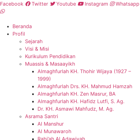
Skip
Facebook
Twitter
Youtube
Instagram
Whatsapp
to
content
Beranda
Profil
Sejarah
Visi & Misi
Kurikulum Pendidikan
Muassis & Masaayikh
Almaghfurlah KH. Thohir Wijaya (1927 –
1999)
Almaghfurlah Drs. KH. Mahmud Hamzah
Almaghfurlah KH. Zen Masrur, BA
Almaghfurlah KH. Hafidz Lutfi, S. Ag.
Dr. KH. Asmawi Mahfudz, M. Ag.
Asrama Santri
Al Manshur
Al Munawaroh
Rabi’ah Al Adawiyah