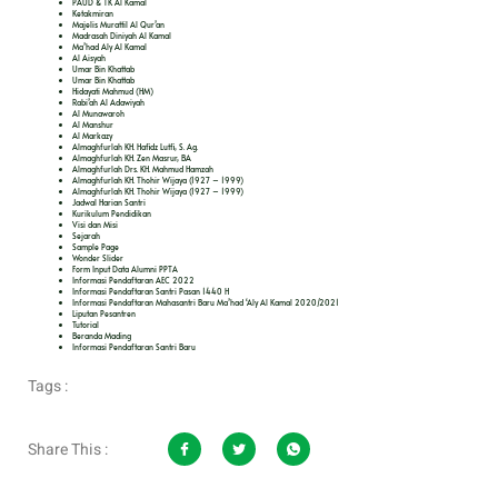
PAUD & TK Al Kamal
Ketakmiran
Majelis Murattil Al Qur’an
Madrasah Diniyah Al Kamal
Ma’had Aly Al Kamal
Al Aisyah
Umar Bin Khattab
Umar Bin Khattab
Hidayati Mahmud (HM)
Rabi’ah Al Adawiyah
Al Munawaroh
Al Manshur
Al Markazy
Almaghfurlah KH. Hafidz Lutfi, S. Ag.
Almaghfurlah KH. Zen Masrur, BA
Almaghfurlah Drs. KH. Mahmud Hamzah
Almaghfurlah KH. Thohir Wijaya (1927 – 1999)
Almaghfurlah KH. Thohir Wijaya (1927 – 1999)
Jadwal Harian Santri
Kurikulum Pendidikan
Visi dan Misi
Sejarah
Sample Page
Wonder Slider
Form Input Data Alumni PPTA
Informasi Pendaftaran AEC 2022
Informasi Pendaftaran Santri Pasan 1440 H
Informasi Pendaftaran Mahasantri Baru Ma’had ‘Aly Al Kamal 2020/2021
Liputan Pesantren
Tutorial
Beranda Mading
Informasi Pendaftaran Santri Baru
Tags :
Share This :