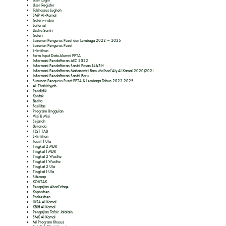
User Login
User Register
Takhassus Lughoh
SMP Al-Kamal
Galeri-video
Editorial
Ekstra Santri
Galeri
Susunan Pengurus Pusat dan Lembaga 2022 – 2025
Susunan Pengurus Pusat
E-Imtihan
Form Input Data Alumni PPTA
Informasi Pendaftaran AEC 2022
Informasi Pendaftaran Santri Pasan 1443 H
Informasi Pendaftaran Mahasantri Baru Ma’had ‘Aly Al Kamal 2020/2021
Informasi Pendaftaran Santri Baru
Susunan Pengurus Pusat PPTA & Lembaga Tahun 2022-2025
Al-Thahiriyyah
Pendidik
Kontak
Berita
Fasilitas
Program Unggulan
Visi & Misi
Sejarah
Beranda
TEST TAB
E-Imtihan
Tasrif 1 Ula
Tingkat 2 MDK
Tingkat 1 MDK
Tingkat 2 Wustho
Tingkat 1 Wustho
Tingkat 2 Ula
Tingkat 1 Ula
Sitemap
KONTAK
Pengajian Ahad Wage
Kopontren
Poskestren
LKSA Al Kamal
KBIH Al Kamal
Pengajian Tafsir Jalalain
SMK Al Kamal
MI Program Khusus