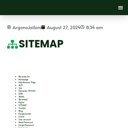
ArgonoJailani
August 27, 2024
8:34 am
SITEMAP
Pages
Beranda Ori
Homepage
Maintenance Page
AVD
Tets
Elementor #9686
LPBS
IKMAL
Beranda2
Kajian
SITEMAP
Prestasi
Blog
Pengumuman
Events
User Account
Reset Password
Forgot Password