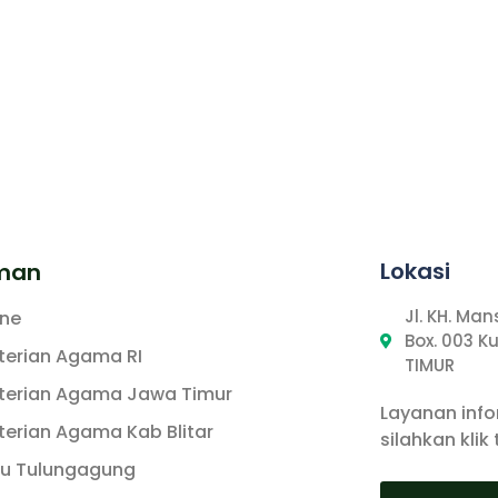
Lokasi
man
Jl. KH. Ma
ine
Box. 003 K
erian Agama RI
TIMUR
erian Agama Jawa Timur
Layanan inf
erian Agama Kab Blitar
silahkan klik
tu Tulungagung