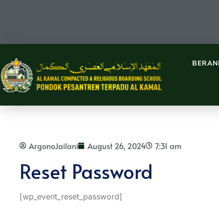
BERAN
ArgonoJailani
August 26, 2024
7:31 am
Reset Password
[wp_event_reset_password]