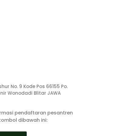
nshur No. 9 Kode Pos 66155 Po.
unir Wonodadi Blitar JAWA
ormasi pendaftaran pesantren
 tombol dibawah ini: