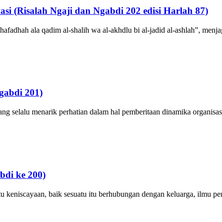
i (Risalah Ngaji dan Ngabdi 202 edisi Harlah 87)
hafadhah ala qadim al-shalih wa al-akhdlu bi al-jadid al-ashlah”, menja
gabdi 201)
ng selalu menarik perhatian dalam hal pemberitaan dinamika organisasi
bdi ke 200)
 keniscayaan, baik sesuatu itu berhubungan dengan keluarga, ilmu pen