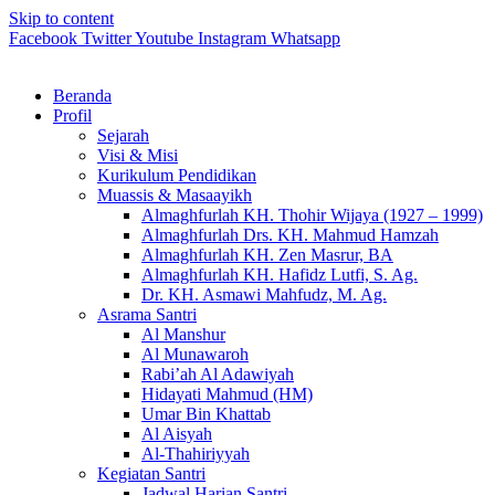
Skip to content
Facebook
Twitter
Youtube
Instagram
Whatsapp
Beranda
Profil
Sejarah
Visi & Misi
Kurikulum Pendidikan
Muassis & Masaayikh
Almaghfurlah KH. Thohir Wijaya (1927 – 1999)
Almaghfurlah Drs. KH. Mahmud Hamzah
Almaghfurlah KH. Zen Masrur, BA
Almaghfurlah KH. Hafidz Lutfi, S. Ag.
Dr. KH. Asmawi Mahfudz, M. Ag.
Asrama Santri
Al Manshur
Al Munawaroh
Rabi’ah Al Adawiyah
Hidayati Mahmud (HM)
Umar Bin Khattab
Al Aisyah
Al-Thahiriyyah
Kegiatan Santri
Jadwal Harian Santri