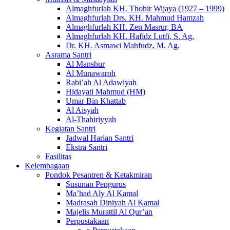
Almaghfurlah KH. Thohir Wijaya (1927 – 1999)
Almaghfurlah Drs. KH. Mahmud Hamzah
Almaghfurlah KH. Zen Masrur, BA
Almaghfurlah KH. Hafidz Lutfi, S. Ag.
Dr. KH. Asmawi Mahfudz, M. Ag.
Asrama Santri
Al Manshur
Al Munawaroh
Rabi’ah Al Adawiyah
Hidayati Mahmud (HM)
Umar Bin Khattab
Al Aisyah
Al-Thahiriyyah
Kegiatan Santri
Jadwal Harian Santri
Ekstra Santri
Fasilitas
Kelembagaan
Pondok Pesantren & Ketakmiran
Susunan Pengurus
Ma’had Aly Al Kamal
Madrasah Diniyah Al Kamal
Majelis Murattil Al Qur’an
Perpustakaan