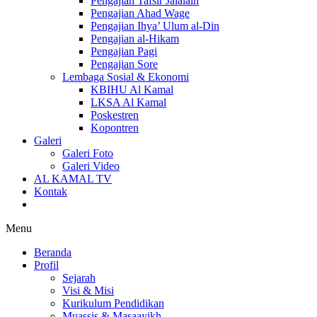
Pengajian Tafsir Jalalain
Pengajian Ahad Wage
Pengajian Ihya’ Ulum al-Din
Pengajian al-Hikam
Pengajian Pagi
Pengajian Sore
Lembaga Sosial & Ekonomi
KBIHU Al Kamal
LKSA Al Kamal
Poskestren
Kopontren
Galeri
Galeri Foto
Galeri Video
AL KAMAL TV
Kontak
Menu
Beranda
Profil
Sejarah
Visi & Misi
Kurikulum Pendidikan
Muassis & Masaayikh