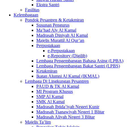
Ekstra Santri
Fasilitas
Kelembagaan
Pondok Pesantren & Ketakmiran
Susunan Pengurus
Ma’had Aly Al Kamal
Madrasah Diniyah Al Kamal
Majelis Murattil Al Qur’an
Perpustakaan
e-Perpustakaan
e-Repository (Digilib)
Lembaga Pengembangan Bahasa Asing (LPBA)
Lembaga Pengembangan Bakat Santri (LPBS)
Ketakmiran
Ikatan Alumni Al Kamal (IKMAL)
Lembaga Di Lingkungan Pesantren
PAUD & TK Al Kamal
MI Program Khusus
SMP Al Kamal
SMK Al Kamal
Madrasah Ibtida’iyah Negeri Kunir
Madrasah Tsanawiyah Negeri 1 Blitar
Madrasah Aliyah Negeri 3 Blitar
Majelis Ta’lim