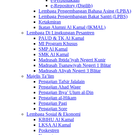
e-Perpustakaan
e-Repository (Digilib)
Lembaga Pengembangan Bahasa Asing (LPBA)
Lembaga Pengembangan Bakat Santri (LPBS)
Ketakmiran
Ikatan Alumni Al Kamal (IKMAL)
Lembaga Di Lingkungan Pesantren
PAUD & TK Al Kamal
MI Program Khusus
SMP Al Kamal
SMK Al Kamal
Madrasah Ibtida’iyah Negeri Kunir
Madrasah Tsanawiyah Negeri 1 Blitar
Madrasah Aliyah Negeri 3 Blitar
Majelis Ta’lim
Pengajian Tafsir Jalalain
Pengajian Ahad Wage
Pengajian Ihya’ Ulum al-Din
Pengajian al-Hikam
Pengajian Pagi
Pengajian Sore
Lembaga Sosial & Ekonomi
KBIHU Al Kamal
LKSA Al Kamal
Poskestren