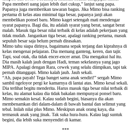
Papa memberi uang jajan lebih dari cukup,” lanjut sang papa.
Papanya juga memberikan tawaran bagus. Jika Mimo bisa ranking
pertama di kelas atau minimal tiga besar, papanya janji akan
membelikan ponsel baru. Mimo kaget setengah mati mendengar
syarat papanya. Bagi dia, itu adalah syarat yang berat, sangat berat
malah. Masuk tiga besar nilai terbaik di kelas adalah pekerjaan yang
tidak mudah. Jangankan tiga besar, apalagi ranking pertama, masuk
sepuluh besar saja belum pernah dirasakan.
Mimo tahu siapa dirinya, bagaimana sepak terjang dan kiprahnya di
kelas mengenai pelajaran. Dia memang ganteng, keren, dan tajir.
Tapi, soal otak, dia tidak encer-encer amat. Dia mengakui hal itu.
Dia masih kalah jauh dengan Hadi, teman sekelasnya yang jago
MIPA. Apalagi dengan Rara, cewek yang selalu diimpikan, tapi tak
pernah ditanggapi. Mimo kalah jauh. Jauh sekali.
“Ah, papa payah! Tega banget sama anak sendiri!” sergah Mimo
sambil ngeloyor pergi ke kamarnya di lantai atas. Mimo kesal sekali.
Dia terlihat begitu menderita. Harus masuk tiga besar nilai terbaik di
kelas, itu alamat kalau dia tidak bakalan mempunyai ponsel baru.
Mimo semakin kesal. Kalau sudah begini, biasanya dia akan
membenamkan diri dalam-dalam di bawah bantal dan selimut yang
tebal. Inilah nilai plus Mimo. Meskipun anak orang kaya, dia
termasuk anak yang jinak. Tak suka hura-hura. Kalau lagi suntuk
begini, dia lebih suka menyendiri di kamar.
***