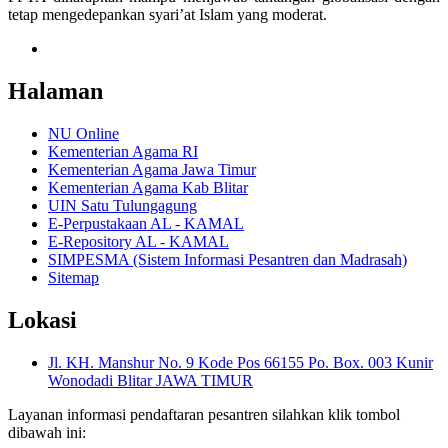
tetap mengedepankan syari’at Islam yang moderat.
Halaman
NU Online
Kementerian Agama RI
Kementerian Agama Jawa Timur
Kementerian Agama Kab Blitar
UIN Satu Tulungagung
E-Perpustakaan AL - KAMAL
E-Repository AL - KAMAL
SIMPESMA (Sistem Informasi Pesantren dan Madrasah)
Sitemap
Lokasi
Jl. KH. Manshur No. 9 Kode Pos 66155 Po. Box. 003 Kunir
Wonodadi Blitar JAWA TIMUR
Layanan informasi pendaftaran pesantren silahkan klik tombol
dibawah ini: