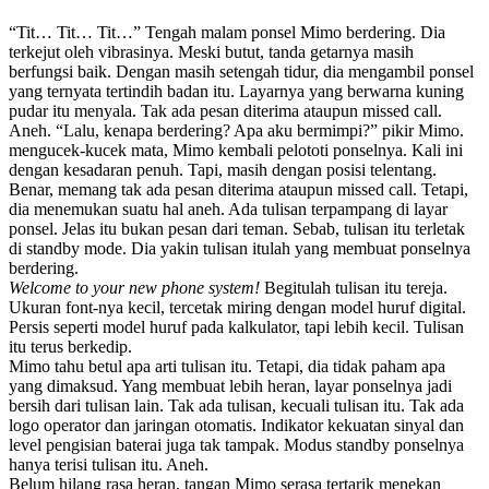
“Tit… Tit… Tit…” Tengah malam ponsel Mimo berdering. Dia
terkejut oleh vibrasinya. Meski butut, tanda getarnya masih
berfungsi baik. Dengan masih setengah tidur, dia mengambil ponsel
yang ternyata tertindih badan itu. Layarnya yang berwarna kuning
pudar itu menyala. Tak ada pesan diterima ataupun missed call.
Aneh. “Lalu, kenapa berdering? Apa aku bermimpi?” pikir Mimo.
mengucek-kucek mata, Mimo kembali pelototi ponselnya. Kali ini
dengan kesadaran penuh. Tapi, masih dengan posisi telentang.
Benar, memang tak ada pesan diterima ataupun missed call. Tetapi,
dia menemukan suatu hal aneh. Ada tulisan terpampang di layar
ponsel. Jelas itu bukan pesan dari teman. Sebab, tulisan itu terletak
di standby mode. Dia yakin tulisan itulah yang membuat ponselnya
berdering.
Welcome to your new phone system!
Begitulah tulisan itu tereja.
Ukuran font-nya kecil, tercetak miring dengan model huruf digital.
Persis seperti model huruf pada kalkulator, tapi lebih kecil. Tulisan
itu terus berkedip.
Mimo tahu betul apa arti tulisan itu. Tetapi, dia tidak paham apa
yang dimaksud. Yang membuat lebih heran, layar ponselnya jadi
bersih dari tulisan lain. Tak ada tulisan, kecuali tulisan itu. Tak ada
logo operator dan jaringan otomatis. Indikator kekuatan sinyal dan
level pengisian baterai juga tak tampak. Modus standby ponselnya
hanya terisi tulisan itu. Aneh.
Belum hilang rasa heran, tangan Mimo serasa tertarik menekan