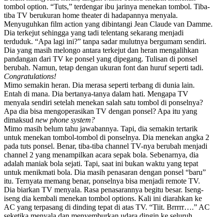
tombol option. “Tuts,” terdengar ibu jarinya menekan tombol. Tiba-
tiba TV berukuran home theater di hadapannya menyala.
Menyuguhkan film action yang dibintangi Jean Claude van Damme.
Dia terkejut sehingga yang tadi telentang sekarang menjadi
terduduk. “Apa lagi ini?” tanpa sadar mulutnya bergumam sendiri.
Dia yang masih melongo antara terkejut dan heran mengalihkan
pandangan dari TV ke ponsel yang dipegang. Tulisan di ponsel
berubah. Namun, tetap dengan ukuran font dan huruf seperti tadi.
Congratulations!
Mimo semakin heran. Dia merasa seperti terbang di dunia lain.
Entah di mana. Dia bertanya-tanya dalam hati. Mengapa TV
menyala sendiri setelah menekan salah satu tombol di ponselnya?
Apa dia bisa mengoperasikan TV dengan ponsel? Apa itu yang
dimaksud
new phone system?
Mimo masih belum tahu jawabannya. Tapi, dia semakin tertarik
untuk menekan tombol-tombol di ponselnya. Dia menekan angka 2
pada tuts ponsel. Benar, tiba-tiba channel TV-nya berubah menjadi
channel 2 yang menampilkan acara sepak bola. Sebenarnya, dia
adalah maniak bola sejati. Tapi, saat ini bukan waktu yang tepat
untuk menikmati bola. Dia masih penasaran dengan ponsel “baru”
itu. Ternyata memang benar, ponselnya bisa menjadi remote TV.
Dia biarkan TV menyala. Rasa penasarannya begitu besar. Iseng-
iseng dia kembali menekan tombol options. Kali ini diarahkan ke
AC yang terpasang di dinding tepat di atas TV. “Tiit. Brrrrr….” AC
seketika menyala dan menyemburkan udara dingin ke seluruh