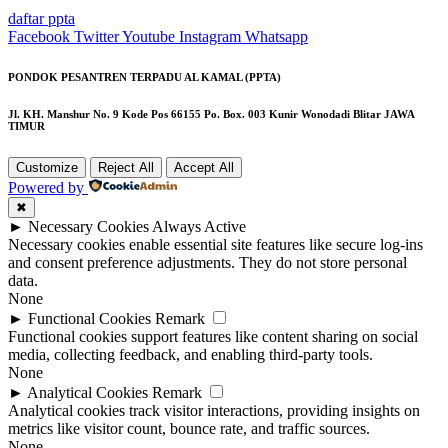
daftar ppta
Facebook
Twitter
Youtube
Instagram
Whatsapp
PONDOK PESANTREN TERPADU AL KAMAL (PPTA)
Jl. KH. Manshur No. 9 Kode Pos 66155 Po. Box. 003 Kunir Wonodadi Blitar JAWA
TIMUR
Customize
Reject All
Accept All
Powered by
✖
►
Necessary Cookies
Always Active
Necessary cookies enable essential site features like secure log-ins
and consent preference adjustments. They do not store personal
data.
None
►
Functional Cookies
Remark
Functional cookies support features like content sharing on social
media, collecting feedback, and enabling third-party tools.
None
►
Analytical Cookies
Remark
Analytical cookies track visitor interactions, providing insights on
metrics like visitor count, bounce rate, and traffic sources.
None