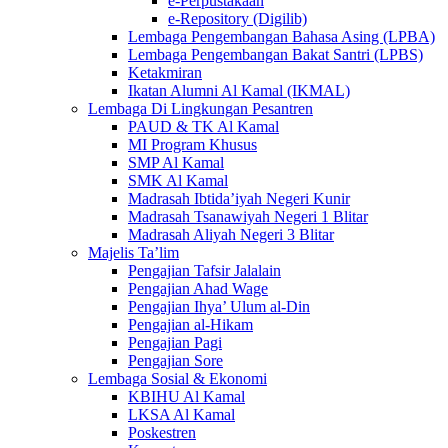
e-Perpustakaan
e-Repository (Digilib)
Lembaga Pengembangan Bahasa Asing (LPBA)
Lembaga Pengembangan Bakat Santri (LPBS)
Ketakmiran
Ikatan Alumni Al Kamal (IKMAL)
Lembaga Di Lingkungan Pesantren
PAUD & TK Al Kamal
MI Program Khusus
SMP Al Kamal
SMK Al Kamal
Madrasah Ibtida’iyah Negeri Kunir
Madrasah Tsanawiyah Negeri 1 Blitar
Madrasah Aliyah Negeri 3 Blitar
Majelis Ta’lim
Pengajian Tafsir Jalalain
Pengajian Ahad Wage
Pengajian Ihya’ Ulum al-Din
Pengajian al-Hikam
Pengajian Pagi
Pengajian Sore
Lembaga Sosial & Ekonomi
KBIHU Al Kamal
LKSA Al Kamal
Poskestren