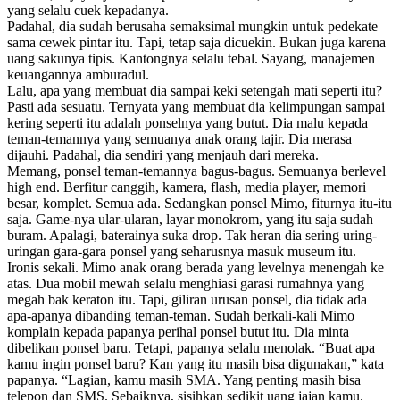
yang selalu cuek kepadanya.
Padahal, dia sudah berusaha semaksimal mungkin untuk pedekate
sama cewek pintar itu. Tapi, tetap saja dicuekin. Bukan juga karena
uang sakunya tipis. Kantongnya selalu tebal. Sayang, manajemen
keuangannya amburadul.
Lalu, apa yang membuat dia sampai keki setengah mati seperti itu?
Pasti ada sesuatu. Ternyata yang membuat dia kelimpungan sampai
kering seperti itu adalah ponselnya yang butut. Dia malu kepada
teman-temannya yang semuanya anak orang tajir. Dia merasa
dijauhi. Padahal, dia sendiri yang menjauh dari mereka.
Memang, ponsel teman-temannya bagus-bagus. Semuanya berlevel
high end. Berfitur canggih, kamera, flash, media player, memori
besar, komplet. Semua ada. Sedangkan ponsel Mimo, fiturnya itu-itu
saja. Game-nya ular-ularan, layar monokrom, yang itu saja sudah
buram. Apalagi, baterainya suka drop. Tak heran dia sering uring-
uringan gara-gara ponsel yang seharusnya masuk museum itu.
Ironis sekali. Mimo anak orang berada yang levelnya menengah ke
atas. Dua mobil mewah selalu menghiasi garasi rumahnya yang
megah bak keraton itu. Tapi, giliran urusan ponsel, dia tidak ada
apa-apanya dibanding teman-teman. Sudah berkali-kali Mimo
komplain kepada papanya perihal ponsel butut itu. Dia minta
dibelikan ponsel baru. Tetapi, papanya selalu menolak. “Buat apa
kamu ingin ponsel baru? Kan yang itu masih bisa digunakan,” kata
papanya. “Lagian, kamu masih SMA. Yang penting masih bisa
telepon dan SMS. Sebaiknya, sisihkan sedikit uang jajan kamu.