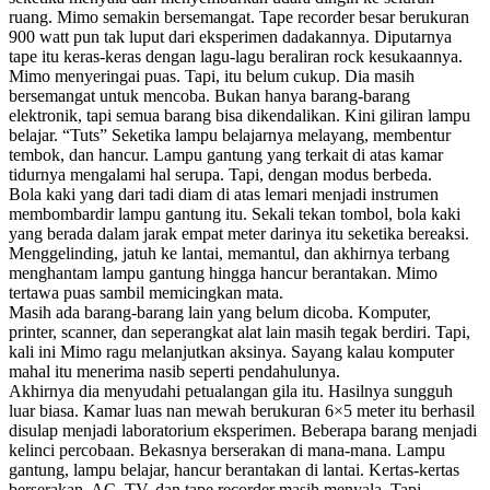
ruang. Mimo semakin bersemangat. Tape recorder besar berukuran
900 watt pun tak luput dari eksperimen dadakannya. Diputarnya
tape itu keras-keras dengan lagu-lagu beraliran rock kesukaannya.
Mimo menyeringai puas. Tapi, itu belum cukup. Dia masih
bersemangat untuk mencoba. Bukan hanya barang-barang
elektronik, tapi semua barang bisa dikendalikan. Kini giliran lampu
belajar. “Tuts” Seketika lampu belajarnya melayang, membentur
tembok, dan hancur. Lampu gantung yang terkait di atas kamar
tidurnya mengalami hal serupa. Tapi, dengan modus berbeda.
Bola kaki yang dari tadi diam di atas lemari menjadi instrumen
membombardir lampu gantung itu. Sekali tekan tombol, bola kaki
yang berada dalam jarak empat meter darinya itu seketika bereaksi.
Menggelinding, jatuh ke lantai, memantul, dan akhirnya terbang
menghantam lampu gantung hingga hancur berantakan. Mimo
tertawa puas sambil memicingkan mata.
Masih ada barang-barang lain yang belum dicoba. Komputer,
printer, scanner, dan seperangkat alat lain masih tegak berdiri. Tapi,
kali ini Mimo ragu melanjutkan aksinya. Sayang kalau komputer
mahal itu menerima nasib seperti pendahulunya.
Akhirnya dia menyudahi petualangan gila itu. Hasilnya sungguh
luar biasa. Kamar luas nan mewah berukuran 6×5 meter itu berhasil
disulap menjadi laboratorium eksperimen. Beberapa barang menjadi
kelinci percobaan. Bekasnya berserakan di mana-mana. Lampu
gantung, lampu belajar, hancur berantakan di lantai. Kertas-kertas
berserakan. AC, TV, dan tape recorder masih menyala. Tapi,