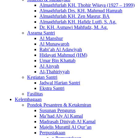
Almaghfurlah KH. Thohir Wijaya (1927 – 1999)
Almaghfurlah Drs. KH. Mahmud Hamzah
Almaghfurlah KH. Zen Masrur, BA
Almaghfurlah KH. Hafidz Lutfi, S. Ag.
Dr. KH. Asmawi Mahfudz, M. Ag.
Asrama Santri
Al Manshur
Al Munawaroh
Rabi’ah Al Adawiyah
Hidayati Mahmud (HM)
Umar Bin Khattab
Al Aisyah
Al-Thahiriyyah
Kegiatan Santri
Jadwal Harian Santri
Ekstra Santri
Fasilitas
Kelembagaan
Pondok Pesantren & Ketakmiran
Susunan Pengurus
Ma’had Aly Al Kamal
Madrasah Diniyah Al Kamal
Majelis Murattil Al Qur’an
Perpustakaan