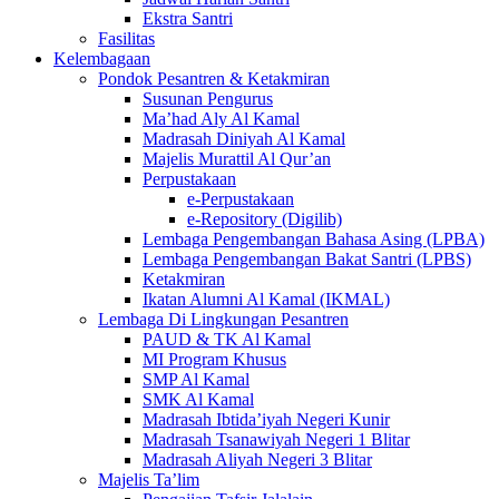
Ekstra Santri
Fasilitas
Kelembagaan
Pondok Pesantren & Ketakmiran
Susunan Pengurus
Ma’had Aly Al Kamal
Madrasah Diniyah Al Kamal
Majelis Murattil Al Qur’an
Perpustakaan
e-Perpustakaan
e-Repository (Digilib)
Lembaga Pengembangan Bahasa Asing (LPBA)
Lembaga Pengembangan Bakat Santri (LPBS)
Ketakmiran
Ikatan Alumni Al Kamal (IKMAL)
Lembaga Di Lingkungan Pesantren
PAUD & TK Al Kamal
MI Program Khusus
SMP Al Kamal
SMK Al Kamal
Madrasah Ibtida’iyah Negeri Kunir
Madrasah Tsanawiyah Negeri 1 Blitar
Madrasah Aliyah Negeri 3 Blitar
Majelis Ta’lim