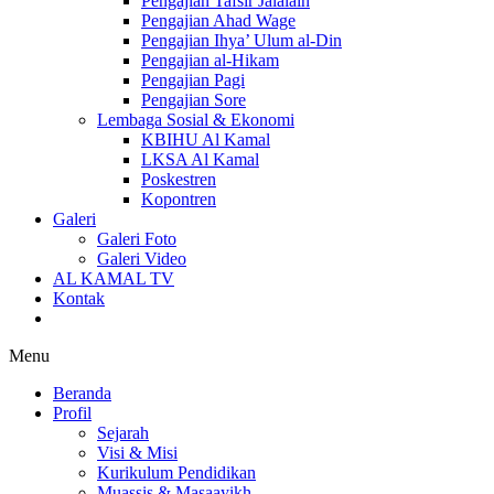
Pengajian Tafsir Jalalain
Pengajian Ahad Wage
Pengajian Ihya’ Ulum al-Din
Pengajian al-Hikam
Pengajian Pagi
Pengajian Sore
Lembaga Sosial & Ekonomi
KBIHU Al Kamal
LKSA Al Kamal
Poskestren
Kopontren
Galeri
Galeri Foto
Galeri Video
AL KAMAL TV
Kontak
Menu
Beranda
Profil
Sejarah
Visi & Misi
Kurikulum Pendidikan
Muassis & Masaayikh