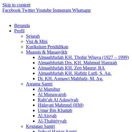
Skip to content
Facebook
Twitter
Youtube
Instagram
Whatsapp
Beranda
Profil
Sejarah
Visi & Misi
Kurikulum Pendidikan
Muassis & Masaayikh
Almaghfurlah KH. Thohir Wijaya (1927 – 1999)
Almaghfurlah Drs. KH. Mahmud Hamzah
Almaghfurlah KH. Zen Masrur, BA
Almaghfurlah KH. Hafidz Lutfi, S. Ag.
Dr. KH. Asmawi Mahfudz, M. Ag.
Asrama Santri
Al Manshur
Al Munawaroh
Rabi’ah Al Adawiyah
Hidayati Mahmud (HM)
Umar Bin Khattab
Al Aisyah
Al-Thahiriyyah
Kegiatan Santri
Jadwal Harian Santri