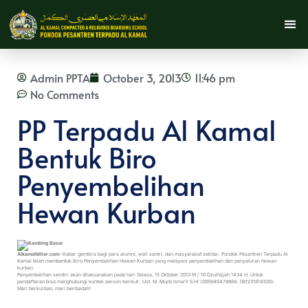
Admin PPTA
October 3, 2013
11:46 pm
No Comments
PP Terpadu Al Kamal
Bentuk Biro
Penyembelihan
Hewan Kurban
Alkamalblitar.com-
Kabar gembira bagi para alumni, wali santri, dan masyarakat sekitar, Pondok Pesantren Terpadu Al
Kamal telah membentuk Biro Penyembelihan Hewan Kurban yang melayani penyembelihan dan penyaluran hewan
kurban.
Penyembelihan sendiri akan dilaksanakan pada hari Selasa, 15 Oktober 2013 M / 10 Dzulhijjah 1434 H. Untuk
pendaftaran bisa menghubungi kontak person berikut : Ust. M. Mujib Isma’il S.HI (085646478884, 081231814500).
Mari berkurban, mari beribadah!