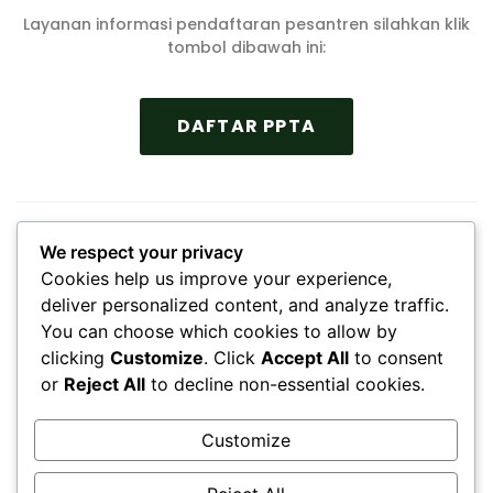
Layanan informasi pendaftaran pesantren silahkan klik
tombol dibawah ini:
DAFTAR PPTA
We respect your privacy
Cookies help us improve your experience,
deliver personalized content, and analyze traffic.
You can choose which cookies to allow by
clicking
Customize
. Click
Accept All
to consent
or
Reject All
to decline non-essential cookies.
PONDOK PESANTREN TERPADU AL KAMAL (PPTA)
Jl. KH. Manshur No. 9 Kode Pos 66155 Po. Box. 003
Customize
Kunir Wonodadi Blitar JAWA TIMUR