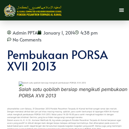
Admin PPTA
January 1, 2014
4:38 pm
No Comments
Pembukaan PORSA
XVII 2013
Salah satu qobilah bersiap mengikuti pembukaan
PORSA XVII 2013
alkamalblitar.com-Selasa, 31 Desember 2013 Pondok Pesantren Terpadu Al-Kamal terlihat sangat ramai dan meriah.
Dengan memakai atribut dan yel-yel khas masing-masing qobilah, para santri berkumpul di lapangan KBIH Al-Kamal
untuk mengikuti pembukaan PORSA XVII 2013. Mulai pukul 14.00-16.00 para santri mengikuti kegiatan ini dengan
semangat dan khidmat. Gerimis yang turun tidak mengurangi semangat mereka.
Dalam acara ini, K. H. Dr. Asmawi Mahfudz M, Ag selaku pengasuh Pondok Pesantren Terpadu Al-Kamal berpesan agar
acara yang positif ini diikuti dengan baik dengan tanpa melepas akhlaqul karimahnya. Dan diharapkan pada acara ini
bakat-bakat para santri dapat tergali dan tersalurkan kepada kegiatan-kegiatan yang positif. Beliau juga yang memimpin
pembacaan surat al-fatihah dan memukul gong tiga kali sebagai tanda dibukanya PORSA XVII 2013.