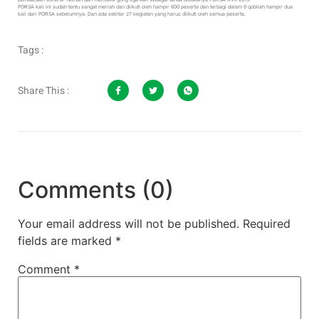
PORSA kali ini sudah tentu sangat meriah dan diikuti oleh hampir 600 peserta dan terbagi dalam 9 qobilah hampir dua
kali dari PORSA sebelumnya. Dan ada sekitar 27 kegiatan yang harus diikuti oleh semua peserta.
Tags :
Share This :
Comments (0)
Your email address will not be published.
Required
fields are marked
*
Comment
*