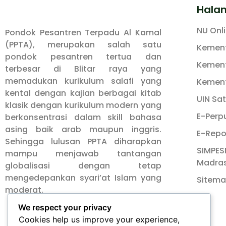
Hala
NU Onl
Pondok Pesantren Terpadu Al Kamal
(PPTA), merupakan salah satu
Kement
pondok pesantren tertua dan
Kement
terbesar di Blitar raya yang
memadukan kurikulum salafi yang
Kement
kental dengan kajian berbagai kitab
UIN Sa
klasik dengan kurikulum modern yang
E-Perp
berkonsentrasi dalam skill bahasa
asing baik arab maupun inggris.
E-Repo
Sehingga lulusan PPTA diharapkan
SIMPES
mampu menjawab tantangan
Madra
globalisasi dengan tetap
mengedepankan syari’at Islam yang
Sitem
moderat.
We respect your privacy
Cookies help us improve your experience,