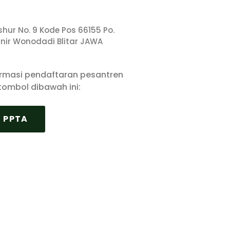
nshur No. 9 Kode Pos 66155 Po.
unir Wonodadi Blitar JAWA
ormasi pendaftaran pesantren
 tombol dibawah ini:
 PPTA