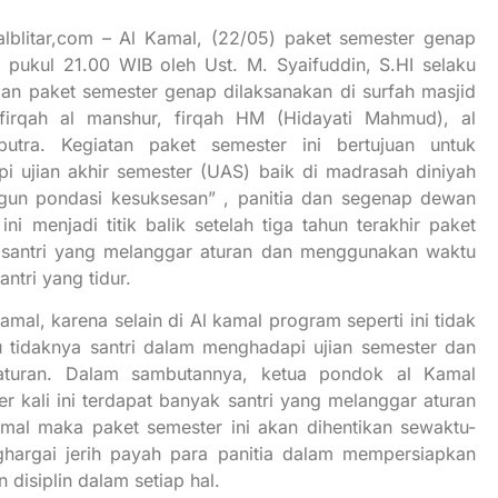
lblitar,com – Al Kamal, (22/05) paket semester genap
 pukul 21.00 WIB oleh Ust. M. Syaifuddin, S.HI selaku
n paket semester genap dilaksanakan di surfah masjid
 firqah al manshur, firqah HM (Hidayati Mahmud), al
tra. Kegiatan paket semester ini bertujuan untuk
 ujian akhir semester (UAS) baik di madrasah diniyah
un pondasi kesuksesan” , panitia dan segenap dewan
i menjadi titik balik setelah tiga tahun terakhir paket
 santri yang melanggar aturan dan menggunakan waktu
ntri yang tidur.
al, karena selain di Al kamal program seperti ini tidak
u tidaknya santri dalam menghadapi ujian semester dan
raturan. Dalam sambutannya, ketua pondok al Kamal
kali ini terdapat banyak santri yang melanggar aturan
al maka paket semester ini akan dihentikan sewaktu-
ghargai jerih payah para panitia dalam mempersiapkan
disiplin dalam setiap hal.