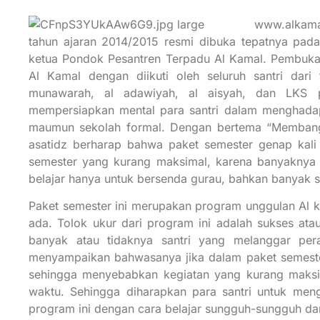
www.alkama
tahun ajaran 2014/2015 resmi dibuka tepatnya pada
ketua Pondok Pesantren Terpadu Al Kamal. Pembukaa
Al Kamal dengan diikuti oleh seluruh santri dari
munawarah, al adawiyah, al aisyah, dan LKS pu
mempersiapkan mental para santri dalam menghadapi
maumun sekolah formal. Dengan bertema “Membang
asatidz berharap bahwa paket semester genap kali in
semester yang kurang maksimal, karena banyaknya
belajar hanya untuk bersenda gurau, bahkan banyak sa
Paket semester ini merupakan program unggulan Al kam
ada. Tolok ukur dari program ini adalah sukses ata
banyak atau tidaknya santri yang melanggar pe
menyampaikan bahwasanya jika dalam paket semester 
sehingga menyebabkan kegiatan yang kurang maksim
waktu. Sehingga diharapkan para santri untuk men
program ini dengan cara belajar sungguh-sungguh dan 