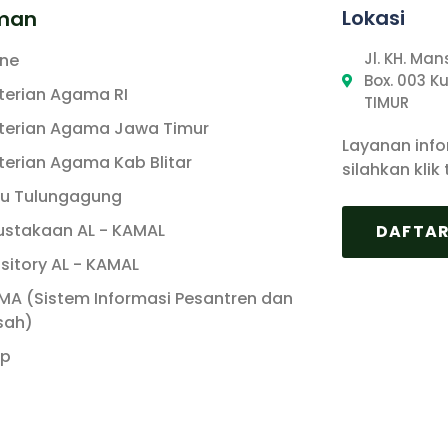
Lokasi
man
Jl. KH. Ma
ine
Box. 003 K
erian Agama RI
TIMUR
erian Agama Jawa Timur
Layanan inf
erian Agama Kab Blitar
silahkan klik
tu Tulungagung
ustakaan AL - KAMAL
DAFTAR
sitory AL - KAMAL
MA (Sistem Informasi Pesantren dan
sah)
ap