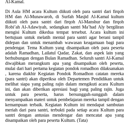
Al-Kamal.
Di Aula HM acara Kultum diikuti oleh para santri dari firqoh
HM dan Al-Munawaroh, di Surfah Masjid Al-Kamal kultum
diikuti oleh para santri dari firqoh Al-Manshur dan firqoh
Robi’ah Al-Adawiyah, sedangkan santri Ma’had Aly bergiliran
mengisi Kultum dikedua tempat tersebut. Acara kultum ini
bertujuan untuk melatih mental para santri agar berani tampil
didepan dan untuk menambah wawasan keagamaan bagi para
pendengar. Tema Kultum yang disampaikan oleh para peserta
adalah Ramadhan, Lailatul Qadar, Zakat, dan aspek lain yang
berhubungan dengan Bulan Ramadhan. Seluruh santri Al-Kamal
diwajibkan merangkum apa yang disampaikan oleh peserta,
mulai dari hari pertama kegiatan pondok romadhon dilaksanakan
, karena diakhir Kegiatan Pondok Romadhon catatan mereka
(para santri) akan diperiksa oleh Departemen Pendidikan untuk
melihat siapa yang paling rajin dalam mengikuti acara Kultum
ini, dan akan diberikan apresiasi bagi yang paling rajin. Juga
untuk para peserta, harus bersungguh-sungguh dalam
menyampaikan materi untuk pembelajaran mereka tampil dengan
kemampuan terbaik. Kegiatan Kultum ini mendapat sambutan
meriah dari para santri, terbukti pada setiap acara Kultum para
santri dengan antusias mendengar dan mencatat apa yang
disampaikan oleh para peserta Kultum. (Tata)