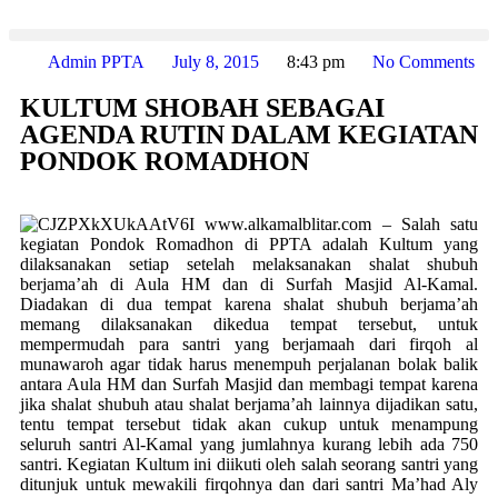
Admin PPTA
July 8, 2015
8:43 pm
No Comments
KULTUM SHOBAH SEBAGAI
AGENDA RUTIN DALAM KEGIATAN
PONDOK ROMADHON
www.alkamalblitar.com – Salah satu
kegiatan Pondok Romadhon di PPTA adalah Kultum yang
dilaksanakan setiap setelah melaksanakan shalat shubuh
berjama’ah di Aula HM dan di Surfah Masjid Al-Kamal.
Diadakan di dua tempat karena shalat shubuh berjama’ah
memang dilaksanakan dikedua tempat tersebut, untuk
mempermudah para santri yang berjamaah dari firqoh al
munawaroh agar tidak harus menempuh perjalanan bolak balik
antara Aula HM dan Surfah Masjid dan membagi tempat karena
jika shalat shubuh atau shalat berjama’ah lainnya dijadikan satu,
tentu tempat tersebut tidak akan cukup untuk menampung
seluruh santri Al-Kamal yang jumlahnya kurang lebih ada 750
santri. Kegiatan Kultum ini diikuti oleh salah seorang santri yang
ditunjuk untuk mewakili firqohnya dan dari santri Ma’had Aly