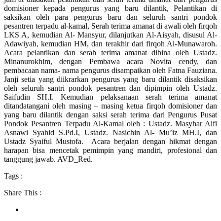
domisioner kepada pengurus yang baru dilantik, Pelantikan di
saksikan oleh para pengurus baru dan seluruh santri pondok
pesantren terpadu al-kamal, Serah terima amanat di awali oleh firqoh
LKS A, kemudian Al- Mansyur, dilanjutkan Al-Aisyah, disusul Al-
Adawiyah, kemudian HM, dan terakhir dari firqoh Al-Munawaroh.
Acara pelantikan dan serah terima amanat dibina oleh Ustadz.
Minanurokhim, dengan Pembawa acara Novita cendy, dan
pembacaan nama- nama pengurus disampaikan oleh Fatna Fauziana.
Janji setia yang diikrarkan pengurus yang baru dilantik disaksikan
oleh seluruh santri pondok pesantren dan dipimpin oleh Ustadz.
Saifudin SH.I. Kemudian pelaksanaan serah terima amanat
ditandatangani oleh masing – masing ketua firqoh domisioner dan
yang baru dilantik dengan saksi serah terima dari Pengurus Pusat
Pondok Pesantren Terpadu Al-Kamal oleh : Ustadz. Masyhar Alfi
Asnawi Syahid S.Pd.I, Ustadz. Nasichin Al- Mu’iz MH.I, dan
Ustadz Syaiful Mustofa. Acara berjalan dengan hikmat dengan
harapan bisa mencetak pemimpin yang mandiri, profesional dan
tanggung jawab. AVD_Red.
Tags :
Share This :