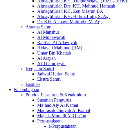
Almaghfurlah KH. Thohir Wijaya (1927 – 1999)
Almaghfurlah Drs. KH. Mahmud Hamzah
Almaghfurlah KH. Zen Masrur, BA
Almaghfurlah KH. Hafidz Lutfi, S. Ag.
Dr. KH. Asmawi Mahfudz, M. Ag.
Asrama Santri
Al Manshur
Al Munawaroh
Rabi’ah Al Adawiyah
Hidayati Mahmud (HM)
Umar Bin Khattab
Al Aisyah
Al-Thahiriyyah
Kegiatan Santri
Jadwal Harian Santri
Ekstra Santri
Fasilitas
Kelembagaan
Pondok Pesantren & Ketakmiran
Susunan Pengurus
Ma’had Aly Al Kamal
Madrasah Diniyah Al Kamal
Majelis Murattil Al Qur’an
Perpustakaan
e-Perpustakaan