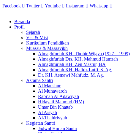
Skip
Facebook
Twitter
Youtube
Instagram
Whatsapp
to
content
Beranda
Profil
Sejarah
Visi & Misi
Kurikulum Pendidikan
Muassis & Masaayikh
Almaghfurlah KH. Thohir Wijaya (1927 – 1999)
Almaghfurlah Drs. KH. Mahmud Hamzah
Almaghfurlah KH. Zen Masrur, BA
Almaghfurlah KH. Hafidz Lutfi, S. Ag.
Dr. KH. Asmawi Mahfudz, M. Ag.
Asrama Santri
Al Manshur
Al Munawaroh
Rabi’ah Al Adawiyah
Hidayati Mahmud (HM)
Umar Bin Khattab
Al Aisyah
Al-Thahiriyyah
Kegiatan Santri
Jadwal Harian Santri