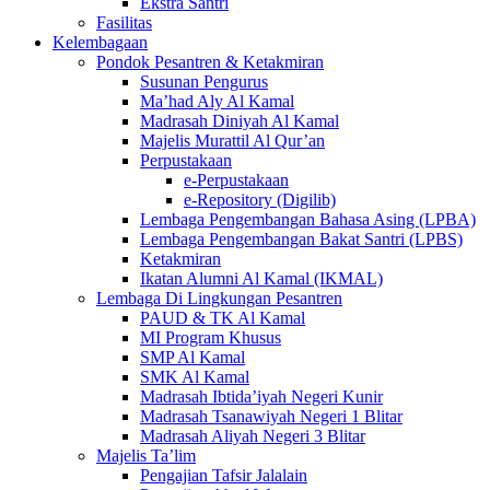
Ekstra Santri
Fasilitas
Kelembagaan
Pondok Pesantren & Ketakmiran
Susunan Pengurus
Ma’had Aly Al Kamal
Madrasah Diniyah Al Kamal
Majelis Murattil Al Qur’an
Perpustakaan
e-Perpustakaan
e-Repository (Digilib)
Lembaga Pengembangan Bahasa Asing (LPBA)
Lembaga Pengembangan Bakat Santri (LPBS)
Ketakmiran
Ikatan Alumni Al Kamal (IKMAL)
Lembaga Di Lingkungan Pesantren
PAUD & TK Al Kamal
MI Program Khusus
SMP Al Kamal
SMK Al Kamal
Madrasah Ibtida’iyah Negeri Kunir
Madrasah Tsanawiyah Negeri 1 Blitar
Madrasah Aliyah Negeri 3 Blitar
Majelis Ta’lim
Pengajian Tafsir Jalalain