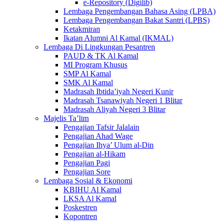
e-Repository (Digilib)
Lembaga Pengembangan Bahasa Asing (LPBA)
Lembaga Pengembangan Bakat Santri (LPBS)
Ketakmiran
Ikatan Alumni Al Kamal (IKMAL)
Lembaga Di Lingkungan Pesantren
PAUD & TK Al Kamal
MI Program Khusus
SMP Al Kamal
SMK Al Kamal
Madrasah Ibtida’iyah Negeri Kunir
Madrasah Tsanawiyah Negeri 1 Blitar
Madrasah Aliyah Negeri 3 Blitar
Majelis Ta’lim
Pengajian Tafsir Jalalain
Pengajian Ahad Wage
Pengajian Ihya’ Ulum al-Din
Pengajian al-Hikam
Pengajian Pagi
Pengajian Sore
Lembaga Sosial & Ekonomi
KBIHU Al Kamal
LKSA Al Kamal
Poskestren
Kopontren