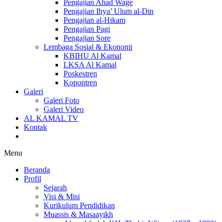
Pengajian Ahad Wage
Pengajian Ihya’ Ulum al-Din
Pengajian al-Hikam
Pengajian Pagi
Pengajian Sore
Lembaga Sosial & Ekonomi
KBIHU Al Kamal
LKSA Al Kamal
Poskestren
Kopontren
Galeri
Galeri Foto
Galeri Video
AL KAMAL TV
Kontak
Menu
Beranda
Profil
Sejarah
Visi & Misi
Kurikulum Pendidikan
Muassis & Masaayikh