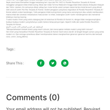
Sejak awal bulan Ramadhan hingga menjelang hari raya idul fitri 1437 H, Pondok Pesantren Terpadu Al-Kamal
menggelar pengajian kitab-kitab kuning. Mulai dari kitab Ta’limul Muta’alim hingga kitab-kitab sekelas Bidayatul Hidayah
dan Tafsir Jalalain. Ke semuanya dikaji setiap hari mulai ba’da subuh sampai malam ba’da sholat tarawih yang diikuti
oleh seluruh santri Pon Pes Terpadu Al-Kamal. Sistem pengajian yang biasa digunakan di Pondok Pesantren Terpadu Al-
Kamal adalah sistem bandongan. Yaitu pengajian kitab kuning klasik yang mana seorang kyai atau ustadz membacakan
makna kitab dan sesekali menjelaskan maksud dari isi kitab, sedangkan santri-santri mendengarkan dan memaknai
kitabnya masing-masing.
Tradisi-tradisi inilah yang selalu dipegang dan di lestarikan di Pondok Al-Kamal ini, dengan tidak mengesampingkan
budaya-budaya modern yang tentunya sudah melalui tahap penyaringan. Seperti motto dari pada Pondok Pesantren
Terpadu Al-Kamal,
المحافظة على القديم الصالح و الأخذ بالجديد الأصلح
“Mempertahankan metode klasik yang masih relevan, dan menerapkan metode modern yang lebih relevan”
.
Hal inilah yang menjadikan Pondok Pesantren Terpadu Al-Kamal masih eksis berdiri di tengah-tengah zaman yang serba
modern ini. Dan semoga senantiasa diberi keistiqomahan dalam menghasilkan generasi-generasi berilmu dan berbudi
luhur, amiin. [kang_Mikho]
Tags :
Share This :
Comments (0)
Your email address will not be published.
Required