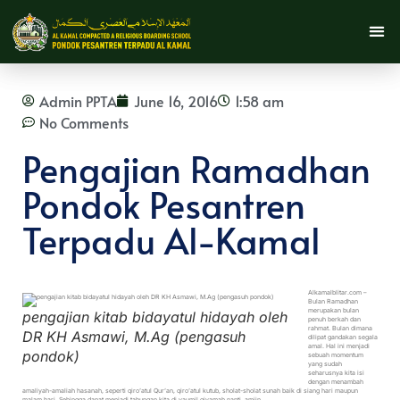
Admin PPTA
June 16, 2016
1:58 am
No Comments
Pengajian Ramadhan
Pondok Pesantren
Terpadu Al-Kamal
Alkamalblitar.com –
Bulan Ramadhan
merupakan bulan
pengajian kitab bidayatul hidayah oleh
penuh berkah dan
rahmat. Bulan dimana
DR KH Asmawi, M.Ag (pengasuh
dilipat gandakan segala
amal. Hal ini menjadi
pondok)
sebuah momentum
yang sudah
seharusnya kita isi
dengan menambah
amaliyah-amaliah hasanah, seperti qiro’atul Qur’an, qiro’atul kutub, sholat-sholat sunah baik di siang hari maupun
malam hari. Sehingga dapat menjadi tabungan kita di yaumil qiyamah nanti, amiin.