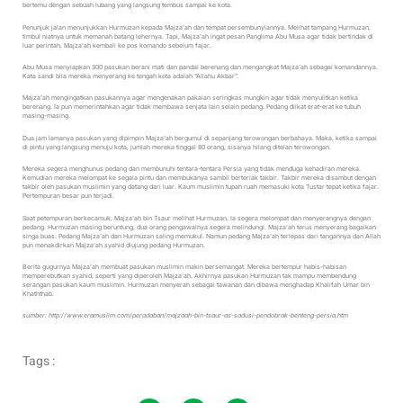
bertemu dengan sebuah lubang yang langsung tembus sampai ke kota.
Penunjuk jalan menunjukkan Hurmuzan kepada Majza’ah dan tempat persembunyiannya. Melihat tampang Hurmuzan,
timbul niatnya untuk memanah batang lehernya. Tapi, Majza’ah ingat pesan Panglima Abu Musa agar tidak bertindak di
luar perintah. Majza’ah kembali ke pos komando sebelum fajar.
Abu Musa menyiapkan 300 pasukan berani mati dan pandai berenang dan mengangkat Majza’ah sebagai komandannya.
Kata sandi bila mereka menyerang ke tengah kota adalah “Allahu Akbar”.
Majza’ah mengingatkan pasukannya agar mengenakan pakaian seringkas mungkin agar tidak menyulitkan ketika
berenang. Ia pun memerintahkan agar tidak membawa senjata lain selain pedang. Pedang diikat erat-erat ke tubuh
masing-masing.
Dua jam lamanya pasukan yang dipimpin Majza’ah bergumul di sepanjang terowongan berbahaya. Maka, ketika sampai
di pintu yang langsung menuju kota, jumlah mereka tinggal 80 orang, sisanya hilang ditelan terowongan.
Mereka segera menghunus pedang dan membunuhi tentara-tentara Persia yang tidak menduga kehadiran mereka.
Kemudian mereka melompat ke segala pintu dan membukanya sambil berteriak takbir. Takbir mereka disambut dengan
takbir oleh pasukan muslimin yang datang dari luar. Kaum muslimin tupah ruah memasuki kota Tustar tepat ketika fajar.
Pertempuran besar pun terjadi.
Saat petempuran berkecamuk, Majza’ah bin Tsaur melihat Hurmuzan. Ia segera melompat dan menyerangnya dengan
pedang. Hurmuzan masing beruntung, dua orang pengawalnya segera melindungi. Majza’ah terus menyerang bagaikan
singa buas. Pedang Majza’ah dan Hurmuzan saling memukul. Namun pedang Majza’ah terlepas dari tangannya dan Allah
pun menakdirkan Majza’ah syahid diujung pedang Hurmuzan.
Berita gugurnya Majza’ah membuat pasukan muslimin makin bersemangat. Mereka bertempur habis-habisan
memperebutkan syahid, seperti yang diperoleh Majza’ah. Akhirnya pasukan Hurmuzan tak mampu membendung
serangan pasukan kaum muslimin. Hurmuzan menyerah sebagai tawanan dan dibawa menghadap Khalifah Umar bin
Khaththab.
sumber: http://www.eramuslim.com/peradaban/majzaah-bin-tsaur-as-sadusi-pendobrak-benteng-persia.htm
Tags :