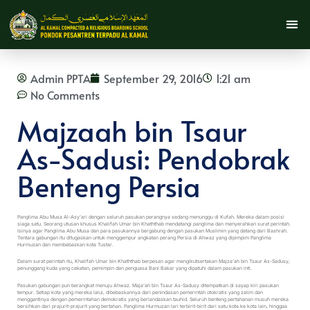
Admin PPTA
September 29, 2016
1:21 am
No Comments
Majzaah bin Tsaur
As-Sadusi: Pendobrak
Benteng Persia
Panglima Abu Musa Al-Asy’ari dengan seluruh pasukan perangnya sedang menunggu di Kufah. Mereka dalam posisi
siaga satu. Seorang utusan khusus Khalifah Umar bin Khaththab mendatangi panglima dan menyerahkan surat perintah.
Isinya agar Panglima Abu Musa dan para pasukannya bergabung dengan pasukan Muslimin yang datang dari Bashrah.
Tentara gabungan itu ditugaskan untuk menggempur angkatan perang Persia di Ahwaz yang dipimpim Panglima
Hurmuzan dan membebaskan kota Tustar.
Dalam surat perintah itu, Khalifah Umar bin Khaththab berpesan agar mengikutsertakan Majza’ah bin Tsaur As-Sadusy,
penunggang kuda yang cekatan, pemimpin dan penguasa Bani Bakar yang dipatuhi dalam pasukan inti.
Pasukan gabungan pun berangkat menuju Ahwaz. Maja’ah bin Tsaur As-Sadusy ditempatkan di sayap kiri pasukan
tempur. Setiap kota yang mereka lalui, dibebaskannya dari penindasan pemerintah otokratis yang zalim dan
menggantinya dengan pemerintahan demokratis yang berlandaskan tauhid. Seluruh benteng pertahanan musuh mereka
bersihkan dari prajurit-prajurit yang bertahan. Panglima Hurmuzan lari terbirit-birit dari satu kota ke kota lain, hinggaa