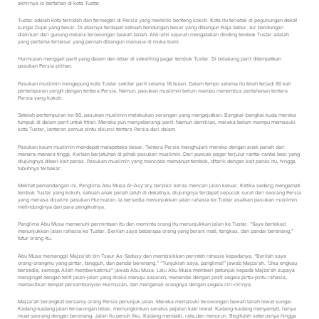
akhirnya ia bertahan di kota Tustar.
Tustar adalah kota terindah dan termegah di Persia yang memiliki benteng kokoh. Kota itu terletak di pegunungan dekat
sungai Dujal yang besar. Di atasnya terdapat sebuah bendungan besar yang dibangun Raja Sabur. Air bendungan
dialirkan dari gunung melalui terowongan bawah tanah. Ahli-ahli sejarah mengatakan dinding tembok Tustar adalah
yang pertama terbesar yang pernah dibangun manusia di muka bumi.
Hurmuzan menggali parit yang dalam dan lebar di sekeliling pagar tembok Tustar. Di belakang parit ditempatkan
pasukan Persia pilihan.
Pasukan muslimin mengepung kota Tustar sekitar parit selama 18 bulan. Dalam tempo selama itu telah terjadi 80 kali
pertempuran sengit dengan tentara Persia. Namun, pasukan muslimin belum mampu menembus pertahanan tentara
Persia yang kokoh.
Setelah pertempuran ke-80, pasukan muslimin melakukan serangan yang mengejutkan. Bangkai-bangkai kuda mereka
tumpuk di dalam parit untuk titian. Mereka pun menyeberangi parit. Namun demikian, mereka belum mampu memasuki
kota Tustar, lantaran semua pintu dikunci tentara Persia dari dalam.
Pasukan kaum muslimin mendapat malapetaka besar. Tentara Persia menghujani mereka dengan anak panah dari
menara-menara tinggi. Korban berjatuhan di pihak pasukan muslimin. Dari puncak pagar terjulur rantai-rantai besi yang
diujungnya diberi kait panas. Pasukan muslimin yang mencoba memanjat tembok, ditarik dengan kait panas itu, hingga
tubuhnya terbakar.
Melihat pemandangan ini, Panglima Abu Musa Al-Asy’ary berpikir keras mencari jalan keluar. Ketika sedang mengamati
tembok Tustar yang kokoh, sebuah anak panah jatuh di dekatnya, diujungnya terdapat sepucuk surat dari seorang Persia
yang merasa dizalimi pasukan Hurmuzan. Ia bersedia menunjukkan jalan rahasia ke Tustar asalkan pasukan muslimin
melindunginya dan para pengikutnya.
Panglima Abu Musa memenuhi permintaan itu dan meminta orang itu menunjukkan jalan ke Tustar. “Saya bertekad
menunjukkan jalan rahasia ke Tustar. Berilah saya beberapa orang yang berani mati, tangkas, dan pandai berenang,”
tutur orang itu.
Abu Musa memanggil Majza’ah bin Tsaur As-Sadusy dan membisikkan perintah rahasia kepadanya, “Berilah saya
orang-orangmu yang pintar, tangguh, dan pandai berenang.” “Tunjuklah saya, panglima!” jawab Majza’ah. “Jika engkau
bersedia, semoga Allah memberkatimu!” jawab Abu Musa. Lalu Abu Musa memberi petunjuk kepada Majza’ah supaya
mengingat dengan teliti jalan-jalan yang dilalui menuju sasaran, menandai dengan pasti segala pintu-pintu rahasia,
memastikan tempat persembunyian Hurmuzan, dan mengenali orangnya dengan segala ciri-cirinya.
Majza’ah berangkat bersama orang Persia penunjuk jalan. Mereka memasuki terowongan bawah tanah lewat sungai.
Kadang-kadang jalan terowongan lebar, memungkinkan seratus pejalan kaki lewat. Kadang-kadang menyempit, hanya
muat seorang dengan berenang. Jalan itu penuh liku. Kadang mendaki, rata,dan menurun. Begitulah seterusnya hingga