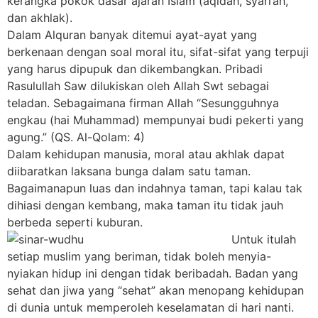
kerangka pokok dasar ajaran Islam (aqidah, syari’ah,
dan akhlak).
Dalam Alquran banyak ditemui ayat-ayat yang
berkenaan dengan soal moral itu, sifat-sifat yang terpuji
yang harus dipupuk dan dikembangkan. Pribadi
Rasulullah Saw dilukiskan oleh Allah Swt sebagai
teladan. Sebagaimana firman Allah “Sesungguhnya
engkau (hai Muhammad) mempunyai budi pekerti yang
agung.” (QS. Al-Qolam: 4)
Dalam kehidupan manusia, moral atau akhlak dapat
diibaratkan laksana bunga dalam satu taman.
Bagaimanapun luas dan indahnya taman, tapi kalau tak
dihiasi dengan kembang, maka taman itu tidak jauh
berbeda seperti kuburan.
Untuk itulah
setiap muslim yang beriman, tidak boleh menyia-
nyiakan hidup ini dengan tidak beribadah. Badan yang
sehat dan jiwa yang “sehat” akan menopang kehidupan
di dunia untuk memperoleh keselamatan di hari nanti.