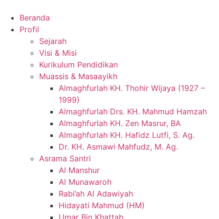
Beranda
Profil
Sejarah
Visi & Misi
Kurikulum Pendidikan
Muassis & Masaayikh
Almaghfurlah KH. Thohir Wijaya (1927 –
1999)
Almaghfurlah Drs. KH. Mahmud Hamzah
Almaghfurlah KH. Zen Masrur, BA
Almaghfurlah KH. Hafidz Lutfi, S. Ag.
Dr. KH. Asmawi Mahfudz, M. Ag.
Asrama Santri
Al Manshur
Al Munawaroh
Rabi’ah Al Adawiyah
Hidayati Mahmud (HM)
Umar Bin Khattab