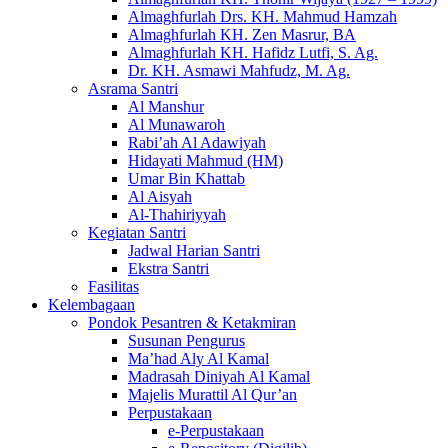
Almaghfurlah Drs. KH. Mahmud Hamzah
Almaghfurlah KH. Zen Masrur, BA
Almaghfurlah KH. Hafidz Lutfi, S. Ag.
Dr. KH. Asmawi Mahfudz, M. Ag.
Asrama Santri
Al Manshur
Al Munawaroh
Rabi’ah Al Adawiyah
Hidayati Mahmud (HM)
Umar Bin Khattab
Al Aisyah
Al-Thahiriyyah
Kegiatan Santri
Jadwal Harian Santri
Ekstra Santri
Fasilitas
Kelembagaan
Pondok Pesantren & Ketakmiran
Susunan Pengurus
Ma’had Aly Al Kamal
Madrasah Diniyah Al Kamal
Majelis Murattil Al Qur’an
Perpustakaan
e-Perpustakaan