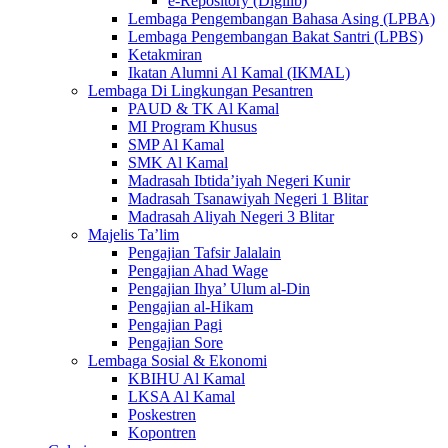
e-Repository (Digilib)
Lembaga Pengembangan Bahasa Asing (LPBA)
Lembaga Pengembangan Bakat Santri (LPBS)
Ketakmiran
Ikatan Alumni Al Kamal (IKMAL)
Lembaga Di Lingkungan Pesantren
PAUD & TK Al Kamal
MI Program Khusus
SMP Al Kamal
SMK Al Kamal
Madrasah Ibtida’iyah Negeri Kunir
Madrasah Tsanawiyah Negeri 1 Blitar
Madrasah Aliyah Negeri 3 Blitar
Majelis Ta’lim
Pengajian Tafsir Jalalain
Pengajian Ahad Wage
Pengajian Ihya’ Ulum al-Din
Pengajian al-Hikam
Pengajian Pagi
Pengajian Sore
Lembaga Sosial & Ekonomi
KBIHU Al Kamal
LKSA Al Kamal
Poskestren
Kopontren