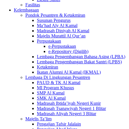
Fasilitas
Kelembagaan
Pondok Pesantren & Ketakmiran
Susunan Pengurus
Ma’had Aly Al Kamal
Madrasah Diniyah Al Kamal
Majelis Murattil Al Qur’an
Perpustakaan
e-Perpustakaan
e-Repository (Digilib)
Lembaga Pengembangan Bahasa Asing (LPBA)
Lembaga Pengembangan Bakat Santri (LPBS)
Ketakmiran
Ikatan Alumni Al Kamal (IKMAL)
Lembaga Di Lingkungan Pesantren
PAUD & TK Al Kamal
MI Program Khusus
SMP Al Kamal
SMK Al Kamal
Madrasah Ibtida’iyah Negeri Kunir
Madrasah Tsanawiyah Negeri 1 Blitar
Madrasah Aliyah Negeri 3 Blitar
Majelis Ta’lim
Pengajian Tafsir Jalalain