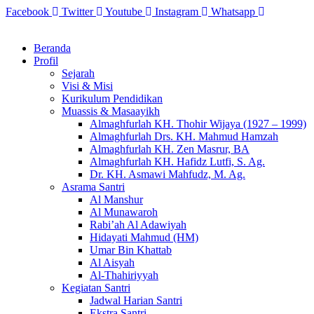
Skip
Facebook
Twitter
Youtube
Instagram
Whatsapp
to
content
Beranda
Profil
Sejarah
Visi & Misi
Kurikulum Pendidikan
Muassis & Masaayikh
Almaghfurlah KH. Thohir Wijaya (1927 – 1999)
Almaghfurlah Drs. KH. Mahmud Hamzah
Almaghfurlah KH. Zen Masrur, BA
Almaghfurlah KH. Hafidz Lutfi, S. Ag.
Dr. KH. Asmawi Mahfudz, M. Ag.
Asrama Santri
Al Manshur
Al Munawaroh
Rabi’ah Al Adawiyah
Hidayati Mahmud (HM)
Umar Bin Khattab
Al Aisyah
Al-Thahiriyyah
Kegiatan Santri
Jadwal Harian Santri
Ekstra Santri