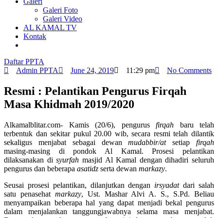
Galeri
Galeri Foto
Galeri Video
AL KAMAL TV
Kontak
Daftar PPTA
Admin PPTA
June 24, 2019
11:29 pm
No Comments
Resmi : Pelantikan Pengurus Firqah
Masa Khidmah 2019/2020
Alkamalblitar.com- Kamis (20/6), pengurus
firqah
baru telah
terbentuk dan sekitar pukul 20.00 wib, secara resmi telah dilantik
sekaligus menjabat sebagai dewan
mudabbir/at
setiap
firqah
masing-masing di pondok Al Kamal. Prosesi pelantikan
dilaksanakan di
syurfah
masjid Al Kamal dengan dihadiri seluruh
pengurus dan beberapa
asatidz
serta dewan
markazy
.
Seusai prosesi pelantikan, dilanjutkan dengan
irsyadat
dari salah
satu penasehat
markazy
, Ust. Mashar Alvi A. S., S.Pd. Beliau
menyampaikan beberapa hal yang dapat menjadi bekal pengurus
dalam menjalankan tanggungjawabnya selama masa menjabat.