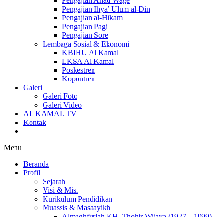
Pengajian Ahad Wage
Pengajian Ihya’ Ulum al-Din
Pengajian al-Hikam
Pengajian Pagi
Pengajian Sore
Lembaga Sosial & Ekonomi
KBIHU Al Kamal
LKSA Al Kamal
Poskestren
Kopontren
Galeri
Galeri Foto
Galeri Video
AL KAMAL TV
Kontak
Menu
Beranda
Profil
Sejarah
Visi & Misi
Kurikulum Pendidikan
Muassis & Masaayikh
Almaghfurlah KH. Thohir Wijaya (1927 – 1999)