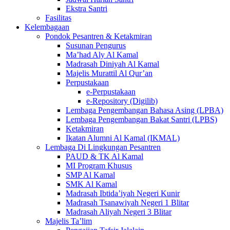
Ekstra Santri
Fasilitas
Kelembagaan
Pondok Pesantren & Ketakmiran
Susunan Pengurus
Ma’had Aly Al Kamal
Madrasah Diniyah Al Kamal
Majelis Murattil Al Qur’an
Perpustakaan
e-Perpustakaan
e-Repository (Digilib)
Lembaga Pengembangan Bahasa Asing (LPBA)
Lembaga Pengembangan Bakat Santri (LPBS)
Ketakmiran
Ikatan Alumni Al Kamal (IKMAL)
Lembaga Di Lingkungan Pesantren
PAUD & TK Al Kamal
MI Program Khusus
SMP Al Kamal
SMK Al Kamal
Madrasah Ibtida’iyah Negeri Kunir
Madrasah Tsanawiyah Negeri 1 Blitar
Madrasah Aliyah Negeri 3 Blitar
Majelis Ta’lim