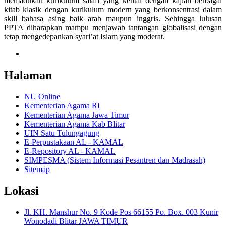
memadukan kurikulum salafi yang kental dengan kajian berbagai
kitab klasik dengan kurikulum modern yang berkonsentrasi dalam
skill bahasa asing baik arab maupun inggris. Sehingga lulusan
PPTA diharapkan mampu menjawab tantangan globalisasi dengan
tetap mengedepankan syari’at Islam yang moderat.
Halaman
NU Online
Kementerian Agama RI
Kementerian Agama Jawa Timur
Kementerian Agama Kab Blitar
UIN Satu Tulungagung
E-Perpustakaan AL - KAMAL
E-Repository AL - KAMAL
SIMPESMA (Sistem Informasi Pesantren dan Madrasah)
Sitemap
Lokasi
Jl. KH. Manshur No. 9 Kode Pos 66155 Po. Box. 003 Kunir
Wonodadi Blitar JAWA TIMUR