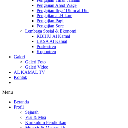
Pengajian Tafsir Jalalain
Pengajian Ahad Wage
Pengajian Ihya’ Ulum al-Din
Pengajian al-Hikam
Pengajian Pagi
Pengajian Sore
Lembaga Sosial & Ekonomi
KBIHU Al Kamal
LKSA Al Kamal
Poskestren
Kopontren
Galeri
Galeri Foto
Galeri Video
AL KAMAL TV
Kontak
Menu
Beranda
Profil
Sejarah
Visi & Misi
Kurikulum Pendidikan
Muassis & Masaayikh