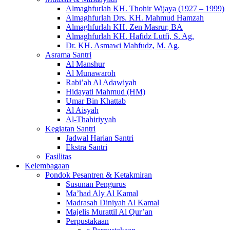
Almaghfurlah KH. Thohir Wijaya (1927 – 1999)
Almaghfurlah Drs. KH. Mahmud Hamzah
Almaghfurlah KH. Zen Masrur, BA
Almaghfurlah KH. Hafidz Lutfi, S. Ag.
Dr. KH. Asmawi Mahfudz, M. Ag.
Asrama Santri
Al Manshur
Al Munawaroh
Rabi’ah Al Adawiyah
Hidayati Mahmud (HM)
Umar Bin Khattab
Al Aisyah
Al-Thahiriyyah
Kegiatan Santri
Jadwal Harian Santri
Ekstra Santri
Fasilitas
Kelembagaan
Pondok Pesantren & Ketakmiran
Susunan Pengurus
Ma’had Aly Al Kamal
Madrasah Diniyah Al Kamal
Majelis Murattil Al Qur’an
Perpustakaan