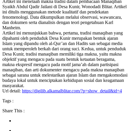
Artikel ini menelaah makna tradisi dalam pembacaan Manaqiban
Syaikh Abdul Qadir Jailani di Desa Kunir, Wonodadi Blitar. Artikel
ini ditulis menggunakan metode kualitatif dan pendekatan
fenomenologi. Data dikumpulkan melalui observasi, wawancara,
dan dokumen serta dianalisis dengan teori pengetahuan Karl
Manheim.
Artikel ini menunjukkan bahwa, pertama, tradisi manaqiban yang
dipahami oleh penduduk Desa Kunir merupakan bentuk ajaran
Islam yang dipandu oleh al-Qur’an dan Hadits san sebagai media
untuk memperoleh berkah dari orang suci. Kedua, untuk penduduk
Desa Kunir, tradisi manaqiban memiliki tiga makna, yaitu makna
objektif yang mengacu pada suatu bentuk ketaatan beragama,
makna ekspresif mengacu pada motif jama’ah dalam partisipasi
manaqiban, dan arti dokumenter mengacu pada makna manaqiban
sebagai sarana untuk melestarikan ajaran Islam dan mengakomodasi
budaya lokal untuk menciptakan kehidupan sosial dan keagamaan
masyarakat.
Url detail:
https://digilib.alkamalblitar.com/?p=show_detail&id=4
Tags :
Share This :