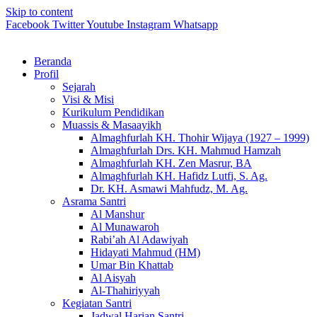
Skip to content
Facebook
Twitter
Youtube
Instagram
Whatsapp
Beranda
Profil
Sejarah
Visi & Misi
Kurikulum Pendidikan
Muassis & Masaayikh
Almaghfurlah KH. Thohir Wijaya (1927 – 1999)
Almaghfurlah Drs. KH. Mahmud Hamzah
Almaghfurlah KH. Zen Masrur, BA
Almaghfurlah KH. Hafidz Lutfi, S. Ag.
Dr. KH. Asmawi Mahfudz, M. Ag.
Asrama Santri
Al Manshur
Al Munawaroh
Rabi’ah Al Adawiyah
Hidayati Mahmud (HM)
Umar Bin Khattab
Al Aisyah
Al-Thahiriyyah
Kegiatan Santri
Jadwal Harian Santri