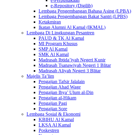
e-Perpustakaan
e-Repository (Digilib)
Lembaga Pengembangan Bahasa Asing (LPBA)
Lembaga Pengembangan Bakat Santri (LPBS)
Ketakmiran
Ikatan Alumni Al Kamal (IKMAL)
Lembaga Di Lingkungan Pesantren
PAUD & TK Al Kamal
MI Program Khusus
SMP Al Kamal
SMK Al Kamal
Madrasah Ibtida’iyah Negeri Kunir
Madrasah Tsanawiyah Negeri 1 Blitar
Madrasah Aliyah Negeri 3 Blitar
Majelis Ta’lim
Pengajian Tafsir Jalalain
Pengajian Ahad Wage
Pengajian Ihya’ Ulum al-Din
Pengajian al-Hikam
Pengajian Pagi
Pengajian Sore
Lembaga Sosial & Ekonomi
KBIHU Al Kamal
LKSA Al Kamal
Poskestren