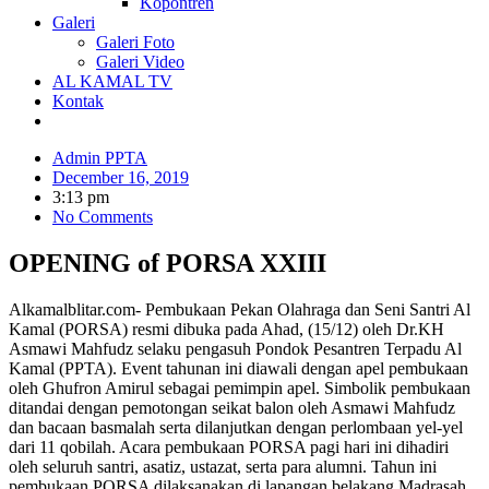
Kopontren
Galeri
Galeri Foto
Galeri Video
AL KAMAL TV
Kontak
Admin PPTA
December 16, 2019
3:13 pm
No Comments
OPENING of PORSA XXIII
Alkamalblitar.com- Pembukaan Pekan Olahraga dan Seni Santri Al
Kamal (PORSA) resmi dibuka pada Ahad, (15/12) oleh Dr.KH
Asmawi Mahfudz selaku pengasuh Pondok Pesantren Terpadu Al
Kamal (PPTA). Event tahunan ini diawali dengan apel pembukaan
oleh Ghufron Amirul sebagai pemimpin apel. Simbolik pembukaan
ditandai dengan pemotongan seikat balon oleh Asmawi Mahfudz
dan bacaan basmalah serta dilanjutkan dengan perlombaan yel-yel
dari 11 qobilah. Acara pembukaan PORSA pagi hari ini dihadiri
oleh seluruh santri, asatiz, ustazat, serta para alumni. Tahun ini
pembukaan PORSA dilaksanakan di lapangan belakang Madrasah