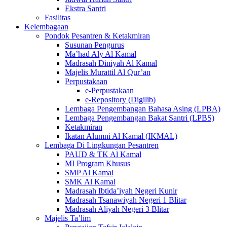
Ekstra Santri
Fasilitas
Kelembagaan
Pondok Pesantren & Ketakmiran
Susunan Pengurus
Ma’had Aly Al Kamal
Madrasah Diniyah Al Kamal
Majelis Murattil Al Qur’an
Perpustakaan
e-Perpustakaan
e-Repository (Digilib)
Lembaga Pengembangan Bahasa Asing (LPBA)
Lembaga Pengembangan Bakat Santri (LPBS)
Ketakmiran
Ikatan Alumni Al Kamal (IKMAL)
Lembaga Di Lingkungan Pesantren
PAUD & TK Al Kamal
MI Program Khusus
SMP Al Kamal
SMK Al Kamal
Madrasah Ibtida’iyah Negeri Kunir
Madrasah Tsanawiyah Negeri 1 Blitar
Madrasah Aliyah Negeri 3 Blitar
Majelis Ta’lim