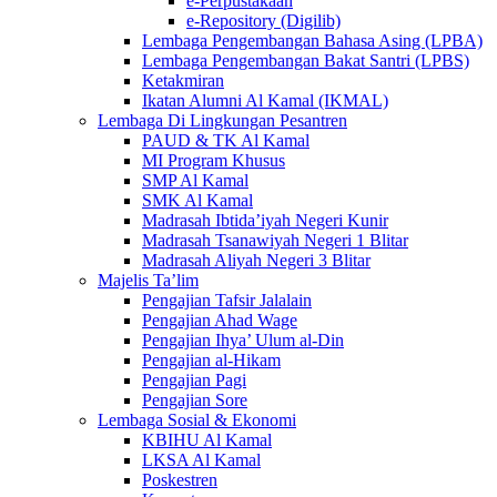
e-Perpustakaan
e-Repository (Digilib)
Lembaga Pengembangan Bahasa Asing (LPBA)
Lembaga Pengembangan Bakat Santri (LPBS)
Ketakmiran
Ikatan Alumni Al Kamal (IKMAL)
Lembaga Di Lingkungan Pesantren
PAUD & TK Al Kamal
MI Program Khusus
SMP Al Kamal
SMK Al Kamal
Madrasah Ibtida’iyah Negeri Kunir
Madrasah Tsanawiyah Negeri 1 Blitar
Madrasah Aliyah Negeri 3 Blitar
Majelis Ta’lim
Pengajian Tafsir Jalalain
Pengajian Ahad Wage
Pengajian Ihya’ Ulum al-Din
Pengajian al-Hikam
Pengajian Pagi
Pengajian Sore
Lembaga Sosial & Ekonomi
KBIHU Al Kamal
LKSA Al Kamal
Poskestren