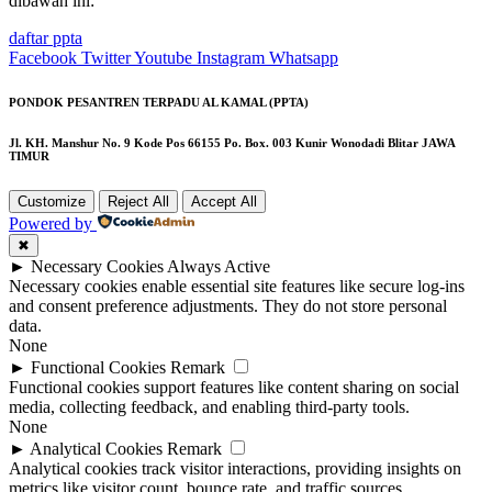
dibawah ini:
daftar ppta
Facebook
Twitter
Youtube
Instagram
Whatsapp
PONDOK PESANTREN TERPADU AL KAMAL (PPTA)
Jl. KH. Manshur No. 9 Kode Pos 66155 Po. Box. 003 Kunir Wonodadi Blitar JAWA
TIMUR
Customize
Reject All
Accept All
Powered by
✖
►
Necessary Cookies
Always Active
Necessary cookies enable essential site features like secure log-ins
and consent preference adjustments. They do not store personal
data.
None
►
Functional Cookies
Remark
Functional cookies support features like content sharing on social
media, collecting feedback, and enabling third-party tools.
None
►
Analytical Cookies
Remark
Analytical cookies track visitor interactions, providing insights on
metrics like visitor count, bounce rate, and traffic sources.