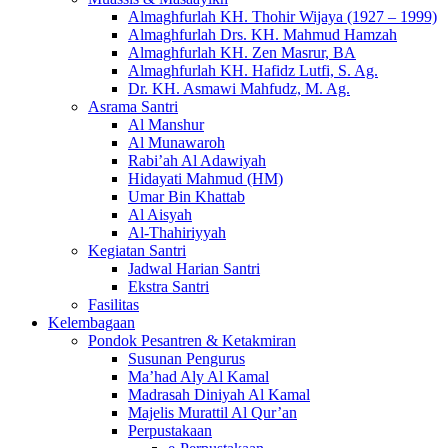
Almaghfurlah KH. Thohir Wijaya (1927 – 1999)
Almaghfurlah Drs. KH. Mahmud Hamzah
Almaghfurlah KH. Zen Masrur, BA
Almaghfurlah KH. Hafidz Lutfi, S. Ag.
Dr. KH. Asmawi Mahfudz, M. Ag.
Asrama Santri
Al Manshur
Al Munawaroh
Rabi’ah Al Adawiyah
Hidayati Mahmud (HM)
Umar Bin Khattab
Al Aisyah
Al-Thahiriyyah
Kegiatan Santri
Jadwal Harian Santri
Ekstra Santri
Fasilitas
Kelembagaan
Pondok Pesantren & Ketakmiran
Susunan Pengurus
Ma’had Aly Al Kamal
Madrasah Diniyah Al Kamal
Majelis Murattil Al Qur’an
Perpustakaan