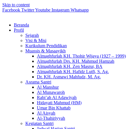
Skip to content
Facebook
Twitter
Youtube
Instagram
Whatsapp
Beranda
Profil
Sejarah
Visi & Misi
Kurikulum Pendidikan
Muassis & Masaayikh
Almaghfurlah KH. Thohir Wijaya (1927 – 1999)
Almaghfurlah Drs. KH. Mahmud Hamzah
Almaghfurlah KH. Zen Masrur, BA
Almaghfurlah KH. Hafidz Lutfi, S. Ag.
Dr. KH. Asmawi Mahfudz, M. Ag.
Asrama Santri
Al Manshur
Al Munawaroh
Rabi’ah Al Adawiyah
Hidayati Mahmud (HM)
Umar Bin Khattab
Al Aisyah
Al-Thahiriyyah
Kegiatan Santri
Jadwal Harian Santri