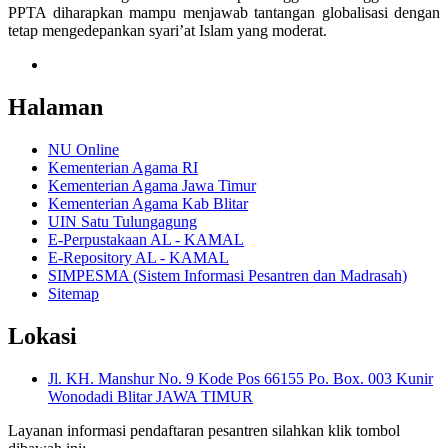
PPTA diharapkan mampu menjawab tantangan globalisasi dengan
tetap mengedepankan syari’at Islam yang moderat.
Halaman
NU Online
Kementerian Agama RI
Kementerian Agama Jawa Timur
Kementerian Agama Kab Blitar
UIN Satu Tulungagung
E-Perpustakaan AL - KAMAL
E-Repository AL - KAMAL
SIMPESMA (Sistem Informasi Pesantren dan Madrasah)
Sitemap
Lokasi
Jl. KH. Manshur No. 9 Kode Pos 66155 Po. Box. 003 Kunir
Wonodadi Blitar JAWA TIMUR
Layanan informasi pendaftaran pesantren silahkan klik tombol