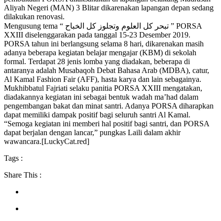
Aliyah Negeri (MAN) 3 Blitar dikarenakan lapangan depan sedang
dilakukan renovasi.
Mengusung tema “ تبحر كل العلوم وتجلوز كل الخباح ” PORSA
XXIII diselenggarakan pada tanggal 15-23 Desember 2019.
PORSA tahun ini berlangsung selama 8 hari, dikarenakan masih
adanya beberapa kegiatan belajar mengajar (KBM) di sekolah
formal. Terdapat 28 jenis lomba yang diadakan, beberapa di
antaranya adalah Musabaqoh Debat Bahasa Arab (MDBA), catur,
Al Kamal Fashion Fair (AFF), hasta karya dan lain sebagainya.
Mukhibbatul Fajriati selaku panitia PORSA XXIII mengatakan,
diadakannya kegiatan ini sebagai bentuk wadah ma’had dalam
pengembangan bakat dan minat santri. Adanya PORSA diharapkan
dapat memiliki dampak positif bagi seluruh santri Al Kamal.
“Semoga kegiatan ini memberi hal positif bagi santri, dan PORSA
dapat berjalan dengan lancar,” pungkas Laili dalam akhir
wawancara.[LuckyCat.red]
Tags :
Share This :