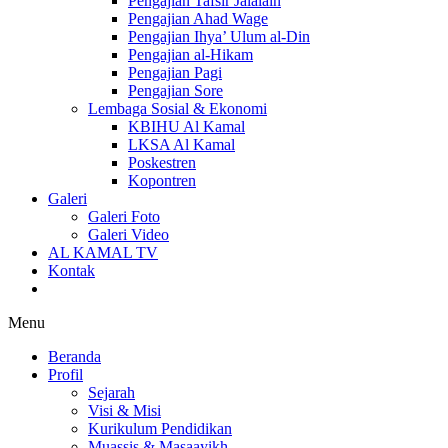
Pengajian Tafsir Jalalain
Pengajian Ahad Wage
Pengajian Ihya’ Ulum al-Din
Pengajian al-Hikam
Pengajian Pagi
Pengajian Sore
Lembaga Sosial & Ekonomi
KBIHU Al Kamal
LKSA Al Kamal
Poskestren
Kopontren
Galeri
Galeri Foto
Galeri Video
AL KAMAL TV
Kontak
Menu
Beranda
Profil
Sejarah
Visi & Misi
Kurikulum Pendidikan
Muassis & Masaayikh