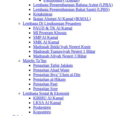
e-Repository (Digilib)
Lembaga Pengembangan Bahasa Asing (LPBA)
Lembaga Pengembangan Bakat Santri (LPBS)
Ketakmiran
Ikatan Alumni Al Kamal (IKMAL)
Lembaga Di Lingkungan Pesantren
PAUD & TK Al Kamal
MI Program Khusus
SMP Al Kamal
SMK Al Kamal
Madrasah Ibtida’iyah Negeri Kunir
Madrasah Tsanawiyah Negeri 1 Blitar
Madrasah Aliyah Negeri 3 Blitar
Majelis Ta’lim
Pengajian Tafsir Jalalain
Pengajian Ahad Wage
Pengajian Ihya’ Ulum al-Din
Pengajian al-Hikam
Pengajian Pagi
Pengajian Sore
Lembaga Sosial & Ekonomi
KBIHU Al Kamal
LKSA Al Kamal
Poskestren
Kopontren