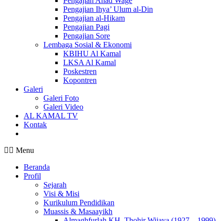
Pengajian Ahad Wage
Pengajian Ihya’ Ulum al-Din
Pengajian al-Hikam
Pengajian Pagi
Pengajian Sore
Lembaga Sosial & Ekonomi
KBIHU Al Kamal
LKSA Al Kamal
Poskestren
Kopontren
Galeri
Galeri Foto
Galeri Video
AL KAMAL TV
Kontak
Menu
Beranda
Profil
Sejarah
Visi & Misi
Kurikulum Pendidikan
Muassis & Masaayikh
Almaghfurlah KH. Thohir Wijaya (1927 – 1999)