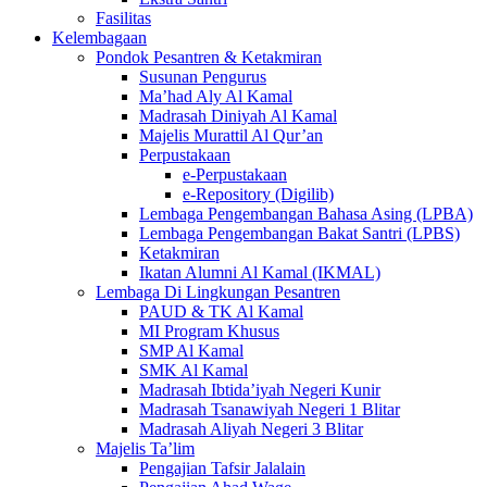
Fasilitas
Kelembagaan
Pondok Pesantren & Ketakmiran
Susunan Pengurus
Ma’had Aly Al Kamal
Madrasah Diniyah Al Kamal
Majelis Murattil Al Qur’an
Perpustakaan
e-Perpustakaan
e-Repository (Digilib)
Lembaga Pengembangan Bahasa Asing (LPBA)
Lembaga Pengembangan Bakat Santri (LPBS)
Ketakmiran
Ikatan Alumni Al Kamal (IKMAL)
Lembaga Di Lingkungan Pesantren
PAUD & TK Al Kamal
MI Program Khusus
SMP Al Kamal
SMK Al Kamal
Madrasah Ibtida’iyah Negeri Kunir
Madrasah Tsanawiyah Negeri 1 Blitar
Madrasah Aliyah Negeri 3 Blitar
Majelis Ta’lim
Pengajian Tafsir Jalalain