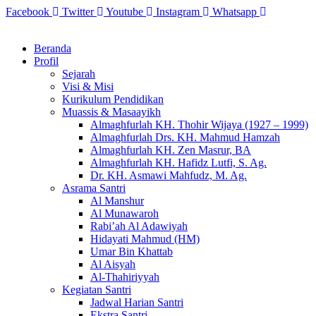
Skip
Facebook
Twitter
Youtube
Instagram
Whatsapp
to
content
Beranda
Profil
Sejarah
Visi & Misi
Kurikulum Pendidikan
Muassis & Masaayikh
Almaghfurlah KH. Thohir Wijaya (1927 – 1999)
Almaghfurlah Drs. KH. Mahmud Hamzah
Almaghfurlah KH. Zen Masrur, BA
Almaghfurlah KH. Hafidz Lutfi, S. Ag.
Dr. KH. Asmawi Mahfudz, M. Ag.
Asrama Santri
Al Manshur
Al Munawaroh
Rabi’ah Al Adawiyah
Hidayati Mahmud (HM)
Umar Bin Khattab
Al Aisyah
Al-Thahiriyyah
Kegiatan Santri
Jadwal Harian Santri
Ekstra Santri