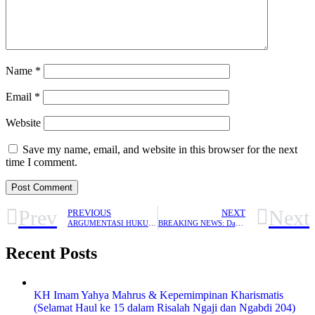
Name
*
Email
*
Website
Save my name, email, and website in this browser for the next
time I comment.
Prev
Next
PREVIOUS
NEXT
ARGUMENTASI HUKUM PUASA RAJAB PERSPEKTIF EMPAT MAZHAB
BREAKING NEWS: Daftar Ulang PSB Gelombang I Resmi DIUNDUR
Recent Posts
KH Imam Yahya Mahrus & Kepemimpinan Kharismatis
(Selamat Haul ke 15 dalam Risalah Ngaji dan Ngabdi 204)