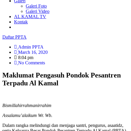
Galeri
Galeri Foto
Galeri Video
AL KAMAL TV
Kontak
Daftar PPTA
Admin PPTA
March 16, 2020
8:04 pm
No Comments
Maklumat Pengasuh Pondok Pesantren
Terpadu Al Kamal
Bismillahirrahmanirrahim
Assalamu’alaikum Wr. Wb.
Dalam rangka melindungi dan menjaga santri, pengurus, asaatidz,
serta Keluarga Besar Pondok Pesantren Terpadu Al Kamal (PPTA)