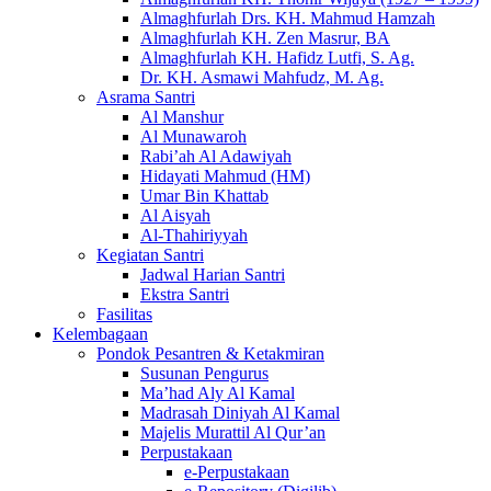
Almaghfurlah Drs. KH. Mahmud Hamzah
Almaghfurlah KH. Zen Masrur, BA
Almaghfurlah KH. Hafidz Lutfi, S. Ag.
Dr. KH. Asmawi Mahfudz, M. Ag.
Asrama Santri
Al Manshur
Al Munawaroh
Rabi’ah Al Adawiyah
Hidayati Mahmud (HM)
Umar Bin Khattab
Al Aisyah
Al-Thahiriyyah
Kegiatan Santri
Jadwal Harian Santri
Ekstra Santri
Fasilitas
Kelembagaan
Pondok Pesantren & Ketakmiran
Susunan Pengurus
Ma’had Aly Al Kamal
Madrasah Diniyah Al Kamal
Majelis Murattil Al Qur’an
Perpustakaan
e-Perpustakaan