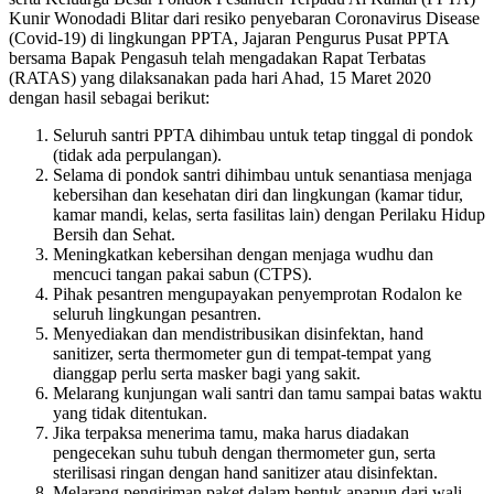
Kunir Wonodadi Blitar dari resiko penyebaran Coronavirus Disease
(Covid-19) di lingkungan PPTA, Jajaran Pengurus Pusat PPTA
bersama Bapak Pengasuh telah mengadakan Rapat Terbatas
(RATAS) yang dilaksanakan pada hari Ahad, 15 Maret 2020
dengan hasil sebagai berikut:
Seluruh santri PPTA dihimbau untuk tetap tinggal di pondok
(tidak ada perpulangan).
Selama di pondok santri dihimbau untuk senantiasa menjaga
kebersihan dan kesehatan diri dan lingkungan (kamar tidur,
kamar mandi, kelas, serta fasilitas lain) dengan Perilaku Hidup
Bersih dan Sehat.
Meningkatkan kebersihan dengan menjaga wudhu dan
mencuci tangan pakai sabun (CTPS).
Pihak pesantren mengupayakan penyemprotan Rodalon ke
seluruh lingkungan pesantren.
Menyediakan dan mendistribusikan disinfektan, hand
sanitizer, serta thermometer gun di tempat-tempat yang
dianggap perlu serta masker bagi yang sakit.
Melarang kunjungan wali santri dan tamu sampai batas waktu
yang tidak ditentukan.
Jika terpaksa menerima tamu, maka harus diadakan
pengecekan suhu tubuh dengan thermometer gun, serta
sterilisasi ringan dengan hand sanitizer atau disinfektan.
Melarang pengiriman paket dalam bentuk apapun dari wali