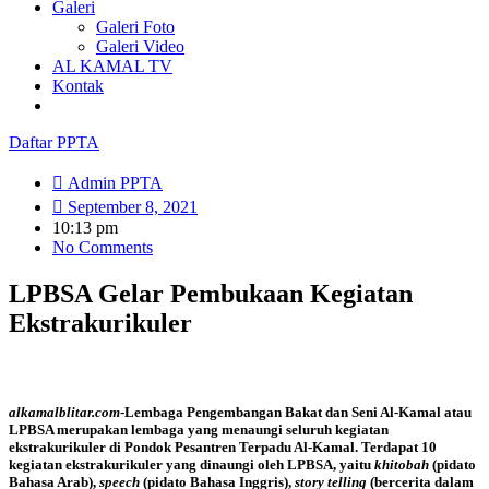
Galeri
Galeri Foto
Galeri Video
AL KAMAL TV
Kontak
Daftar PPTA
Admin PPTA
September 8, 2021
10:13 pm
No Comments
LPBSA Gelar Pembukaan Kegiatan
Ekstrakurikuler
alkamalblitar.com
-Lembaga Pengembangan Bakat dan Seni Al-Kamal atau
LPBSA merupakan lembaga yang menaungi seluruh kegiatan
ekstrakurikuler di Pondok Pesantren Terpadu Al-Kamal. Terdapat 10
kegiatan ekstrakurikuler yang dinaungi oleh LPBSA, yaitu
khitobah
(pidato
Bahasa Arab),
speech
(pidato Bahasa Inggris),
story telling
(bercerita dalam