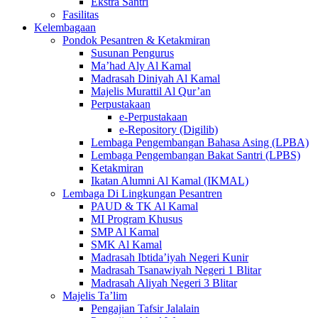
Ekstra Santri
Fasilitas
Kelembagaan
Pondok Pesantren & Ketakmiran
Susunan Pengurus
Ma’had Aly Al Kamal
Madrasah Diniyah Al Kamal
Majelis Murattil Al Qur’an
Perpustakaan
e-Perpustakaan
e-Repository (Digilib)
Lembaga Pengembangan Bahasa Asing (LPBA)
Lembaga Pengembangan Bakat Santri (LPBS)
Ketakmiran
Ikatan Alumni Al Kamal (IKMAL)
Lembaga Di Lingkungan Pesantren
PAUD & TK Al Kamal
MI Program Khusus
SMP Al Kamal
SMK Al Kamal
Madrasah Ibtida’iyah Negeri Kunir
Madrasah Tsanawiyah Negeri 1 Blitar
Madrasah Aliyah Negeri 3 Blitar
Majelis Ta’lim
Pengajian Tafsir Jalalain