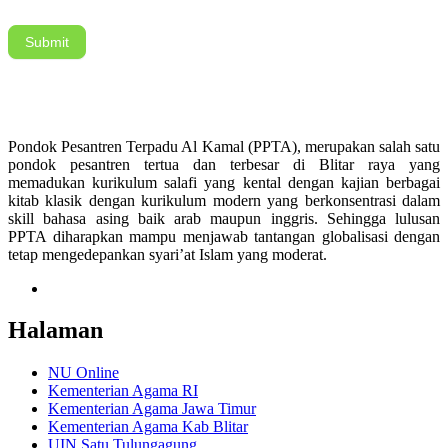
Submit
Pondok Pesantren Terpadu Al Kamal (PPTA), merupakan salah satu
pondok pesantren tertua dan terbesar di Blitar raya yang
memadukan kurikulum salafi yang kental dengan kajian berbagai
kitab klasik dengan kurikulum modern yang berkonsentrasi dalam
skill bahasa asing baik arab maupun inggris. Sehingga lulusan
PPTA diharapkan mampu menjawab tantangan globalisasi dengan
tetap mengedepankan syari’at Islam yang moderat.
Halaman
NU Online
Kementerian Agama RI
Kementerian Agama Jawa Timur
Kementerian Agama Kab Blitar
UIN Satu Tulungagung