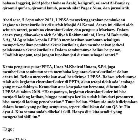
bahasa Inggris),
jidal
(debat bahasa Arab), kaligrafi, salawat Al-Banjary,
qiroatul qur’an, qiroatul kutub, pencak silat Pagar Nusa, dan jurnalistik.
Ahad sore, 5 September 2021, LPBSA menyelenggarakan pembukaan
kegiatan ekstrakurikuler di surfah Masjid Al-Kamal. Acara ini diikuti oleh
seluruh santri, pembina ekstrakurikuler, dan pengurus Markazy. Dalam
acara yang dibawakan oleh Sa’diyah Rokhmatul ini, Ustaz M.Bahrudin,
S.Ag, M.Ag selaku kepala LPBSA memberikan sambutan sekaligus
memperkenalkan pembina ekstrakurikuler, dan membacakan jadwal
pelaksanaan ekstrakurikuler. Dalam sambutannya beliau berpesan,
“Jadilah apapun, tapi jangan lupakan jati dirimu sebagai santri.”
Ketua pengurus pusat PPTA, Ustaz M.Khoirul Umam, S.Pd, juga
memberikan sambutan serta membuka kegiatan ekstrakurikuler dalam
acara ini. Beliau menceritakan awal berdirinya LPBSA. Bahwa sebelumnya
telah ada kegiatan ekstrakurikuler di PPTA, akan tetapi tidak ada lembaga
yang mewadahinya. Kemudian atas kesepakatan bersama, dibentuklah
LPBSA di tahun 2019. “Harapannya, kegiatan ekstrakurikuler ini bisa
menjadi ladang latihan, hingga nantinya ketika sudah lulus dari pesantren
bisa menjadi ladang pencaharian.” Tutur beliau. “Manusia sudah diciptakan
dalam bentuk yang paling sempurna, seperti dituliskan dalam QS.At-Tin
ayat 4. Kita semua sudah dibekali skill. Hanya diri kita sendiri yang
mengetahui skill itu.”
Tags :
Share This :