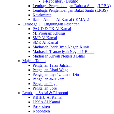
e-Repository (Digilib)
Lembaga Pengembangan Bahasa Asing (LPBA)
Lembaga Pengembangan Bakat Santri (LPBS)
Ketakmiran
Ikatan Alumni Al Kamal (IKMAL)
Lembaga Di Lingkungan Pesantren
PAUD & TK Al Kamal
MI Program Khusus
SMP Al Kamal
SMK Al Kamal
Madrasah Ibtida’iyah Negeri Kunir
Madrasah Tsanawiyah Negeri 1 Blitar
Madrasah Aliyah Negeri 3 Blitar
Majelis Ta’lim
Pengajian Tafsir Jalalain
Pengajian Ahad Wage
Pengajian Ihya’ Ulum al-Din
Pengajian al-Hikam
Pengajian Pagi
Pengajian Sore
Lembaga Sosial & Ekonomi
KBIHU Al Kamal
LKSA Al Kamal
Poskestren
Kopontren