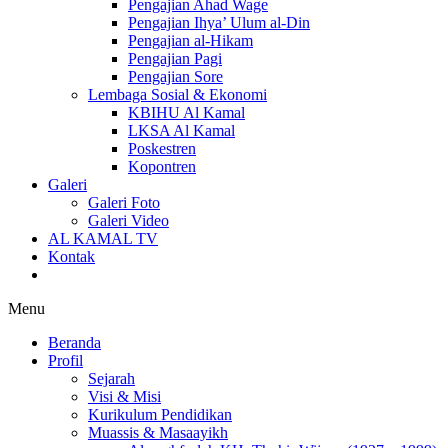
Pengajian Ahad Wage
Pengajian Ihya’ Ulum al-Din
Pengajian al-Hikam
Pengajian Pagi
Pengajian Sore
Lembaga Sosial & Ekonomi
KBIHU Al Kamal
LKSA Al Kamal
Poskestren
Kopontren
Galeri
Galeri Foto
Galeri Video
AL KAMAL TV
Kontak
Menu
Beranda
Profil
Sejarah
Visi & Misi
Kurikulum Pendidikan
Muassis & Masaayikh