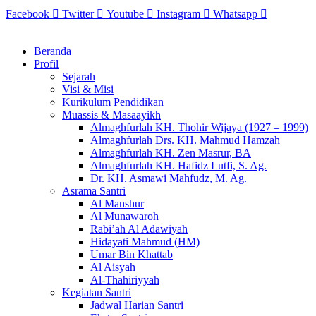
Skip
Facebook
Twitter
Youtube
Instagram
Whatsapp
to
content
Beranda
Profil
Sejarah
Visi & Misi
Kurikulum Pendidikan
Muassis & Masaayikh
Almaghfurlah KH. Thohir Wijaya (1927 – 1999)
Almaghfurlah Drs. KH. Mahmud Hamzah
Almaghfurlah KH. Zen Masrur, BA
Almaghfurlah KH. Hafidz Lutfi, S. Ag.
Dr. KH. Asmawi Mahfudz, M. Ag.
Asrama Santri
Al Manshur
Al Munawaroh
Rabi’ah Al Adawiyah
Hidayati Mahmud (HM)
Umar Bin Khattab
Al Aisyah
Al-Thahiriyyah
Kegiatan Santri
Jadwal Harian Santri