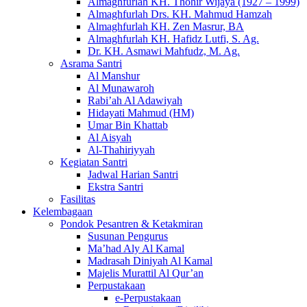
Almaghfurlah KH. Thohir Wijaya (1927 – 1999)
Almaghfurlah Drs. KH. Mahmud Hamzah
Almaghfurlah KH. Zen Masrur, BA
Almaghfurlah KH. Hafidz Lutfi, S. Ag.
Dr. KH. Asmawi Mahfudz, M. Ag.
Asrama Santri
Al Manshur
Al Munawaroh
Rabi’ah Al Adawiyah
Hidayati Mahmud (HM)
Umar Bin Khattab
Al Aisyah
Al-Thahiriyyah
Kegiatan Santri
Jadwal Harian Santri
Ekstra Santri
Fasilitas
Kelembagaan
Pondok Pesantren & Ketakmiran
Susunan Pengurus
Ma’had Aly Al Kamal
Madrasah Diniyah Al Kamal
Majelis Murattil Al Qur’an
Perpustakaan
e-Perpustakaan