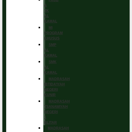
PAUD
&
TK
AL
KAMAL
MI
PROGRAM
KHUSUS
SMP
AL
KAMAL
SMK
AL
KAMAL
MADRASAH
IBTIDA’IYAH
NEGERI
KUNIR
MADRASAH
TSANAWIYAH
NEGERI
1
BLITAR
MADRASAH