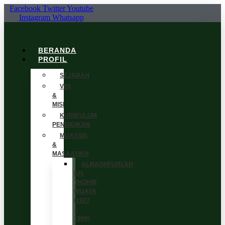
Skip
Facebook
Twitter
Youtube
to
Instagram
Whatsapp
content
BERANDA
PROFIL
SEJARAH
VISI
&
MISI
KURIKULUM
PENDIDIKAN
MUASSIS
&
MASAAYIKH
ALMAGHFURLAH
KH.
THOHIR
WIJAYA
(1927
–
1999)