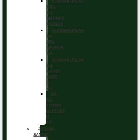
ALMAGHFURLAH
DRS.
KH.
MAHMUD
HAMZAH
ALMAGHFURLAH
KH.
ZEN
MASRUR,
BA
ALMAGHFURLAH
KH.
HAFIDZ
LUTFI,
S.
AG.
DR.
KH.
ASMAWI
MAHFUDZ,
M.
AG.
ASRAMA
SANTRI