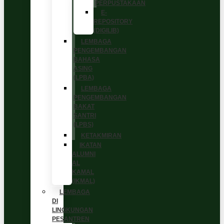
PERPUSTAKAAN
E-
REPOSITORY
(DIGILIB)
LEMBAGA
PENGEMBANGAN
BAHASA
ASING
(LPBA)
LEMBAGA
PENGEMBANGAN
BAKAT
SANTRI
(LPBS)
KETAKMIRAN
IKATAN
ALUMNI
AL
KAMAL
(IKMAL)
LEMBAGA
DI
LINGKUNGAN
PESANTREN