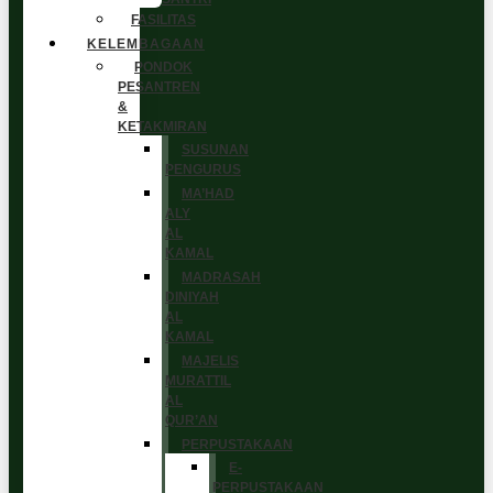
FASILITAS
KELEMBAGAAN
PONDOK
PESANTREN
&
KETAKMIRAN
SUSUNAN
PENGURUS
MA’HAD
ALY
AL
KAMAL
MADRASAH
DINIYAH
AL
KAMAL
MAJELIS
MURATTIL
AL
QUR’AN
PERPUSTAKAAN
E-
PERPUSTAKAAN