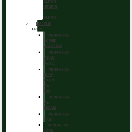
ALIYAH
NEGERI
3
BLITAR
MAJELIS
TA’LIM
PENGAJIAN
TAFSIR
JALALAIN
PENGAJIAN
AHAD
WAGE
PENGAJIAN
IHYA’
ULUM
AL-
DIN
PENGAJIAN
AL-
HIKAM
PENGAJIAN
PAGI
PENGAJIAN
SORE