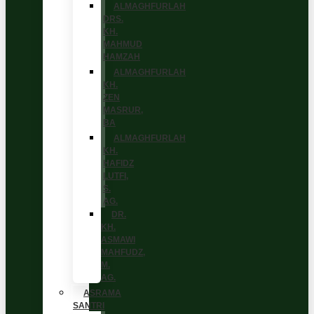
ALMAGHFURLAH
DRS.
KH.
MAHMUD
HAMZAH
ALMAGHFURLAH
KH.
ZEN
MASRUR,
BA
ALMAGHFURLAH
KH.
HAFIDZ
LUTFI,
S.
AG.
DR.
KH.
ASMAWI
MAHFUDZ,
M.
AG.
ASRAMA
SANTRI