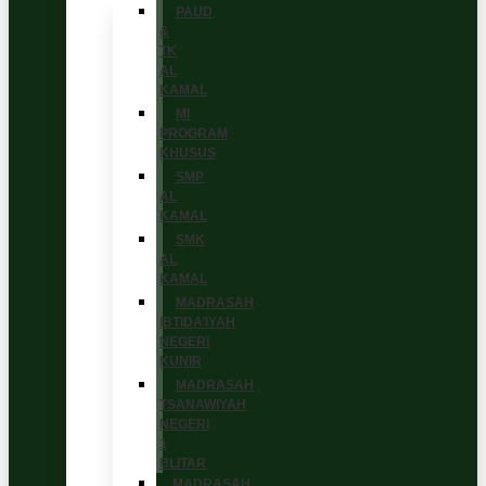
PAUD
&
TK
AL
KAMAL
MI
PROGRAM
KHUSUS
SMP
AL
KAMAL
SMK
AL
KAMAL
MADRASAH
IBTIDA’IYAH
NEGERI
KUNIR
MADRASAH
TSANAWIYAH
NEGERI
1
BLITAR
MADRASAH