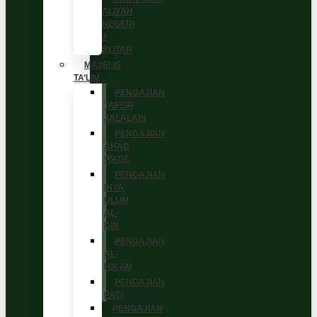
ALIYAH
NEGERI
3
BLITAR
MAJELIS
TA’LIM
PENGAJIAN
TAFSIR
JALALAIN
PENGAJIAN
AHAD
WAGE
PENGAJIAN
IHYA’
ULUM
AL-
DIN
PENGAJIAN
AL-
HIKAM
PENGAJIAN
PAGI
PENGAJIAN