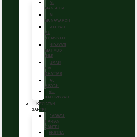
AL
MANSHUR
AL
MUNAWAROH
RABI’AH
AL
ADAWIYAH
HIDAYATI
MAHMUD
(HM)
UMAR
BIN
KHATTAB
AL
AISYAH
AL-
THAHIRIYYAH
KEGIATAN
SANTRI
JADWAL
HARIAN
SANTRI
EKSTRA