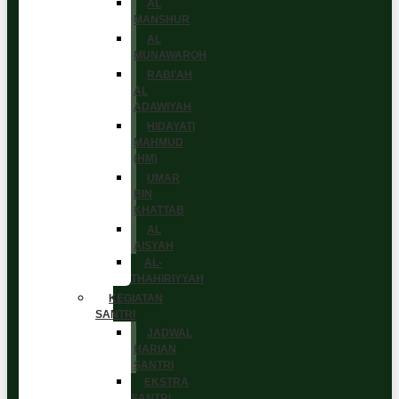
AL
MANSHUR
AL
MUNAWAROH
RABI’AH
AL
ADAWIYAH
HIDAYATI
MAHMUD
(HM)
UMAR
BIN
KHATTAB
AL
AISYAH
AL-
THAHIRIYYAH
KEGIATAN
SANTRI
JADWAL
HARIAN
SANTRI
EKSTRA
SANTRI