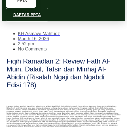
PPTA
DAFTAR PPTA
KH Asmawi Mahfudz
March 16, 2026
2:52 pm
No Comments
Fiqih Ramadlan 2: Review Fath Al-
Muin, Dalail, Tafsir dan Minhaj Al-
Abidin (Risalah Ngaji dan Ngabdi
Edisi 178)
Paparan Review amaliah Ramadhan selanjutnya adalah Ngaji kitab Fath Al-Muin syarah Qurat Al-Ayn karangan Zayn Al-Din Al-Malibary.
Kitab fiqih syafi’iah yang kaya akan khazanah diskusi tentang aturan-aturan hukum dalam lingkup madhab Syafii. Kebetulan pada
ramadhan kali ini, sampai kepada bab Muamalah tepatnya adalah bab ba’i (jual beli), pemesanan (salam), gadai (al-rahn), qard (utang
piutang), wakalah (perwakilan), qiradh (bagi hasil), yang dalam diskusi ekonomi syariah disebut dengan fiqih muamalah. Materinya
tentang aturan-aturan dalam melakukan transaksi, perjanjian, syarat dan rukun akad, beberapa kaidah dalam muamalah, perbedaan ulama
dalam berbagai hal hukum ekonomi. Memang kajian terhadap Fath Al-Muin membutuhkan kemampuan analisa yang telisi terhadap struktur
bahasa, redaksi, gaya dari penulis kitab, mengingat struktur bahasa kitabnya rumit, tanpa titik dan koma, banyak ta’aluq kalimat yang
harus dipahami oleh pembacanya. Tetapi minimal para pengkaji hukum Islam, akan diberikan pengetahuan yang mendalam dalam bidang
fiqih oleh syekh Zainudin Al-Malibary, untuk dikembangkan di lingkungan masyarakatnya masing-masing. Yang boleh jadi masalah yang
ada dalam kitab kuning dapat dipraktikkan saat ini atau mungkin dapat dipersamakan karena logika berpikirnya yang sama, jawabannya
sudah dibahas tinggal menerapkannya. Maka bagi peminat hukum Islam atau fiqih juga harus melewati ngaji Fath Al-Muin ini sebagai
pengayaan, tidak hanya dalam core fiqihnya tetapi juga dari sisi logika berpikir, kaidah, hikmah, serta alasan-alasan rasional pengarang
dalam menghasilkan hukum pada masanya, yang mungkin dapat diterapkan di era kekinian.