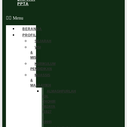
PPTA
Menu
BERANDA
PROFIL
SEJARAH
VISI
&
MISI
KURIKULUM
PENDIDIKAN
MUASSIS
&
MASAAYIKH
ALMAGHFURLAH
KH.
THOHIR
WIJAYA
(1927
–
1999)