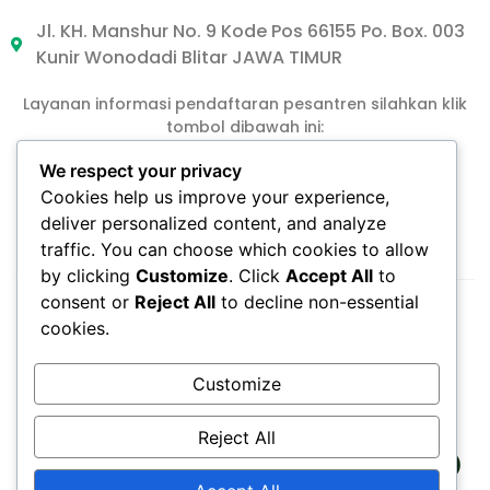
Jl. KH. Manshur No. 9 Kode Pos 66155 Po. Box. 003
Kunir Wonodadi Blitar JAWA TIMUR
Layanan informasi pendaftaran pesantren silahkan klik
tombol dibawah ini:
We respect your privacy
Cookies help us improve your experience,
DAFTAR PPTA
deliver personalized content, and analyze
traffic. You can choose which cookies to allow
by clicking
Customize
. Click
Accept All
to
consent or
Reject All
to decline non-essential
cookies.
Customize
Reject All
PONDOK PESANTREN TERPADU AL KAMAL (PPTA)