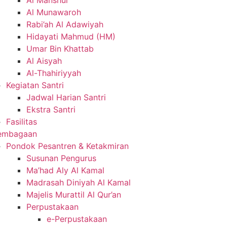
Al Manshur
Al Munawaroh
Rabi’ah Al Adawiyah
Hidayati Mahmud (HM)
Umar Bin Khattab
Al Aisyah
Al-Thahiriyyah
Kegiatan Santri
Jadwal Harian Santri
Ekstra Santri
Fasilitas
embagaan
Pondok Pesantren & Ketakmiran
Susunan Pengurus
Ma’had Aly Al Kamal
Madrasah Diniyah Al Kamal
Majelis Murattil Al Qur’an
Perpustakaan
e-Perpustakaan