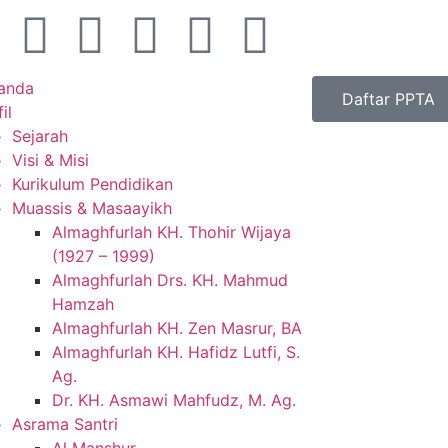
anda
Daftar PPTA
il
Sejarah
Visi & Misi
Kurikulum Pendidikan
Muassis & Masaayikh
Almaghfurlah KH. Thohir Wijaya
(1927 – 1999)
Almaghfurlah Drs. KH. Mahmud
Hamzah
Almaghfurlah KH. Zen Masrur, BA
Almaghfurlah KH. Hafidz Lutfi, S.
Ag.
Dr. KH. Asmawi Mahfudz, M. Ag.
Asrama Santri