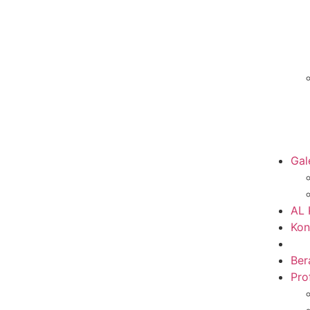
Gal
AL
Kon
Ber
Prof