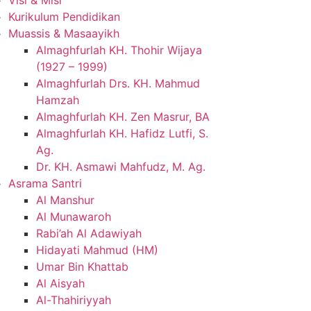
Visi & Misi
Kurikulum Pendidikan
Muassis & Masaayikh
Almaghfurlah KH. Thohir Wijaya
(1927 – 1999)
Almaghfurlah Drs. KH. Mahmud
Hamzah
Almaghfurlah KH. Zen Masrur, BA
Almaghfurlah KH. Hafidz Lutfi, S.
Ag.
Dr. KH. Asmawi Mahfudz, M. Ag.
Asrama Santri
Al Manshur
Al Munawaroh
Rabi’ah Al Adawiyah
Hidayati Mahmud (HM)
Umar Bin Khattab
Al Aisyah
Al-Thahiriyyah