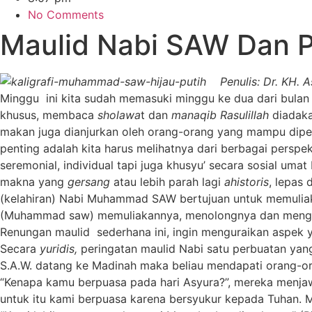
No Comments
Maulid Nabi SAW Dan P
Penulis: Dr. KH.
Minggu ini kita sudah memasuki minggu ke dua dari bulan r
khusus, membaca
sholawa
t dan
manaqib Rasulillah
diadaka
makan juga dianjurkan oleh orang-orang yang mampu diperu
penting adalah kita harus melihatnya dari berbagai persp
seremonial, individual tapi juga khusyu’ secara sosial uma
makna yang
gersang
atau lebih parah lagi
ahistoris
, lepas
(kelahiran) Nabi Muhammad SAW bertujuan untuk memulia
(Muhammad saw) memuliakannya, menolongnya dan mengikuti
Renungan maulid sederhana ini, ingin menguraikan aspek yu
Secara
yuridis,
peringatan maulid Nabi satu perbuatan ya
S.A.W. datang ke Madinah maka beliau mendapati orang-ora
“Kenapa kamu berpuasa pada hari Asyura?”, mereka menjawab
untuk itu kami berpuasa karena bersyukur kepada Tuhan. M