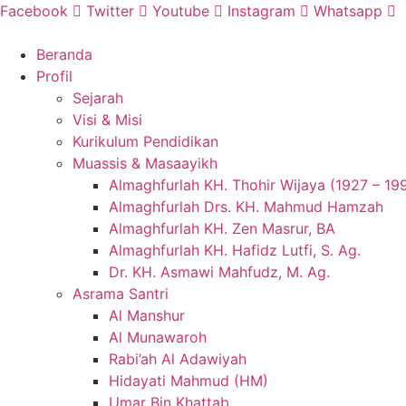
Skip
Facebook
Twitter
Youtube
Instagram
Whatsapp
to
content
Beranda
Profil
Sejarah
Visi & Misi
Kurikulum Pendidikan
Muassis & Masaayikh
Almaghfurlah KH. Thohir Wijaya (1927 – 19
Almaghfurlah Drs. KH. Mahmud Hamzah
Almaghfurlah KH. Zen Masrur, BA
Almaghfurlah KH. Hafidz Lutfi, S. Ag.
Dr. KH. Asmawi Mahfudz, M. Ag.
Asrama Santri
Al Manshur
Al Munawaroh
Rabi’ah Al Adawiyah
Hidayati Mahmud (HM)
Umar Bin Khattab