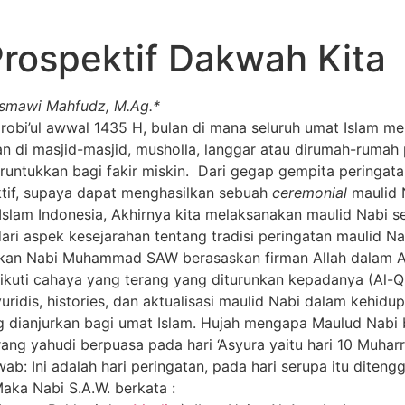
rospektif Dakwah Kita
 Asmawi Mahfudz, M.Ag.*
obi’ul awwal 1435 H, bulan di mana seluruh umat Islam men
n di masjid-masjid, musholla, langgar atau dirumah-rumah
ntukkan bagi fakir miskin. Dari gegap gempita peringatan
ektif, supaya dapat menghasilkan sebuah
ceremonial
maulid N
t Islam Indonesia, Akhirnya kita melaksanakan maulid Nabi s
 dari aspek kesejarahan tentang tradisi peringatan maulid
kan Nabi Muhammad SAW berasaskan firman Allah dalam A
 cahaya yang terang yang diturunkan kepadanya (Al-Quran
ridis, histories, dan aktualisasi maulid Nabi dalam kehidu
ng dianjurkan bagi umat Islam. Hujah mengapa Maulud Na
ng yahudi berpuasa pada hari ‘Asyura yaitu hari 10 Muhar
: Ini adalah hari peringatan, pada hari serupa itu diteng
aka Nabi S.A.W. berkata :