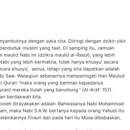
yambutnya dengan suka cita. Diiringi dengan dzikir-zikir
 penduduk muslim yang taat. Di samping itu, Jamuan
 maulid Nabi ini (
dzikra maulid al-Rasul
), yang lebih
abi yang lebih bermakna, tidak hanya khusyu’ secara
ecara khusyu’, serius, tetapi yang kita dapatkan adalah
 Nabi Saw. Walaupun sebenarnya memperingati Hari Maulud
l-Quran “maka orang yang beriman kepadanya
) mereka itulah yang beruntung.” (Al-Araf: 157).
pan berdakwah kita.
bi boleh dirayakakan adalah :Bahwasanya Nabi Muhammad
ram, maka Nabi S.A.W. bertanya kepada orang Yahudi itu:
gelamkannya Firaun dan pada hari itu Musa dibebaskan,