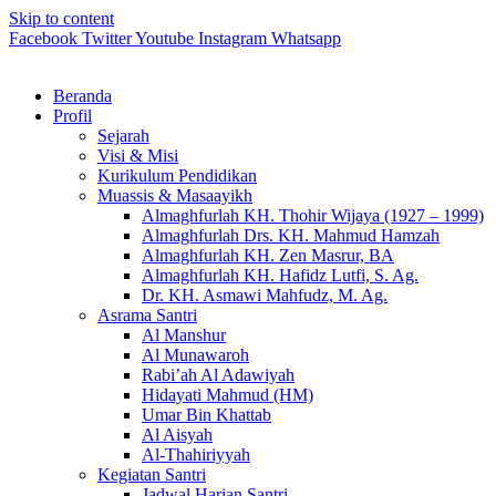
Skip to content
Facebook
Twitter
Youtube
Instagram
Whatsapp
Beranda
Profil
Sejarah
Visi & Misi
Kurikulum Pendidikan
Muassis & Masaayikh
Almaghfurlah KH. Thohir Wijaya (1927 – 1999)
Almaghfurlah Drs. KH. Mahmud Hamzah
Almaghfurlah KH. Zen Masrur, BA
Almaghfurlah KH. Hafidz Lutfi, S. Ag.
Dr. KH. Asmawi Mahfudz, M. Ag.
Asrama Santri
Al Manshur
Al Munawaroh
Rabi’ah Al Adawiyah
Hidayati Mahmud (HM)
Umar Bin Khattab
Al Aisyah
Al-Thahiriyyah
Kegiatan Santri
Jadwal Harian Santri