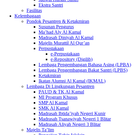
Ekstra Santri
Fasilitas
Kelembagaan
Pondok Pesantren & Ketakmiran
Susunan Pengurus
Ma’had Aly Al Kamal
Madrasah Diniyah Al Kamal
Majelis Murattil Al Qur’an
Perpustakaan
e-Perpustakaan
e-Repository (Digilib)
Lembaga Pengembangan Bahasa Asing (LPBA)
Lembaga Pengembangan Bakat Santri (LPBS)
Ketakmiran
Ikatan Alumni Al Kamal (IKMAL)
Lembaga Di Lingkungan Pesantren
PAUD & TK Al Kamal
MI Program Khusus
SMP Al Kamal
SMK Al Kamal
Madrasah Ibtida’iyah Negeri Kunir
Madrasah Tsanawiyah Negeri 1 Blitar
Madrasah Aliyah Negeri 3 Blitar
Majelis Ta’lim