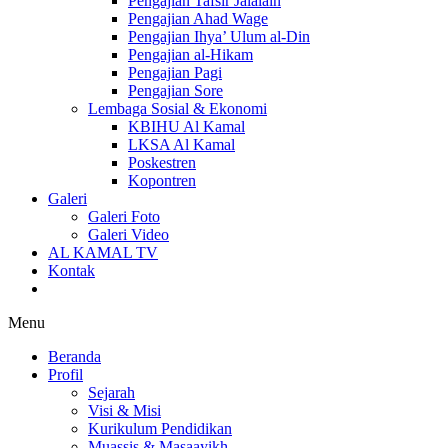
Pengajian Tafsir Jalalain
Pengajian Ahad Wage
Pengajian Ihya’ Ulum al-Din
Pengajian al-Hikam
Pengajian Pagi
Pengajian Sore
Lembaga Sosial & Ekonomi
KBIHU Al Kamal
LKSA Al Kamal
Poskestren
Kopontren
Galeri
Galeri Foto
Galeri Video
AL KAMAL TV
Kontak
Menu
Beranda
Profil
Sejarah
Visi & Misi
Kurikulum Pendidikan
Muassis & Masaayikh