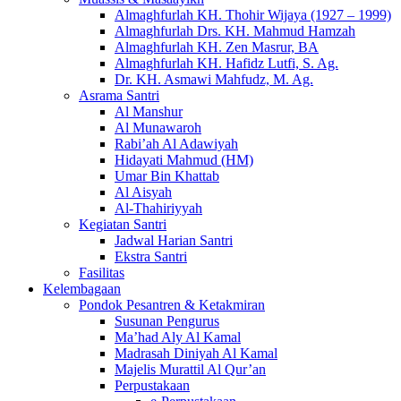
Almaghfurlah KH. Thohir Wijaya (1927 – 1999)
Almaghfurlah Drs. KH. Mahmud Hamzah
Almaghfurlah KH. Zen Masrur, BA
Almaghfurlah KH. Hafidz Lutfi, S. Ag.
Dr. KH. Asmawi Mahfudz, M. Ag.
Asrama Santri
Al Manshur
Al Munawaroh
Rabi’ah Al Adawiyah
Hidayati Mahmud (HM)
Umar Bin Khattab
Al Aisyah
Al-Thahiriyyah
Kegiatan Santri
Jadwal Harian Santri
Ekstra Santri
Fasilitas
Kelembagaan
Pondok Pesantren & Ketakmiran
Susunan Pengurus
Ma’had Aly Al Kamal
Madrasah Diniyah Al Kamal
Majelis Murattil Al Qur’an
Perpustakaan