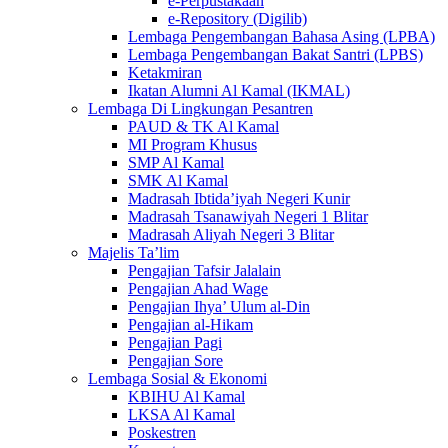
e-Perpustakaan
e-Repository (Digilib)
Lembaga Pengembangan Bahasa Asing (LPBA)
Lembaga Pengembangan Bakat Santri (LPBS)
Ketakmiran
Ikatan Alumni Al Kamal (IKMAL)
Lembaga Di Lingkungan Pesantren
PAUD & TK Al Kamal
MI Program Khusus
SMP Al Kamal
SMK Al Kamal
Madrasah Ibtida’iyah Negeri Kunir
Madrasah Tsanawiyah Negeri 1 Blitar
Madrasah Aliyah Negeri 3 Blitar
Majelis Ta’lim
Pengajian Tafsir Jalalain
Pengajian Ahad Wage
Pengajian Ihya’ Ulum al-Din
Pengajian al-Hikam
Pengajian Pagi
Pengajian Sore
Lembaga Sosial & Ekonomi
KBIHU Al Kamal
LKSA Al Kamal
Poskestren