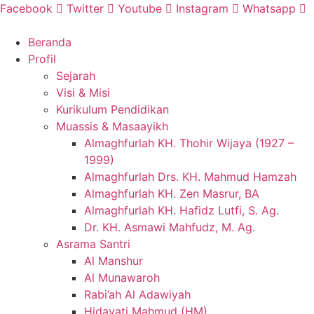
Skip
Facebook
Twitter
Youtube
Instagram
Whatsapp
to
content
Beranda
Profil
Sejarah
Visi & Misi
Kurikulum Pendidikan
Muassis & Masaayikh
Almaghfurlah KH. Thohir Wijaya (1927 –
1999)
Almaghfurlah Drs. KH. Mahmud Hamzah
Almaghfurlah KH. Zen Masrur, BA
Almaghfurlah KH. Hafidz Lutfi, S. Ag.
Dr. KH. Asmawi Mahfudz, M. Ag.
Asrama Santri
Al Manshur
Al Munawaroh
Rabi’ah Al Adawiyah
Hidayati Mahmud (HM)