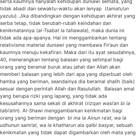
serta kaumnya hanyalah kehidupan duniawi semata, yang
tidak abadi dan sewaktu-waktu akan lenyap (
tamatu’un
yazulu
). Jika dibandingkan dengan kehidupan akhirat yang
serba tetap, tidak berubah-rubah keindahan dan
kenikmatannya (
al-Tsabat la tahawala
), maka dunia ini
tidak ada apa-apanya. Hal ini menggambarkan tentang
relativisme material duniawi yang membawa Fir’aun dan
kaumnya menuju kekafiran. Maka dari itu ayat sesudahnya,
40, menerangkan tentang balasan yang setimpal bagi
orang yang beramal buruk atau jahat dan Allah akan
memberi balasan yang lebih dari apa yang diperbuat oleh
hamba yang beriman, seandainya dia beramal shalih (baik)
sesuai dengan perintah Allah dan Rasulullah. Balasan amal
yang berupa rizki yang lapang, yang tidak ada
kesusahannya sama sekali di akhirat (
rizqan wasi’an bi la
tabi’atin
). Al-Shawi menggambarkan kenikmatan bagi
orang yang beriman dengan
bi ma la Ainun ra’at, wa la
udhunun sami’at, wa la khatharun ala qalbi basyar,
sebuah
kenikmatan yang tidak dapat digambarkan oleh mata yang