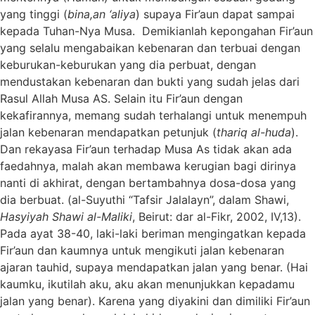
yang tinggi (
bina,an ‘aliya
) supaya Fir’aun dapat sampai
kepada Tuhan-Nya Musa. Demikianlah kepongahan Fir’aun
yang selalu mengabaikan kebenaran dan terbuai dengan
keburukan-keburukan yang dia perbuat, dengan
mendustakan kebenaran dan bukti yang sudah jelas dari
Rasul Allah Musa AS. Selain itu Fir’aun dengan
kekafirannya, memang sudah terhalangi untuk menempuh
jalan kebenaran mendapatkan petunjuk (
thariq al-huda
).
Dan rekayasa Fir’aun terhadap Musa As tidak akan ada
faedahnya, malah akan membawa kerugian bagi dirinya
nanti di akhirat, dengan bertambahnya dosa-dosa yang
dia berbuat. (al-Suyuthi “Tafsir Jalalayn”, dalam Shawi,
Hasyiyah Shawi al-Maliki
, Beirut: dar al-Fikr, 2002, IV,13).
Pada ayat 38-40, laki-laki beriman mengingatkan kepada
Fir’aun dan kaumnya untuk mengikuti jalan kebenaran
ajaran tauhid, supaya mendapatkan jalan yang benar. (Hai
kaumku, ikutilah aku, aku akan menunjukkan kepadamu
jalan yang benar). Karena yang diyakini dan dimiliki Fir’aun