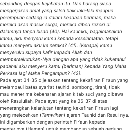
sebanding dengan kejahatan itu. Dan barang siapa
mengerjakan amal yang saleh baik laki-laki maupun
perempuan sedang ia dalam keadaan beriman, maka
mereka akan masuk surga, mereka diberi rezeki di
dalamnya tanpa hisab (40). Hai kaumku, bagaimanakah
kamu, aku menyeru kamu kepada keselamatan, tetapi
kamu menyeru aku ke neraka? (41). (Kenapa) kamu
menyeruku supaya kafir kepada Allah dan
mempersekutukan-Nya dengan apa yang tidak kuketahui
padahal aku menyeru kamu (beriman) kepada Yang Maha
Perkasa lagi Maha Pengampun? (42).
Pada ayat 34-35 dijelaskan tentang kekafiran Fir’aun yang
melampaui batas syari’at tauhid, sombong, tirani, tidak
mau menerima kebenaran ajaran kitab suci yang dibawa
oleh Rasulullah. Pada ayat yang ke 36-37 di atas
menerangkan kelanjutan tentang kekafiran Fir’aun lagi
yang melecehkan (
Tamwihan
) ajaran Tauhid dan Rasul nya.
Ini digambarkan dengan perintah Fir’aun kepada
menterinya (Haman) untuk membangun sebuah gedung