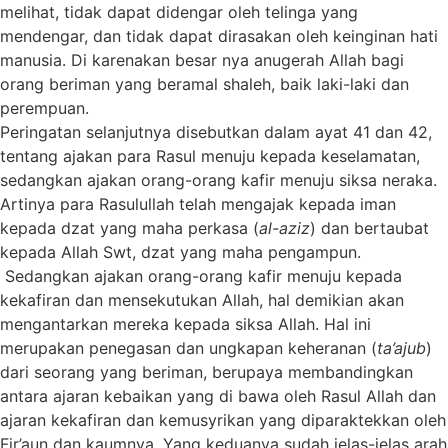
melihat, tidak dapat didengar oleh telinga yang
mendengar, dan tidak dapat dirasakan oleh keinginan hati
manusia. Di karenakan besar nya anugerah Allah bagi
orang beriman yang beramal shaleh, baik laki-laki dan
perempuan.
Peringatan selanjutnya disebutkan dalam ayat 41 dan 42,
tentang ajakan para Rasul menuju kepada keselamatan,
sedangkan ajakan orang-orang kafir menuju siksa neraka.
Artinya para Rasulullah telah mengajak kepada iman
kepada dzat yang maha perkasa (
al-aziz
) dan bertaubat
kepada Allah Swt, dzat yang maha pengampun.
Sedangkan ajakan orang-orang kafir menuju kepada
kekafiran dan mensekutukan Allah, hal demikian akan
mengantarkan mereka kepada siksa Allah. Hal ini
merupakan penegasan dan ungkapan keheranan (
ta’ajub
)
dari seorang yang beriman, berupaya membandingkan
antara ajaran kebaikan yang di bawa oleh Rasul Allah dan
ajaran kekafiran dan kemusyrikan yang diparaktekkan oleh
Fir’aun dan kaumnya. Yang keduanya sudah jelas-jelas arah