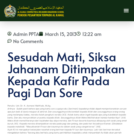
Admin PPTA
March 15, 2013
12:22 am
No Comments
Sesudah Mati, Siksa
Jahanam Ditimpakan
Kepada Kafir Pada
Pagi Dan Sore
Penulis: Ust. Dr. K. Asmawi Mahfudz, M.Ag.
Artinya: Sudah pasti bahwa apa yang kamu seru supaya aku (beriman) kepadanya tidak dapat memperkenankan seruan
apa pun baik di dunia maupun di akhirat. Dan sesungguhnya kita kembali kepada Allah dan sesungguhnya orang-orang
yang melampaui batas, mereka itulah penghuni neraka (43). Kelak kamu akan ingat kepada apa yang kukatakan kepada
kamu. Dan aku menyerahkan urusanku kepada Allah. Sesungguhnya Allah Maha Melihat akan hamba-hamba-Nya”. (44)
Maka Allah memeliharanya dari kejahatan tipu daya mereka, dan Firaun beserta kaumnya dikepung oleh azab yang amat
buruk.(45). Kepada mereka dinampakkan neraka pada pagi dan petang, dan pada hari terjadinya Kiamat. (Dikatakan
kepada malaikat): “Masukkanlah Firaun dan kaumnya ke dalam azab yang sangat keras”. (46).
Ayat 43 ini merupakan kelanjutan nasehat orang beriman kepada fir’aun dan kaumnya. Laki-laki beriman tersebut
mengatakan bahwa “barang atau berhala yang kamu perintahkan kepadaku untuk menyembah itu tidak akan pernah