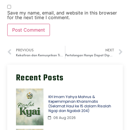
Save my name, email, and website in this browser
for the next time I comment.
PREVIOUS
NEXT
Kekafiran dan Kemusyrikan Tidak Sebanding dengan Keimanan dan Amal Shalih (Tafsir Surat Ghafir/Mukmin ayat 36-41)
Pertolongan Hanya Dapat Diperoleh dengan Keimanan (Tafsir Surat Mukmin (Ghafir) 47-52)
Recent Posts
KH Imam Yahya Mahrus &
Kepemimpinan Kharismatis
(Selamat Haul ke 15 dalam Risalah
Ngaji dan Ngabdi 204)
06 Aug 2026