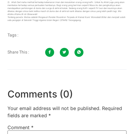
2). Allah Swt maha melihat terhadap kebenaran iman dan kesalahan orang-orang kafir. Untuk itu Allah juga yang akan
membalas terhadap semua perbuatan hambanya. Bagi orang yang beriman seperti Musa As dan pengikutnya akan
mendapatkan pertolongan di dunia dan surga di akhirat kelak. Sedang orang Kafir seperti Fir’aun dan kaumnya akan
dibalas dengan siksa baik ketika masih di dunia dan di akhirat nanti dibalas dengan siksa yang lebih pedih lagi.
Wa
Allahu A’lamu Bi Al-Shawwab
!
Tentang penulis: Beliau adalah Pengasuh Pondok Pesantren Terpadu Al Kamal Kunir Wonodadi Blitar dan menjadi salah
satu pengajar di Sekolah Tinggi Agama Islam Negeri (STAIN) Tulungagung.
Tags :
Share This :
Comments (0)
Your email address will not be published.
Required
fields are marked
*
Comment
*