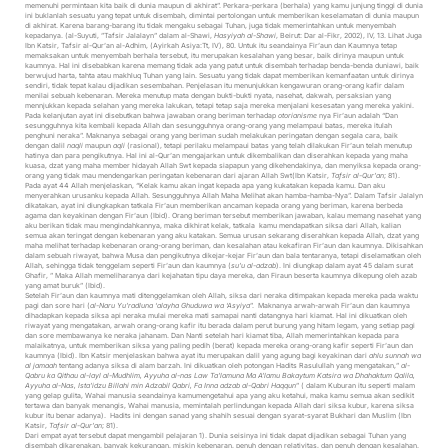
memenuhi permintaan kita baik di dunia maupun di akhirat”. Perkara-perkara (berhala) yang kamu junjung tinggi di dunia
ini buklanlah sesuatu yang tepat untuk disembah, dimintai pertolongan untuk memberikan keselamatan di dunia maupun
di akhirat. Karena barang-barang itu tidak mengaku sebagai Tuhan, juga tidak memerintahkan untuk menyembah
kepadanya. (al-Suyuti, ”Tafsir Jalalayn” dalam al-Shawi,
Hasyiyah al-Shawi
, Beirut: Dar al-Fikr, 2002), IV, 13. Lihat Juga
Ibn Katsir, Tafsir al-Qur’an al-Adhim, (Ayirkah Asiya:Tt, IV), 80. Untuk itu seandainya Fir’aun dan Kaumnya tetap
memaksakan untuk menyembah berhala tersebut, itu merupakan kesalahan yang besar, baik dirinya maupun untuk
kaumnya. Hal ini disebabkan karena memang tidak ada yang patut untuk disembah terhadap benda-benda duniawi, baik
berwujud harta, tahta atau makhluq Tuhan yang lain. Sesuatu yang tidak dapat memberikan kemanfaatan untuk dirinya
sendiri, tidak tepat kalau dijadikan sesembahan. Penjelasan itu menunjukkan kengawuran orang-orang kafir dalam
menilai sebuah kebenaran. Mereka menutup mata dengan bukti-bukti nyata, nasehat, dakwah, persaksian yang
mennjukkan kepada selahan yang mereka lakukan, tetapi tetap saja mereka menjalani kesesatan yang mereka yakini.
Pada kelanjutan ayat ini disebutkan bahwa jawaban orang beriman terhadap
otorianisme
nya Fir’aun adalah “Dan
sesungguhnya kita kembali kepada Allah dan sesungguhnya orang-orang yang melampaui batas, mereka itulah
penghuni neraka”. Maknanya sebagai orang yang beriman sudah melakukan peringatan dengan segala cara, baik
dengan dalil
naqli
maupun
aqli
(rasional), tetapi perilaku melampaui batas yang telah dilakukan Fir’aun telah menutup
hatinya dan para pengikutnya. Hal ini al-Qur’an mengajarkan untuk dikembalikan dan diserahkan kepada yang maha
kuasa, dzat yang maha member hidayah Allah Swt kepada siapapun yang dikehendakinya, dan menyiksa kepada orang-
orang yang tidak mau mendengarkan peringatan kebenaran dari ajaran Allah Swt(Ibn Katsir,
Tafsir al-Qur’an
; 81).
Pada ayat 44 Allah menjelaskan, “Kelak kamu akan ingat kepada apa yang kukatakan kepada kamu. Dan aku
menyerahkan urusanku kepada Allah. Sesungguhnya Allah Maha Melihat akan hamba-hamba-Nya”. Dalam Tafsir Jalalyn
dikatakan, ayat ini diungkapkan tatkala Fir’aun memberikan ancaman kepada orang yang beriman, karena berbeda
agama dan keyakinan dengan Fir’aun (Ibid). Orang beriman tersebut memberikan jawaban, kalau memang nasehat yang
aku berikan tidak mau mengindahkannya, maka dikhirat kelak, tatkala kamu mendapatkan siksa dari Allah, kalian
semua akan teringat dengan kebenaran yang aku katakan. Semua urusan sekarang diserahkan kepada Allah, dzat yang
maha melihat terhadap kebenaran orang-orang beriman, dan kesalahan atau kekafiran Fir’aun dan kaumnya. Dikisahkan
dalam sebuah riwayat, bahwa Musa dan pengikutnya dikejar-kejar Fir’aun dan bala tentaranya, tetapi diselamatkan oleh
Allah, sehingga tidak tenggelam seperti Fir’aun dan kaumnya (
su’u al-adzab
). Ini diungkap dalam ayat 45 dalam surat
Ghafir, ” Maka Allah memeliharanya dari kejahatan tipu daya mereka, dan Firaun beserta kaumnya dikepung oleh azab
yang amat buruk” (Ibid).
Setelah Fir’aun dan kaumnya mati ditenggelamkan oleh Allah, siksa dari neraka ditimpakan kepada mereka pada waktu
pagi dan sore hari (
al-Naru Yu’radluna ‘alayha Ghuduwa wa ‘Asyiya
”. Maknanya arwah-arwah Fir’aun dan kaumnya
dihadapkan kepada siksa api neraka mulai mereka mati samapai nanti datangnya hari kiamat. Hal ini dikuatkan oleh
riwayat yang mengatakan, arwah orang-orang kafir itu berada dalam perut burung yang hitam legam, yang setiap pagi
dan sore membawanya ke neraka jahanam. Dan Nanti setelah hari kiamat tiba, Allah memerintahkan kepada para
malaikatnya, untuk memberikan siksa yang paling pedih (berat) kepada mereka orang-orang kafir seperti Fir’aun dan
kaumnya (Ibid). Ibn Katsir menjelaskan bahwa ayat itu merupakan dalil yang agung bagi keyakinan dari
ahlu sunnah wa
al jamaah
tentang adanya siksa di alam barzah. Ini dikuatkan oleh potongan Hadits Rasulullah yang mengatakan,”
al-
Qabru ka Qithau al-layl al-Mudhlim, Ayyuha al-nas Law Ta’lamuna Ma A’lamu Bakaytum Katsira wa Dhahaktum Qalila,
Ayyuha al-Nas, Ista’idzu Billahi min Adzabil Qabri, Fa Inna adzab al-Qabri Haqqun
” ( dalam Kuburan itu seperti malam
yang gelap gulita, Wahai manusia seandainya kamumengetahui apa yang aku ketahui, maka kamu semua akan sedikit
tertawa dan banyak menangis, Wahai manusia, memintalah perlindungan kepada Allah dari siksa kubur, karena siksa
kubur itu benar adanya). Hadits ini dengan sanad yang shahih sesuai dengan syarat-syarat Bukhari dan Muslim (Ibn
Katsir,
Tafsir al-Qur’an
; 81).
Dari empat ayat tersebut dapat mengambil pelajaran 1). Dunia seisinya ini tidak dapat dijadikan sebagai Tuhan yang
disembah dikarenakan, banyak kekurangan, miskin kebenaran, penuh dengan relativitas, dan penuh dengan kesalahan.