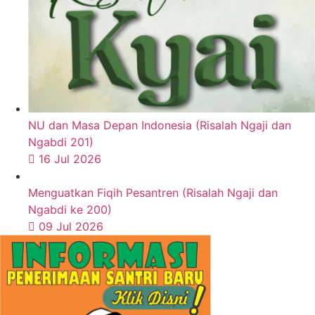
NU dan Masa Depan Indonesia (Risalah Ngaji dan
Ngabdi 201)
16 Jul 2026
Menguatkan Fiqih Pesantren (Risalah Ngaji dan
Ngabdi ke 200)
09 Jul 2026