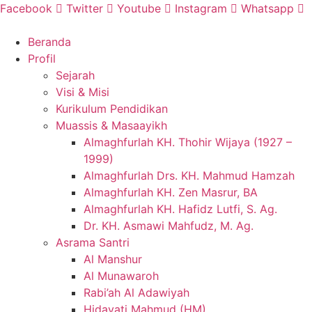
Skip
Facebook
Twitter
Youtube
Instagram
Whatsapp
to
content
Beranda
Profil
Sejarah
Visi & Misi
Kurikulum Pendidikan
Muassis & Masaayikh
Almaghfurlah KH. Thohir Wijaya (1927 –
1999)
Almaghfurlah Drs. KH. Mahmud Hamzah
Almaghfurlah KH. Zen Masrur, BA
Almaghfurlah KH. Hafidz Lutfi, S. Ag.
Dr. KH. Asmawi Mahfudz, M. Ag.
Asrama Santri
Al Manshur
Al Munawaroh
Rabi’ah Al Adawiyah
Hidayati Mahmud (HM)