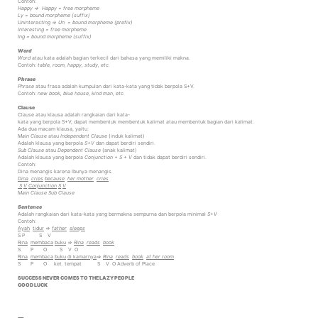
Contoh:
Happy
=>
Happy
= free morpheme
Ly
= bound morpheme (suffix)
Uninteresting =>
Un
= bound morpheme (prefix)
Interesting
= free morpheme
Ing
= bound morpheme (suffix)
Word
Word
atau kata adalah bagian terkecil dari bahasa yang memiliki makna.
Contoh:
table, room, happy, study, etc.
Phrase
Phrase
atau frasa adalah kumpulan dari kata-kata yang tidak berpola S+V.
Contoh:
new book, blue house, kind man, etc.
Clause
Clause atau klausa adalah rangkaian dari kata-
kata yang berpola S+V, dapat membentuk membentuk kalimat atau membentuk bagian dari kalimat.
Ada dua macam klausa, yaitu:
Main Clause
atau
Independent Clause
(induk kalimat)
Adalah klausa yang berpola
S+V
dan dapat berdiri sendiri.
Sub Clause
atau
Dependent Clause
(anak kalimat)
Adalah klausa yang berpola
Conjunction + S + V
dan tidak dapat berdiri sendiri.
Contoh:
Dina menangis karena Ibunya menangis.
Dina
cries
because
her mother
cries
S
V
Conjunction
S
V
Main Clause
Sub Clause
Sentence
Adalah rangkaian dari kata-kata yang bermakna sempurna dan berpola minimal
S+V
Contoh:
Ayah
tidur
=>
father
sleeps
S P S V
Rina
membaca
buku
=>
Rina
reads
book
S P O S V O
Rina
membaca
buku
di kamarnya
=>
Rina
reads
book
at her room
S P O ket. tempat S V O Adverb of Place
SUCCESS NEVER COMES TO THE LAZY PEOPLE
GOOD LUCK