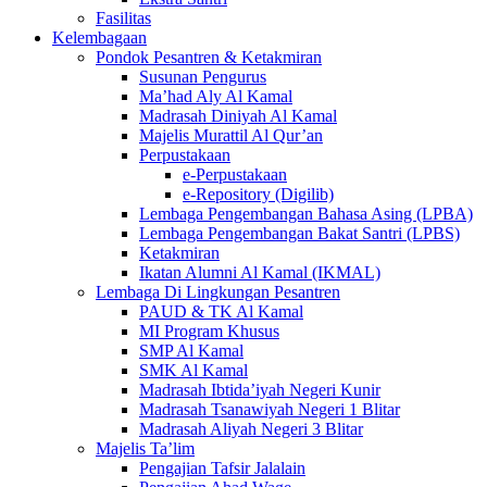
Fasilitas
Kelembagaan
Pondok Pesantren & Ketakmiran
Susunan Pengurus
Ma’had Aly Al Kamal
Madrasah Diniyah Al Kamal
Majelis Murattil Al Qur’an
Perpustakaan
e-Perpustakaan
e-Repository (Digilib)
Lembaga Pengembangan Bahasa Asing (LPBA)
Lembaga Pengembangan Bakat Santri (LPBS)
Ketakmiran
Ikatan Alumni Al Kamal (IKMAL)
Lembaga Di Lingkungan Pesantren
PAUD & TK Al Kamal
MI Program Khusus
SMP Al Kamal
SMK Al Kamal
Madrasah Ibtida’iyah Negeri Kunir
Madrasah Tsanawiyah Negeri 1 Blitar
Madrasah Aliyah Negeri 3 Blitar
Majelis Ta’lim
Pengajian Tafsir Jalalain