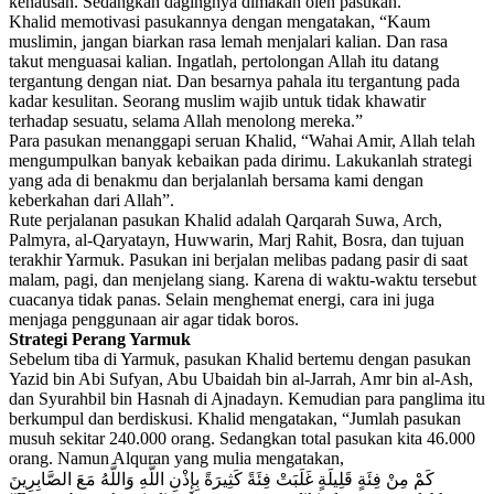
kehausan. Sedangkan dagingnya dimakan oleh pasukan.
Khalid memotivasi pasukannya dengan mengatakan, “Kaum
muslimin, jangan biarkan rasa lemah menjalari kalian. Dan rasa
takut menguasai kalian. Ingatlah, pertolongan Allah itu datang
tergantung dengan niat. Dan besarnya pahala itu tergantung pada
kadar kesulitan. Seorang muslim wajib untuk tidak khawatir
terhadap sesuatu, selama Allah menolong mereka.”
Para pasukan menanggapi seruan Khalid, “Wahai Amir, Allah telah
mengumpulkan banyak kebaikan pada dirimu. Lakukanlah strategi
yang ada di benakmu dan berjalanlah bersama kami dengan
keberkahan dari Allah”.
Rute perjalanan pasukan Khalid adalah Qarqarah Suwa, Arch,
Palmyra, al-Qaryatayn, Huwwarin, Marj Rahit, Bosra, dan tujuan
terakhir Yarmuk. Pasukan ini berjalan melibas padang pasir di saat
malam, pagi, dan menjelang siang. Karena di waktu-waktu tersebut
cuacanya tidak panas. Selain menghemat energi, cara ini juga
menjaga penggunaan air agar tidak boros.
Strategi Perang Yarmuk
Sebelum tiba di Yarmuk, pasukan Khalid bertemu dengan pasukan
Yazid bin Abi Sufyan, Abu Ubaidah bin al-Jarrah, Amr bin al-Ash,
dan Syurahbil bin Hasnah di Ajnadayn. Kemudian para panglima itu
berkumpul dan berdiskusi. Khalid mengatakan, “Jumlah pasukan
musuh sekitar 240.000 orang. Sedangkan total pasukan kita 46.000
orang. Namun Alquran yang mulia mengatakan,
كَمْ مِنْ فِئَةٍ قَلِيلَةٍ غَلَبَتْ فِئَةً كَثِيرَةً بِإِذْنِ اللَّهِ وَاللَّهُ مَعَ الصَّابِرِينَ