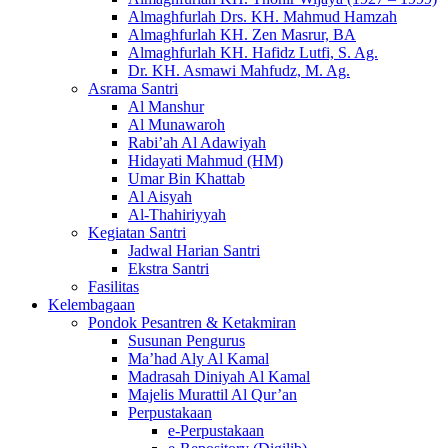
Almaghfurlah Drs. KH. Mahmud Hamzah
Almaghfurlah KH. Zen Masrur, BA
Almaghfurlah KH. Hafidz Lutfi, S. Ag.
Dr. KH. Asmawi Mahfudz, M. Ag.
Asrama Santri
Al Manshur
Al Munawaroh
Rabi’ah Al Adawiyah
Hidayati Mahmud (HM)
Umar Bin Khattab
Al Aisyah
Al-Thahiriyyah
Kegiatan Santri
Jadwal Harian Santri
Ekstra Santri
Fasilitas
Kelembagaan
Pondok Pesantren & Ketakmiran
Susunan Pengurus
Ma’had Aly Al Kamal
Madrasah Diniyah Al Kamal
Majelis Murattil Al Qur’an
Perpustakaan
e-Perpustakaan