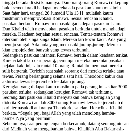
hingga berada di sisi kanannya. Dan orang-orang Romawi dikepung
bukit sementara di hadapan mereka ada pasukan kaum muslimin.
Saat fajar hari, tanggal 28 Jumadil Ula 13 H, mulailah kaum
muslmimin memprovokasi Romawi. Sesuai rencana Khalid,
pasukan berkuda Romawi memasuki garis depan pasukan Islam.
Dan Khalid telah menyiapkan pasukan berkuda untuk menghadapi
mereka. Keadaan berjalan sesuai rencana. Tentar-tentara Romawi
diterkam oleh singa-singa Islam. Mereka lari kocar-kacir. Ada yang
menuju sungai. Ada pula yang memasuki jurang-jurang. Mereka
kian terpojok dan banyak yang tewas terbunuh.
Sedangkan pasukan infanteri Romawi berada dalam keadaan terikat.
Karena takut lari dari perang, pemimpin mereka merantai pasukan
pejalan kaki ini, satu rantai 10 orang. Rantai itu membuat mereka
sulit bergerak. Terlebih saat salah seorang dari mereka terluka atau
tewas. Perang berlangsung selama satu hari. Theodoric kabur dan
akhirnya tewas terjerembab ke dalam jurang.
Kerugian yang didapat kaum muslimin pada perang ini sekitar 3000
pasukan terluka, sedangkan kerugian Romawi tak terhitung.
Seorang dari pasukan Khalid menyatakan bahwa kerugian yang
diderita Romawi adalah 8000 orang Romawi tewas terjerembab di
parit termasuk di antaranya Theodoric, saudara Heraclius. Khalid
berkata, “Segala puji bagi Allah yang telah menolong hamba-
hamba-Nya yang beriman”.
Sebelumnya, saat perang tengah berkecamuk, datang seorang utusan
dari Madinah yang mengabarkan bahwa Khalifah Abu Bakar ash-