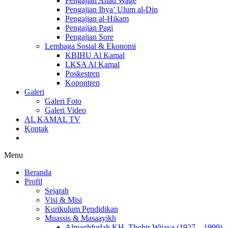
Pengajian Ahad Wage
Pengajian Ihya’ Ulum al-Din
Pengajian al-Hikam
Pengajian Pagi
Pengajian Sore
Lembaga Sosial & Ekonomi
KBIHU Al Kamal
LKSA Al Kamal
Poskestren
Kopontren
Galeri
Galeri Foto
Galeri Video
AL KAMAL TV
Kontak
Menu
Beranda
Profil
Sejarah
Visi & Misi
Kurikulum Pendidikan
Muassis & Masaayikh
Almaghfurlah KH. Thohir Wijaya (1927 – 1999)