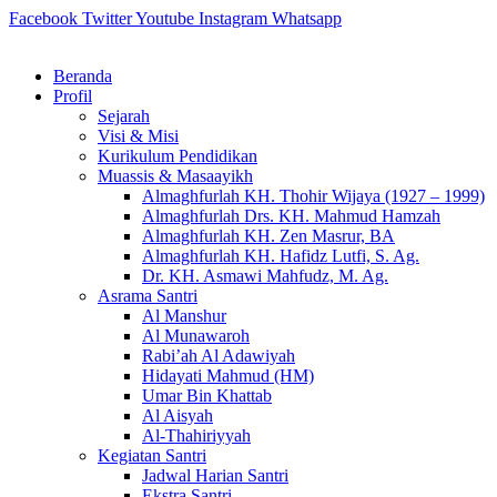
Skip
Facebook
Twitter
Youtube
Instagram
Whatsapp
to
content
Beranda
Profil
Sejarah
Visi & Misi
Kurikulum Pendidikan
Muassis & Masaayikh
Almaghfurlah KH. Thohir Wijaya (1927 – 1999)
Almaghfurlah Drs. KH. Mahmud Hamzah
Almaghfurlah KH. Zen Masrur, BA
Almaghfurlah KH. Hafidz Lutfi, S. Ag.
Dr. KH. Asmawi Mahfudz, M. Ag.
Asrama Santri
Al Manshur
Al Munawaroh
Rabi’ah Al Adawiyah
Hidayati Mahmud (HM)
Umar Bin Khattab
Al Aisyah
Al-Thahiriyyah
Kegiatan Santri
Jadwal Harian Santri
Ekstra Santri