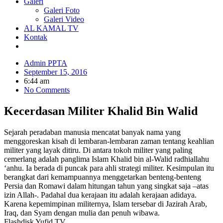
Galeri
Galeri Foto
Galeri Video
AL KAMAL TV
Kontak
Admin PPTA
September 15, 2016
6:44 am
No Comments
Kecerdasan Militer Khalid Bin Walid
Sejarah peradaban manusia mencatat banyak nama yang
menggoreskan kisah di lembaran-lembaran zaman tentang keahlian
militer yang layak ditiru. Di antara tokoh militer yang paling
cemerlang adalah panglima Islam Khalid bin al-Walid radhiallahu
‘anhu. Ia berada di puncak para ahli strategi militer. Kesimpulan itu
berangkat dari kemampuannya menggetarkan benteng-benteng
Persia dan Romawi dalam hitungan tahun yang singkat saja –atas
izin Allah-. Padahal dua kerajaan itu adalah kerajaan adidaya.
Karena kepemimpinan militernya, Islam tersebar di Jazirah Arab,
Iraq, dan Syam dengan mulia dan penuh wibawa.
Flashdisk Yufid.TV