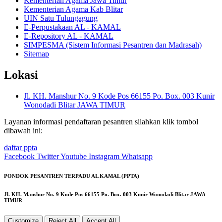
Kementerian Agama Jawa Timur
Kementerian Agama Kab Blitar
UIN Satu Tulungagung
E-Perpustakaan AL - KAMAL
E-Repository AL - KAMAL
SIMPESMA (Sistem Informasi Pesantren dan Madrasah)
Sitemap
Lokasi
Jl. KH. Manshur No. 9 Kode Pos 66155 Po. Box. 003 Kunir
Wonodadi Blitar JAWA TIMUR
Layanan informasi pendaftaran pesantren silahkan klik tombol
dibawah ini:
daftar ppta
Facebook
Twitter
Youtube
Instagram
Whatsapp
PONDOK PESANTREN TERPADU AL KAMAL (PPTA)
Jl. KH. Manshur No. 9 Kode Pos 66155 Po. Box. 003 Kunir Wonodadi Blitar JAWA
TIMUR
Customize
Reject All
Accept All