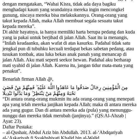
dengan mengatakan, “Wahai Kisra, tidak ada daya bagiku
menghadapi kaum yang seandainya mereka ingin mencongkel
gunung, niscaya mereka bisa melakukannya. Orang-orang yang
takut kepada Allah, maka Allah membuat segala sesuatu takut
kepada mereka”.
Di akhir hayatnya, ia hanya memiliki harta berupa pedang dan kuda
yang ia pakai untuk berjihad di jalan Allah. Saat itu ia menangis,
“Inilah keadaanku, akan wafat di atas kasurku. Padahal tidak satu
jengkal pun di tubuhku kecuali terdapat bekas sabetan pedang, atau
tusukan tombak, atau luka bekas anak panah yang menancap di
jalan Allah. Aku mati seperti seekor hewan. Padahal aku berharap
mati syahid di jalan Allah. Karena itu, jangan tidur mata-mata yang
penakut”.
Benarlah firman Allah ﷻ,
مِنَ الْمُؤْمِنِينَ رِجَالٌ صَدَقُوا مَا عَاهَدُوا اللَّهَ عَلَيْهِ ۖ فَمِنْهُمْ مَنْ قَضَىٰ
نَحْبَهُ وَمِنْهُمْ مَنْ يَنْتَظِرُ ۖ وَمَا بَدَّلُوا تَبْدِيلًا
“Di antara orang-orang mukmin itu ada orang-orang yang menepati
apa yang telah mereka janjikan kepada Allah; maka di antara mereka
ada yang gugur. Dan di antara mereka ada (pula) yang menunggu-
nunggu dan mereka tidak merubah (janjinya).” (QS:Al-Ahzab |
Ayat: 23).
Daftar Pustaka:
– al-Qushair, Abdul Aziz bin Abdullah. 2013. al-‘Abdqariyah
al-‘Askariyah fi Syakhshiyati Khalid bin al-Walid.