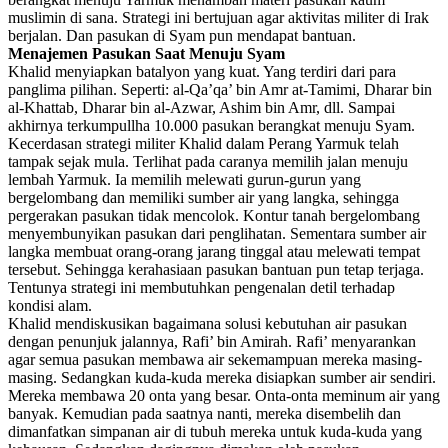
muslimin di sana. Strategi ini bertujuan agar aktivitas militer di Irak
berjalan. Dan pasukan di Syam pun mendapat bantuan.
Menajemen Pasukan Saat Menuju Syam
Khalid menyiapkan batalyon yang kuat. Yang terdiri dari para
panglima pilihan. Seperti: al-Qa’qa’ bin Amr at-Tamimi, Dharar bin
al-Khattab, Dharar bin al-Azwar, Ashim bin Amr, dll. Sampai
akhirnya terkumpullha 10.000 pasukan berangkat menuju Syam.
Kecerdasan strategi militer Khalid dalam Perang Yarmuk telah
tampak sejak mula. Terlihat pada caranya memilih jalan menuju
lembah Yarmuk. Ia memilih melewati gurun-gurun yang
bergelombang dan memiliki sumber air yang langka, sehingga
pergerakan pasukan tidak mencolok. Kontur tanah bergelombang
menyembunyikan pasukan dari penglihatan. Sementara sumber air
langka membuat orang-orang jarang tinggal atau melewati tempat
tersebut. Sehingga kerahasiaan pasukan bantuan pun tetap terjaga.
Tentunya strategi ini membutuhkan pengenalan detil terhadap
kondisi alam.
Khalid mendiskusikan bagaimana solusi kebutuhan air pasukan
dengan penunjuk jalannya, Rafi’ bin Amirah. Rafi’ menyarankan
agar semua pasukan membawa air sekemampuan mereka masing-
masing. Sedangkan kuda-kuda mereka disiapkan sumber air sendiri.
Mereka membawa 20 onta yang besar. Onta-onta meminum air yang
banyak. Kemudian pada saatnya nanti, mereka disembelih dan
dimanfatkan simpanan air di tubuh mereka untuk kuda-kuda yang