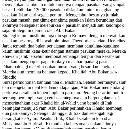
menyiapkan sambutan untuk tamunya dengan pasukan yang sangat
besar. Lebih dari 120.000 pasukan disiapkan untuk menghadang
pasukan Islam dari segala penjuru. Mengetahui besarnya jumlah
pasukan musuh, panglima-panglima pasukan Islam berunding dan
akhirnya bersepakat meleburkan 4 pasukan menjadi satu kelompok
saja. Strategi ini diamini oleh Abu Bakar.
Strategi kaum muslimin juga direspon Romawi dengan menyatukan
pasukan besarnya di bawah pimpinan Theodoric, saudara Heraclius.
Jarak tempuh dua bulan perjalanan membuat panglima-panglima
kaum muslimin ketar-ketir dengan stamina pasukan mereka. Mereka
khawatir jarak tersebut membuat semangat tempur dan kesabaran
pasukan menguap terpapar teriknya matahari padang pasir.
Ditambah lagi materi pasukan musuh yang besar dan lengkap.
Mereka pun meminta bantuan kepada Khalifah Abu Bakar ash-
Shiddiq.
Surat permohonan bantuan tiba di Madinah. Setelah bermusyawarah
dan mengetahui detil keadaan di lapangan, Abu Bakar memandang
perlunya peralihan kepemimpinan pasukan. Perang besar ini butuh
seorang pemimpin yang cerdas strateginya dan berpengalaman. Ia
memerintahkan agar Khalid bin al-Walid yang berada di Irak
berangkat menuju Syam. Abu Bakar perintahkan Khalid membagi
dua pasukannya. Setengah ditinggal di Irak dan setengah lagi
berangkat ke Syam. Pasukan Irak, Khalid serahkan kepad al-
Mutsanna bin Haritsah. Kemudian ia bersama pasukan lainnya
berangkat menuju Yarmuk menambah materi pasukan kaum