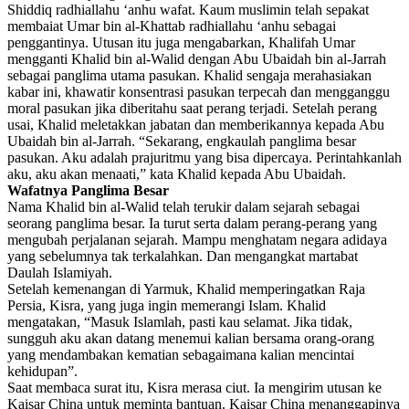
Shiddiq radhiallahu ‘anhu wafat. Kaum muslimin telah sepakat
membaiat Umar bin al-Khattab radhiallahu ‘anhu sebagai
penggantinya. Utusan itu juga mengabarkan, Khalifah Umar
mengganti Khalid bin al-Walid dengan Abu Ubaidah bin al-Jarrah
sebagai panglima utama pasukan. Khalid sengaja merahasiakan
kabar ini, khawatir konsentrasi pasukan terpecah dan mengganggu
moral pasukan jika diberitahu saat perang terjadi. Setelah perang
usai, Khalid meletakkan jabatan dan memberikannya kepada Abu
Ubaidah bin al-Jarrah. “Sekarang, engkaulah panglima besar
pasukan. Aku adalah prajuritmu yang bisa dipercaya. Perintahkanlah
aku, aku akan menaati,” kata Khalid kepada Abu Ubaidah.
Wafatnya Panglima Besar
Nama Khalid bin al-Walid telah terukir dalam sejarah sebagai
seorang panglima besar. Ia turut serta dalam perang-perang yang
mengubah perjalanan sejarah. Mampu menghatam negara adidaya
yang sebelumnya tak terkalahkan. Dan mengangkat martabat
Daulah Islamiyah.
Setelah kemenangan di Yarmuk, Khalid memperingatkan Raja
Persia, Kisra, yang juga ingin memerangi Islam. Khalid
mengatakan, “Masuk Islamlah, pasti kau selamat. Jika tidak,
sungguh aku akan datang menemui kalian bersama orang-orang
yang mendambakan kematian sebagaimana kalian mencintai
kehidupan”.
Saat membaca surat itu, Kisra merasa ciut. Ia mengirim utusan ke
Kaisar China untuk meminta bantuan. Kaisar China menanggapinya