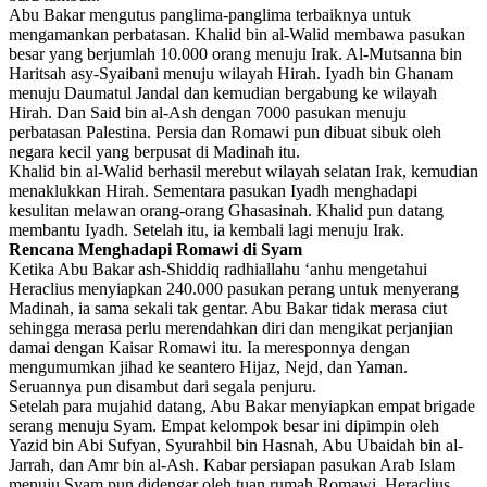
Abu Bakar mengutus panglima-panglima terbaiknya untuk
mengamankan perbatasan. Khalid bin al-Walid membawa pasukan
besar yang berjumlah 10.000 orang menuju Irak. Al-Mutsanna bin
Haritsah asy-Syaibani menuju wilayah Hirah. Iyadh bin Ghanam
menuju Daumatul Jandal dan kemudian bergabung ke wilayah
Hirah. Dan Said bin al-Ash dengan 7000 pasukan menuju
perbatasan Palestina. Persia dan Romawi pun dibuat sibuk oleh
negara kecil yang berpusat di Madinah itu.
Khalid bin al-Walid berhasil merebut wilayah selatan Irak, kemudian
menaklukkan Hirah. Sementara pasukan Iyadh menghadapi
kesulitan melawan orang-orang Ghasasinah. Khalid pun datang
membantu Iyadh. Setelah itu, ia kembali lagi menuju Irak.
Rencana Menghadapi Romawi di Syam
Ketika Abu Bakar ash-Shiddiq radhiallahu ‘anhu mengetahui
Heraclius menyiapkan 240.000 pasukan perang untuk menyerang
Madinah, ia sama sekali tak gentar. Abu Bakar tidak merasa ciut
sehingga merasa perlu merendahkan diri dan mengikat perjanjian
damai dengan Kaisar Romawi itu. Ia meresponnya dengan
mengumumkan jihad ke seantero Hijaz, Nejd, dan Yaman.
Seruannya pun disambut dari segala penjuru.
Setelah para mujahid datang, Abu Bakar menyiapkan empat brigade
serang menuju Syam. Empat kelompok besar ini dipimpin oleh
Yazid bin Abi Sufyan, Syurahbil bin Hasnah, Abu Ubaidah bin al-
Jarrah, dan Amr bin al-Ash. Kabar persiapan pasukan Arab Islam
menuju Syam pun didengar oleh tuan rumah Romawi. Heraclius