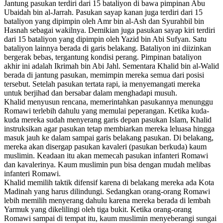
Jantung pasukan terdiri dari 15 bataliyon di bawa pimpinan Abu
Ubaidah bin al-Jarrah. Pasukan sayap kanan juga terdiri dari 15
bataliyon yang dipimpin oleh Amr bin al-Ash dan Syurahbil bin
Hasnah sebagai wakilnya. Demikian juga pasukan sayap kiri terdiri
dari 15 bataliyon yang dipimpin oleh Yazid bin Abi Sufyan. Satu
bataliyon lainnya berada di garis belakang. Bataliyon ini diizinkan
bergerak bebas, tergantung kondisi perang. Pimpinan bataliyon
akhir ini adalah Ikrimah bin Abi Jahl. Sementara Khalid bin al-Walid
berada di jantung pasukan, memimpin mereka semua dari posisi
tersebut. Setelah pasukan tertata rapi, ia menyemangati mereka
untuk berjihad dan bersabar dalam menghadapi musuh.
Khalid menyusun rencana, memerintahkan pasukannya menunggu
Romawi terlebih dahulu yang memulai peperangan. Ketika kuda-
kuda mereka sudah menyerang garis depan pasukan Islam, Khalid
instruksikan agar pasukan tetap membiarkan mereka leluasa hingga
masuk jauh ke dalam sampai garis belakang pasukan. Di belakang,
mereka akan disergap pasukan kavaleri (pasukan berkuda) kaum
muslimin. Keadaan itu akan memecah pasukan infanteri Romawi
dan kavalerinya. Kaum muslimin pun bisa dengan mudah melibas
infanteri Romawi.
Khalid memilih taktik difensif karena di belakang mereka ada Kota
Madinah yang harus dilindungi. Sedangkan orang-orang Romawi
lebih memilih menyerang dahulu karena mereka berada di lembah
Yarmuk yang dikelilingi oleh tiga bukit. Ketika orang-orang
Romawi sampai di tempat itu, kaum muslimin menyeberangi sungai