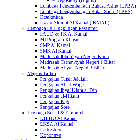
e-Repository (Digilib)
Lembaga Pengembangan Bahasa Asing (LPBA)
Lembaga Pengembangan Bakat Santri (LPBS)
Ketakmiran
Ikatan Alumni Al Kamal (IKMAL)
Lembaga Di Lingkungan Pesantren
PAUD & TK Al Kamal
MI Program Khusus
SMP Al Kamal
SMK Al Kamal
Madrasah Ibtida’iyah Negeri Kunir
Madrasah Tsanawiyah Negeri 1 Blitar
Madrasah Aliyah Negeri 3 Blitar
Majelis Ta’lim
Pengajian Tafsir Jalalain
Pengajian Ahad Wage
Pengajian Ihya’ Ulum al-Din
Pengajian al-Hikam
Pengajian Pagi
Pengajian Sore
Lembaga Sosial & Ekonomi
KBIHU Al Kamal
LKSA Al Kamal
Poskestren
Kopontren