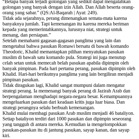
“Betapa banyak terjadi golongan yang sedikit dapat mengalahkan
golongan yang banyak dengan izin Allah. Dan Allah beserta orang-
orang yang sabar.” (QS:Al-Baqarah | Ayat: 249).
Tidak ada sejarahnya, perang dimenangkan semata-mata karena
banyaknya jumlah. Tapi kemenangan itu karena mereka beriman
kepada yang memerintahkannya, lurusnya niat, strategi untuk
menang, dan persiapan.”
Setelah memahami gagasan-gagasan panglima yang lain dan
mengetahui bahwa pasukan Romawi bersatu di bawah komando
Theodoric, Khalid memantapkan pilihan menyatukan pasukan
muslim di bawah satu komando pula. Strategi ini juga menutup
celah setan untuk memecah belah pasukan apabila dipimpin oleh
banyak pimpinan. Pada hari pertama perang, pasukan dipimpin oleh
Khalid. Hari-hari berikutnya panglima yang lain bergiliran menjadi
pimpinan pasukan.
Tidak diragukan lagi, Khalid sangat mumpuni dalam mengatur
strategi perang. Ia memenangi banyak perang di Jazirah Arab dan
berpengalaman menghadapi negara-negara besar. Kemampuannya
mengeluarkan pasukan dari keadaan kritis juga luar biasa. Dan
strategi perangnya selalu berbuah kemenangan.
Khalid mulai membagi pasukan Arab muslim menjadi 46 bataliyon.
Setiap bataliyon terdiri dari 1000 pasukan dan dipimpin seseorang
yang tangguh di antara mereka. Kemudian ia mengelompokkan
pasukan-pasukan itu di jantung pasukan, sayap kanan, dan sayap
kiri.