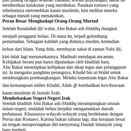
memberikan ketakutan yang membekas. Pasukan romawi yang
sebelumnya meremehkan kaum muslimin, kini melihat mereka
sebagai musuh yang menakutkan.
Peran Besar Menghadapi Orang-Orang Murtad
Setelah Rasulullah ﷺ wafat, Abu Bakar ash-Shiddiq diangkat
menjadi pengganti beliau. Di masa itu, terjadi gelombang
pemurtadan. Sebagian kabilah yang dulunya muslim, kemudian
keluar dari Islam. Yang dulu, membayar zakat di zaman Nabi ﷺ,
kini tidak lagi menunaikannya. Madinah mendapat ancaman.
Kebijakan berani pun harus diputuskan oleh khalifah baru.
Abu Bakar menetapkan kebijakan dan sikap tegas atas pelanggaran
ini. Ia mengutus panglima perangnya, Khalid bin al-Walid untuk
membungkam pembangkangan. Melalui keputusan tegas Abu Bakar
dan kemampuan militer Khalid, Allah ﷻ kembalikan kewibawaan
kaum muslimin di Jazirah Arab.
Membebaskan Negeri-Negeri Irak
Setelah khalifah Abu Bakar ash-Shiddiq merampungkan urusan
dalam negeri, mulailah beliau berpikir mengamankan daerah
perbatasan. Khususnya wilayah-wilayah yang berdekatan dengan
Persia dan Romawi. Karena bukan rahasia lagi, dua kerajaan besar
ini tengah mempersiapkan diri menyerang Daulah Islamyah yang
baru tumbuh.