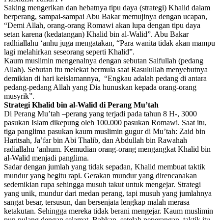
Saking mengerikan dan hebatnya tipu daya (strategi) Khalid dalam
berperang, sampai-sampai Abu Bakar memujinya dengan ucapan,
“Demi Allah, orang-orang Romawi akan lupa dengan tipu daya
setan karena (kedatangan) Khalid bin al-Walid”. Abu Bakar
radhiallahu ‘anhu juga mengatakan, “Para wanita tidak akan mampu
lagi melahirkan seseorang seperti Khalid”.
Kaum muslimin mengenalnya dengan sebutan Saifullah (pedang
Allah). Sebutan itu melekat bermula saat Rasulullah menyebutnya
demikian di hari keislamannya, “Engkau adalah pedang di antara
pedang-pedang Allah yang Dia hunuskan kepada orang-orang
musyrik”.
Strategi Khalid bin al-Walid di Perang Mu’tah
Di Perang Mu’tah –perang yang terjadi pada tahun 8 H-, 3000
pasukan Islam dikepung oleh 100.000 pasukan Romawi. Saat itu,
tiga panglima pasukan kaum muslimin gugur di Mu’tah: Zaid bin
Haritsah, Ja’far bin Abi Thalib, dan Abdullah bin Rawahah
radiallahu ‘anhum. Kemudian orang-orang mengangkat Khalid bin
al-Walid menjadi panglima.
Sadar dengan jumlah yang tidak sepadan, Khalid membuat taktik
mundur yang begitu rapi. Gerakan mundur yang direncanakan
sedemikian rupa sehingga musuh takut untuk mengejar. Strategi
yang unik, mundur dari medan perang, tapi musuh yang jumlahnya
sangat besar, tersusun, dan bersenjata lengkap malah merasa
ketakutan. Sehingga mereka tidak berani mengejar. Kaum muslimin
pun pulang dengan selamat. Bahkan, setelah peperangan, taktik itu