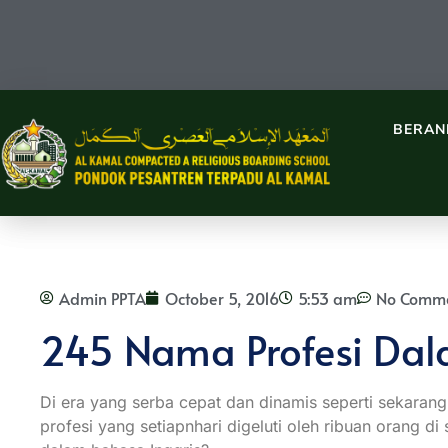
BERAN
Admin PPTA
October 5, 2016
5:53 am
No Comm
245 Nama Profesi Dal
Di era yang serba cepat dan dinamis seperti sekaran
profesi yang setiapnhari digeluti oleh ribuan orang 