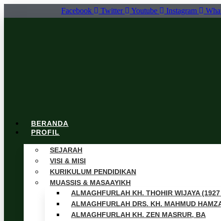
Skip
Facebook
Twitter
Youtube
Instagram
Wha
to
content
BERANDA
PROFIL
SEJARAH
VISI & MISI
KURIKULUM PENDIDIKAN
MUASSIS & MASAAYIKH
ALMAGHFURLAH KH. THOHIR WIJAYA (1927 
ALMAGHFURLAH DRS. KH. MAHMUD HAMZ
ALMAGHFURLAH KH. ZEN MASRUR, BA