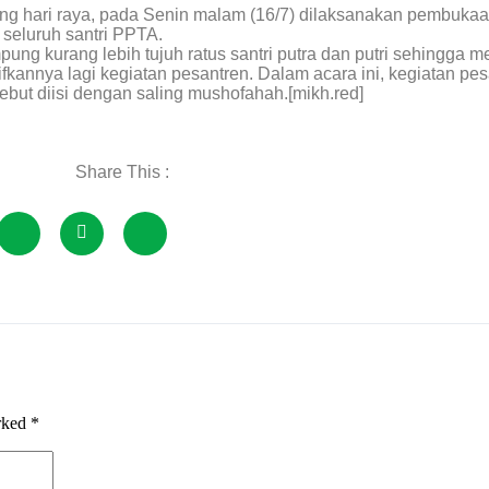
ang hari raya, pada Senin malam (16/7) dilaksanakan pembukaan
 seluruh santri PPTA.
pung kurang lebih tujuh ratus santri putra dan putri sehingga 
fkannya lagi kegiatan pesantren. Dalam acara ini, kegiatan p
sebut diisi dengan saling mushofahah.[mikh.red]
Share This :
arked
*