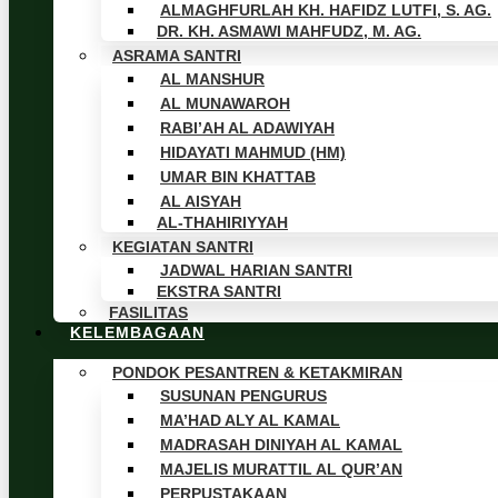
ALMAGHFURLAH KH. HAFIDZ LUTFI, S. AG.
DR. KH. ASMAWI MAHFUDZ, M. AG.
ASRAMA SANTRI
AL MANSHUR
AL MUNAWAROH
RABI’AH AL ADAWIYAH
HIDAYATI MAHMUD (HM)
UMAR BIN KHATTAB
AL AISYAH
AL-THAHIRIYYAH
KEGIATAN SANTRI
JADWAL HARIAN SANTRI
EKSTRA SANTRI
FASILITAS
KELEMBAGAAN
PONDOK PESANTREN & KETAKMIRAN
SUSUNAN PENGURUS
MA’HAD ALY AL KAMAL
MADRASAH DINIYAH AL KAMAL
MAJELIS MURATTIL AL QUR’AN
PERPUSTAKAAN