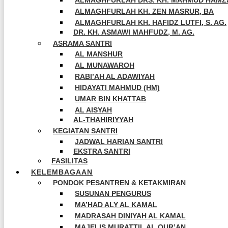
ALMAGHFURLAH DRS. KH. MAHMUD HAMZ
ALMAGHFURLAH KH. ZEN MASRUR, BA
ALMAGHFURLAH KH. HAFIDZ LUTFI, S. AG.
DR. KH. ASMAWI MAHFUDZ, M. AG.
ASRAMA SANTRI
AL MANSHUR
AL MUNAWAROH
RABI’AH AL ADAWIYAH
HIDAYATI MAHMUD (HM)
UMAR BIN KHATTAB
AL AISYAH
AL-THAHIRIYYAH
KEGIATAN SANTRI
JADWAL HARIAN SANTRI
EKSTRA SANTRI
FASILITAS
KELEMBAGAAN
PONDOK PESANTREN & KETAKMIRAN
SUSUNAN PENGURUS
MA’HAD ALY AL KAMAL
MADRASAH DINIYAH AL KAMAL
MAJELIS MURATTIL AL QUR’AN