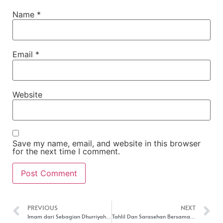
Name
*
Email
*
Website
Save my name, email, and website in this browser
for the next time I comment.
PREVIOUS
NEXT
Imam dari Sebagian Dhurriyah Nabi Ibrahim Edisi Ngaji dan Ngabdi 130 dari Majlis Tafsir Jalalain Malam Sabtu
Tahlil Dan Sarasehan Bersama Alumni Jadi Pembuka Rangkaian Agenda Haul