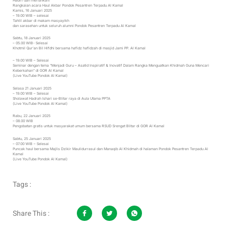
Hadiri dan meriahkan!
Rangkaian acara Haul Akbar Pondok Pesantren Terpadu Al Kamal
Kamis, 16 Januari 2025
– 19.00 WIB – selesai
Tahlil akbar di makam masyayikh
dan sarasehan untuk seluruh alumni Pondok Pesantren Terpadu Al Kamal
Sabtu, 18 Januari 2025
– 05.00 WIB- Selesai
Khotmil Qur’an Bil Hifdhi bersama hafidz hafidzah di masjid Jami PP. Al Kamal
– 19.00 WIB – Selesai
Seminar dengan tema “Menjadi Guru – Asatid Inspiratif & Inovatif Dalam Rangka Menguatkan Khidmah Guna Mencari
Keberkahan” di GOR Al Kamal
(Live YouTube Pondok Al Kamal)
Selasa 21 Januari 2025
– 19.00 WIB – Selesai
Sholawat Hadrah Ishari se-Blitar raya di Aula Utama PPTA
(Live YouTube Pondok Al Kamal)
Rabu, 22 Januari 2025
– 08.00 WIB
Pengobatan gratis untuk masyarakat umum bersama RSUD Srengat Blitar di GOR Al Kamal
Sabtu, 25 Januari 2025
– 07.00 WIB – Selesai
Puncak haul bersama Majlis Dzikir Maulidurrasul dan Manaqib Al Khidmah di halaman Pondok Pesantren Terpadu Al
Kamal
(Live YouTube Pondok Al Kamal)
Tags :
Share This :