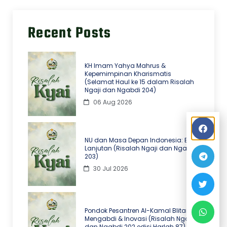
Recent Posts
KH Imam Yahya Mahrus &
Kepemimpinan Kharismatis
(Selamat Haul ke 15 dalam Risalah
Ngaji dan Ngabdi 204)
06 Aug 2026
NU dan Masa Depan Indonesia: Edisi
Lanjutan (Risalah Ngaji dan Ngabdi
203)
30 Jul 2026
Pondok Pesantren Al-Kamal Blitar
Mengabdi & Inovasi (Risalah Ngaji
dan Ngabdi 202 edisi Harlah 87)