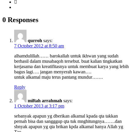
0 Responses
qurroh
says:
7 October 2012 at 8:50 am
alhamdulillah…… barokallah untuk ikhwan yang sudah
berhasil dalam musabaqoh tersebut. buat kalian tingkatkan
kerjasama dan kreatifitasnya untuk membuat karya yang lebih
bagus lagi…. jangan menyerah kawan….
untuk alkamal maju terus pantang mundur…….
Reply
miftah arrahmah
says:
1 October 2013 at 3:17 pm
sebanyak apapun yg dberikan alkamal kpada qta takkan
pernah bisa dan sangggup qta tuk mnghitungnya…….dan
sbnyak apapun yg qta brikan kpda alkamal hanya Allah yg
Tau.