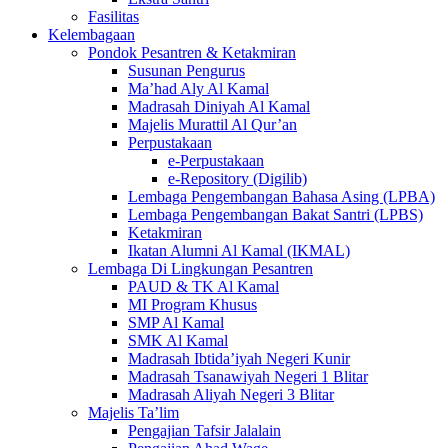
Fasilitas
Kelembagaan
Pondok Pesantren & Ketakmiran
Susunan Pengurus
Ma’had Aly Al Kamal
Madrasah Diniyah Al Kamal
Majelis Murattil Al Qur’an
Perpustakaan
e-Perpustakaan
e-Repository (Digilib)
Lembaga Pengembangan Bahasa Asing (LPBA)
Lembaga Pengembangan Bakat Santri (LPBS)
Ketakmiran
Ikatan Alumni Al Kamal (IKMAL)
Lembaga Di Lingkungan Pesantren
PAUD & TK Al Kamal
MI Program Khusus
SMP Al Kamal
SMK Al Kamal
Madrasah Ibtida’iyah Negeri Kunir
Madrasah Tsanawiyah Negeri 1 Blitar
Madrasah Aliyah Negeri 3 Blitar
Majelis Ta’lim
Pengajian Tafsir Jalalain