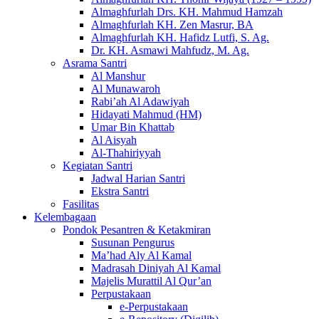
Almaghfurlah Drs. KH. Mahmud Hamzah
Almaghfurlah KH. Zen Masrur, BA
Almaghfurlah KH. Hafidz Lutfi, S. Ag.
Dr. KH. Asmawi Mahfudz, M. Ag.
Asrama Santri
Al Manshur
Al Munawaroh
Rabi’ah Al Adawiyah
Hidayati Mahmud (HM)
Umar Bin Khattab
Al Aisyah
Al-Thahiriyyah
Kegiatan Santri
Jadwal Harian Santri
Ekstra Santri
Fasilitas
Kelembagaan
Pondok Pesantren & Ketakmiran
Susunan Pengurus
Ma’had Aly Al Kamal
Madrasah Diniyah Al Kamal
Majelis Murattil Al Qur’an
Perpustakaan
e-Perpustakaan