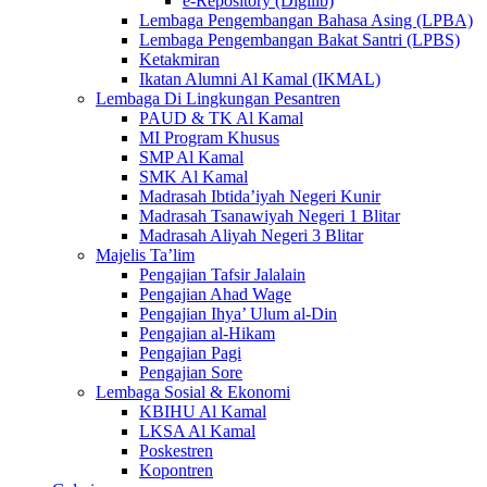
e-Repository (Digilib)
Lembaga Pengembangan Bahasa Asing (LPBA)
Lembaga Pengembangan Bakat Santri (LPBS)
Ketakmiran
Ikatan Alumni Al Kamal (IKMAL)
Lembaga Di Lingkungan Pesantren
PAUD & TK Al Kamal
MI Program Khusus
SMP Al Kamal
SMK Al Kamal
Madrasah Ibtida’iyah Negeri Kunir
Madrasah Tsanawiyah Negeri 1 Blitar
Madrasah Aliyah Negeri 3 Blitar
Majelis Ta’lim
Pengajian Tafsir Jalalain
Pengajian Ahad Wage
Pengajian Ihya’ Ulum al-Din
Pengajian al-Hikam
Pengajian Pagi
Pengajian Sore
Lembaga Sosial & Ekonomi
KBIHU Al Kamal
LKSA Al Kamal
Poskestren
Kopontren