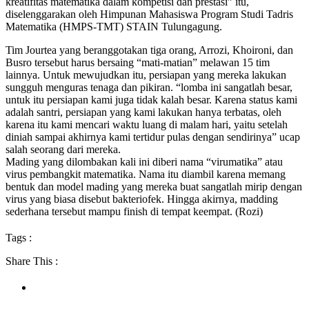
kreatifitas matematika dalam kompetisi dan prestasi” itu,
diselenggarakan oleh Himpunan Mahasiswa Program Studi Tadris
Matematika (HMPS-TMT) STAIN Tulungagung.
Tim Jourtea yang beranggotakan tiga orang, Arrozi, Khoironi, dan
Busro tersebut harus bersaing “mati-matian” melawan 15 tim
lainnya. Untuk mewujudkan itu, persiapan yang mereka lakukan
sungguh menguras tenaga dan pikiran. “lomba ini sangatlah besar,
untuk itu persiapan kami juga tidak kalah besar. Karena status kami
adalah santri, persiapan yang kami lakukan hanya terbatas, oleh
karena itu kami mencari waktu luang di malam hari, yaitu setelah
diniah sampai akhirnya kami tertidur pulas dengan sendirinya” ucap
salah seorang dari mereka.
Mading yang dilombakan kali ini diberi nama “virumatika” atau
virus pembangkit matematika. Nama itu diambil karena memang
bentuk dan model mading yang mereka buat sangatlah mirip dengan
virus yang biasa disebut bakteriofek. Hingga akirnya, madding
sederhana tersebut mampu finish di tempat keempat. (Rozi)
Tags :
Share This :