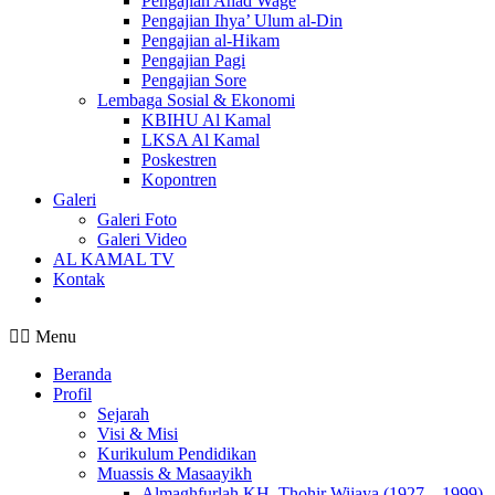
Pengajian Ahad Wage
Pengajian Ihya’ Ulum al-Din
Pengajian al-Hikam
Pengajian Pagi
Pengajian Sore
Lembaga Sosial & Ekonomi
KBIHU Al Kamal
LKSA Al Kamal
Poskestren
Kopontren
Galeri
Galeri Foto
Galeri Video
AL KAMAL TV
Kontak
Menu
Beranda
Profil
Sejarah
Visi & Misi
Kurikulum Pendidikan
Muassis & Masaayikh
Almaghfurlah KH. Thohir Wijaya (1927 – 1999)