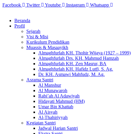
Skip
Facebook
Twitter
Youtube
Instagram
Whatsapp
to
content
Beranda
Profil
Sejarah
Visi & Misi
Kurikulum Pendidikan
Muassis & Masaayikh
Almaghfurlah KH. Thohir Wijaya (1927 – 1999)
Almaghfurlah Drs. KH. Mahmud Hamzah
Almaghfurlah KH. Zen Masrur, BA
Almaghfurlah KH. Hafidz Lutfi, S. Ag.
Dr. KH. Asmawi Mahfudz, M. Ag.
Asrama Santri
Al Manshur
Al Munawaroh
Rabi’ah Al Adawiyah
Hidayati Mahmud (HM)
Umar Bin Khattab
Al Aisyah
Al-Thahiriyyah
Kegiatan Santri
Jadwal Harian Santri
Ekstra Santri