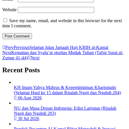
Website
Save my name, email, and website in this browser for the next
time I comment.
Prev
Previous
Selamat Jalan Jamaah Haji KBIH al-Kamal
Next
Kematian dan Syafa’at otoritas Mutlak Tuhan (Tafsir Surat al-
Zumar 41-44)
Next
Recent Posts
KH Imam Yahya Mahrus & Kepemimpinan Kharismatis
(Selamat Haul ke 15 dalam Risalah Ngaji dan Ngabdi 204)
06 Aug 2026
NU dan Masa Depan Indonesia: Edisi Lanjutan (Risalah
Ngaji dan Ngabdi 203)
30 Jul 2026
Pondok Pesantren Al-Kamal Blitar Mengabdi & Inovasi