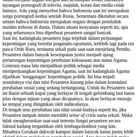
tayangan pornografi di televisi, majalah, koran dan media cetak
lainnya. Ada yang menyebut bahwa Indonesia saat ini merupakan
surga pornografi kedua setelah Rusia. Sementara diketahui secara
umum bahwa Indonesia merupakan negara dengan penduduk
muslim terbesar di dunia. Dalam situasi kenyataan seperti ini, apa
yang seharusnya bisa diperbuat pesantren sangat banyak.
Saat ini, kadangkala pesantren juga terjebak dalam perjuangan
kepentingan yang bersifat pragmatis-oportunis, terlebih lagi pada era
pasca Orde Baru, terutama sekali pada saat-saat menjelang Pemilu.
Pesantren dalam banyak kesempatan justru menjadi ajang
pertarungan kepentingan perebutan kekuasaan atas nama Agama.
Generasi masa lalu menjadikan politik sebagai media
memperjuangkan kepentingan Agama, saat ini kadangkala Agama
dijadikan ‘tunggangan’ kepentingan politik. Ini bisa terjadi
seandainya visi dan misi Pesantren kurang jelas dalam konstalasi
perubahan sosial yang sedang berlangsung. Untuk itu Pesantren saat
ini ibarat sebuah kapal yang berlayar di tengah gelombang laut harus
jelas dengan tujuan yang akan dicapainya. Ia akan berlayar menuju
ke tempat yang diinginkan oleh nahkodanya.
Di tengah arus perubahan tata nilai sosial-budaya seperti itu, jika
Pesantren tampak minim memiliki
sense of crisis
sama sekali. Maka
tidak mengherankan saat-saat tertentu fungsi pesantren secara
faktual kadang tergantikan oleh lembaga/institusi yang lain.
Misalnya Gerakan dakwah kampus dalam banyak kasus justru lebih