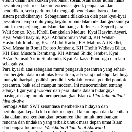
efektif dalam melakukan perubahan sosial. Atas dasar itulah maka
pesantren perlu melakukan reorientasi gerak pengajaran dan
pendidikan, serta perlu mulai mengkaji pendekatan baru dalam
sistem pendidikannya. Sebagaimana dilakukan oleh para kyai-kyai
pesantren tempo dulu yang begitu brilian dalam ide dan gerakannya
untuk memperjuangkan Islam dan bangsa Indonesia. Seperti para
Wali Songo, Kyai Kholil Bangkalan Madura, Kyai Hasyim Asyari,
Kyai Wahid hasyim, Kyai Abdurrohman Wahid, KH Wahab
Hasbullah Jombang, Kyai Abdul Karim, KH Mahrus Ali Kediri,
Kyai Musta’in Romli Rejoso Jombang, KH Thohir Widjaya Blitar,
KH Bisri Mustofa Rembang, KH Ahmad Shidiq Jember, Kyai
As’ad Samsul Arifin Situbondo, Kyai Zarkasyi Ponorogo dan lain
sebagainya.
Para kyai di atas sebagaian murni pengasuh pesantren yang sehari-
hari bergelut dalam rutinitas kesantrian, ada yang mubaligh keliling,
mursyid thariqah, politisi, pendidik sekolah formal, pendiri pondok
pesantren, baik salaf maupun modern. Ini mencerminkan tentang
adanya figur yang
visioner
dari para ulama dalam bidangnya
masing-masing, untuk memperjuangkan Islam
li I’lai kalimatillahi
hiya al-ulya
.
Semoga Allah SWT senantiasa memberikan hidayah dan
pertolongan kepada kita untuk mengenal kekurangan dan kelebihan
kita dalam mengembangkan pesantren kita, untuk membangun
rencana dan tindakan yang terbaik untuk masa depan umat Islam
dan bangsa Indonesia.
Wa Allahu A’lam bi al-Shawab
!