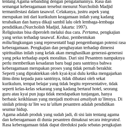
tentang Agama sebanding dengan pengalamannya. Rasa dan
semangat keberagamaan tersebut menurut Nurcholish Madjid
termanifestasi dalam tasawuf. Celakanya, justru aspek yang
merupakan inti dari kurikulum keagamaan inilah yang kadang
terabaikan dan hanya dikaji sambil lalu oleh lembaga-lembaga
pendidikan.(Nurcholish Madjid, Jakarta: 1997).
Religiusitas bisa diperoleh melalui dua cara.
Pertama
, pengkajian
yang serius terhadap tasawuf.
Kedua
, pembentukan
miliu
/lingkungan yang representatif bagi pengembangan potensi rasa
keberagamaan. Pengkajian dan penghayatan terhadap dimensi
spiritualitas inilah yang kelak akan menghasilkan generasi-generasi
yang peka terhadap aspek moralitas. Dari sini Pesantren nampaknya
perlu memberikan kesadaran baru bagi para santrinya bahwa
keberagamaan merupakan proses yang tidak pernah berakhir.
Seperti yang dipraktekkan oleh kyai-kyai dulu ketika mengajarkan
ilmu-ilmu kepada para santrinya, tidak dibatasi oleh sekat
kurikulum, tempat belajar yang tidak begitu representative, tidak
seperti kelas-kelas sekarang yang kadang bertaraf hotel, seorang
guru atau kyai pun juga tidak mendapatkan tunjangan, hanya
berbasic keikhlasan yang menjadi motivasi
amaliyah ta’lim
nya. Di
sinilah prinsip
ta’lim wa ta’allum
pesantren adalah pendidikan
seumur hidup.
Agama adalah produk yang sudah jadi, di sisi lain tentang agama
dan keberagamaan di dunia pesantren dimaknai secara
integrated
.
Rasa keberagamaan tidak dapat direduksi pada sebatas pengkajian