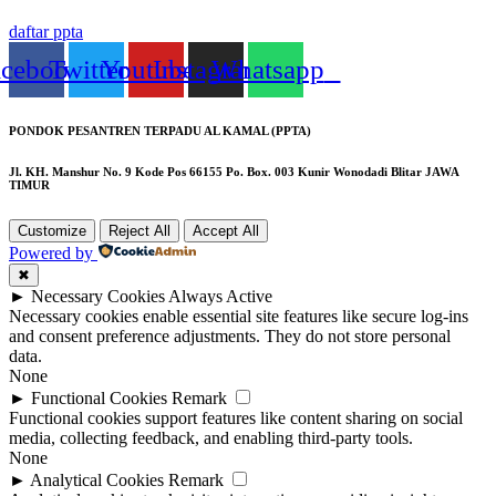
daftar ppta
acebook
Twitter
Youtube
Instagram
Whatsapp
PONDOK PESANTREN TERPADU AL KAMAL (PPTA)
Jl. KH. Manshur No. 9 Kode Pos 66155 Po. Box. 003 Kunir Wonodadi Blitar JAWA
TIMUR
Customize
Reject All
Accept All
Powered by
✖
►
Necessary Cookies
Always Active
Necessary cookies enable essential site features like secure log-ins
and consent preference adjustments. They do not store personal
data.
None
►
Functional Cookies
Remark
Functional cookies support features like content sharing on social
media, collecting feedback, and enabling third-party tools.
None
►
Analytical Cookies
Remark