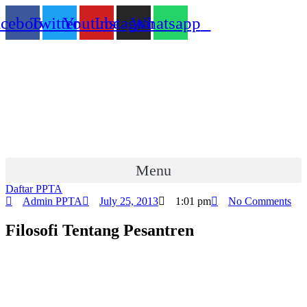
Skip
acebook
Twitter
Youtube
Instagram
Whatsapp
to
content
Menu
Daftar PPTA
Admin PPTA
July 25, 2013
1:01 pm
No Comments
Filosofi Tentang Pesantren