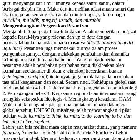
guru menyampaikan ilmu-ilmunya kepada santri-santri, dalam
berbagai disiplin ilmu. Maka dari itu melihat relasi antara santri dan
kyai itu, peran seorang kyai adalah multi fungsi, yakni sebagai
mu’allim, mu’adib, musyrif, ustadh, dan murabbi
.
Mengembangkan Pergerakan Pesantren
Mengambil i’tibar pada filosofi tindakan Allah memberikan mu’jizat
kepada Rasul-Nya yang relevan dan
up to date
dengan
permasalahan kemanusiaan pada masanya (
khotib al-nasa bi qadri
uqulihim
). Pesantren juga membekali dirinya dalam proses
pengembangannya, dengan melakukan perubahan dan dinamika
kehidupan sosial di mana dia berada. Yang menjadi perhatian
pesantren adalah perubahan-perubahan yang diakibatkan oleh
kemajuan spektakuler di bidang teknologi kecerdasan buatan
(
intellegencia artificial
) itu ternyata juga berakibat pada perubahan
tata nilai keagamaan dan sosial. Secara rinci, Kehidupan global saat
ini ditandai oleh 4 hal : 1. kemajuan ilmu pengetahuan dan teknologi
2. Perdagangan bebas 3. Kerjasama regional dan internasional yang
mengikis sekat-sekat ideologis 4. Meningkatnya kesadaran HAM
Maka untuk mengantisipasi perubahan tata nilai baru dalam era
global tersebut, UNESCO, misalnya, telah mencanangkan 4 pilar
belajar, yaitu
learning to think, learning to do, learning to be, dan
learning to live together
.
Lebih jauh bila melihat masa depan masyarakat dunia, yang menurut
futurolog
Amerika, John Naisbitt dan Patricia Aburdene disebut
masyarakat global. Menurut keduanya masa yang akan datang ada