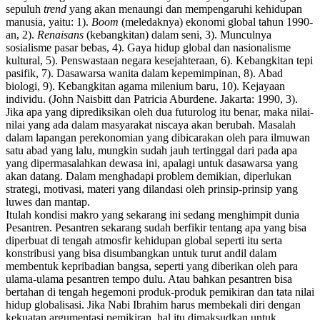
sepuluh
trend
yang akan menaungi dan mempengaruhi kehidupan
manusia, yaitu: 1).
Boom
(meledaknya) ekonomi global tahun 1990-
an, 2).
Renaisans
(kebangkitan) dalam seni, 3). Munculnya
sosialisme pasar bebas, 4). Gaya hidup global dan nasionalisme
kultural, 5). Penswastaan negara kesejahteraan, 6). Kebangkitan tepi
pasifik, 7). Dasawarsa wanita dalam kepemimpinan, 8). Abad
biologi, 9). Kebangkitan agama milenium baru, 10). Kejayaan
individu. (John Naisbitt dan Patricia Aburdene. Jakarta: 1990, 3).
Jika apa yang diprediksikan oleh dua futurolog itu benar, maka nilai-
nilai yang ada dalam masyarakat niscaya akan berubah. Masalah
dalam lapangan perekonomian yang dibicarakan oleh para ilmuwan
satu abad yang lalu, mungkin sudah jauh tertinggal dari pada apa
yang dipermasalahkan dewasa ini, apalagi untuk dasawarsa yang
akan datang. Dalam menghadapi problem demikian, diperlukan
strategi, motivasi, materi yang dilandasi oleh prinsip-prinsip yang
luwes dan mantap.
Itulah kondisi makro yang sekarang ini sedang menghimpit dunia
Pesantren. Pesantren sekarang sudah berfikir tentang apa yang bisa
diperbuat di tengah atmosfir kehidupan global seperti itu serta
konstribusi yang bisa disumbangkan untuk turut andil dalam
membentuk kepribadian bangsa, seperti yang diberikan oleh para
ulama-ulama pesantren tempo dulu. Atau bahkan pesantren bisa
bertahan di tengah hegemoni produk-produk pemikiran dan tata nilai
hidup globalisasi. Jika Nabi Ibrahim harus membekali diri dengan
kekuatan argumentasi pemikiran, hal itu dimaksudkan untuk