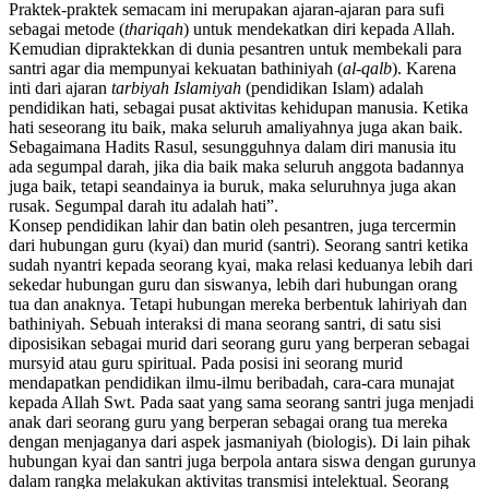
Praktek-praktek semacam ini merupakan ajaran-ajaran para sufi
sebagai metode (
thariqah
) untuk mendekatkan diri kepada Allah.
Kemudian dipraktekkan di dunia pesantren untuk membekali para
santri agar dia mempunyai kekuatan bathiniyah (
al-qalb
). Karena
inti dari ajaran
tarbiyah Islamiyah
(pendidikan Islam) adalah
pendidikan hati, sebagai pusat aktivitas kehidupan manusia. Ketika
hati seseorang itu baik, maka seluruh amaliyahnya juga akan baik.
Sebagaimana Hadits Rasul, sesungguhnya dalam diri manusia itu
ada segumpal darah, jika dia baik maka seluruh anggota badannya
juga baik, tetapi seandainya ia buruk, maka seluruhnya juga akan
rusak. Segumpal darah itu adalah hati”.
Konsep pendidikan lahir dan batin oleh pesantren, juga tercermin
dari hubungan guru (kyai) dan murid (santri). Seorang santri ketika
sudah nyantri kepada seorang kyai, maka relasi keduanya lebih dari
sekedar hubungan guru dan siswanya, lebih dari hubungan orang
tua dan anaknya. Tetapi hubungan mereka berbentuk lahiriyah dan
bathiniyah. Sebuah interaksi di mana seorang santri, di satu sisi
diposisikan sebagai murid dari seorang guru yang berperan sebagai
mursyid atau guru spiritual. Pada posisi ini seorang murid
mendapatkan pendidikan ilmu-ilmu beribadah, cara-cara munajat
kepada Allah Swt. Pada saat yang sama seorang santri juga menjadi
anak dari seorang guru yang berperan sebagai orang tua mereka
dengan menjaganya dari aspek jasmaniyah (biologis). Di lain pihak
hubungan kyai dan santri juga berpola antara siswa dengan gurunya
dalam rangka melakukan aktivitas transmisi intelektual. Seorang