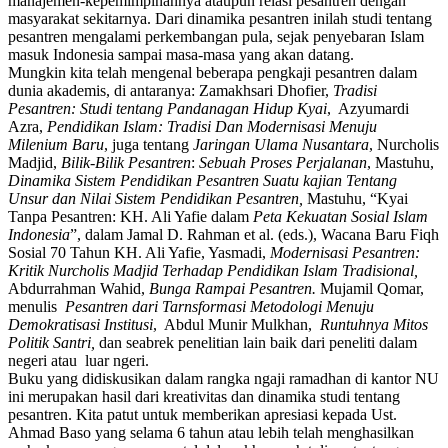
manajemen-kepemimpinannya ataupun relasi pesantren dengan
masyarakat sekitarnya. Dari dinamika pesantren inilah studi tentang
pesantren mengalami perkembangan pula, sejak penyebaran Islam
masuk Indonesia sampai masa-masa yang akan datang.
Mungkin kita telah mengenal beberapa pengkaji pesantren dalam
dunia akademis, di antaranya: Zamakhsari Dhofier,
Tradisi
Pesantren: Studi tentang Pandanagan Hidup Kyai
, Azyumardi
Azra,
Pendidikan Islam:
Tradisi Dan Modernisasi Menuju
Milenium Baru
, juga tentang
Jaringan Ulama Nusantara
, Nurcholis
Madjid,
Bilik-Bilik Pesantren
:
Sebuah Proses Perjalanan
, Mastuhu,
Dinamika Sistem Pendidikan Pesantren Suatu kajian Tentang
Unsur dan Nilai Sistem Pendidikan Pesantren,
Mastuhu, “Kyai
Tanpa Pesantren: KH. Ali Yafie dalam
Peta Kekuatan Sosial Islam
Indonesia
”, dalam Jamal D. Rahman et al. (eds.), Wacana Baru Fiqh
Sosial 70 Tahun KH. Ali Yafie, Yasmadi,
Modernisasi Pesantren:
Kritik Nurcholis Madjid Terhadap Pendidikan Islam Tradisional,
Abdurrahman Wahid,
Bunga Rampai Pesantren.
Mujamil Qomar,
menulis
Pesantren dari Tarnsformasi Metodologi Menuju
Demokratisasi Institusi
, Abdul Munir Mulkhan,
Runtuhnya Mitos
Politik Santri,
dan seabrek penelitian lain baik dari peneliti dalam
negeri atau luar ngeri.
Buku yang didiskusikan dalam rangka ngaji ramadhan di kantor NU
ini merupakan hasil dari kreativitas dan dinamika studi tentang
pesantren. Kita patut untuk memberikan apresiasi kepada Ust.
Ahmad Baso yang selama 6 tahun atau lebih telah menghasilkan