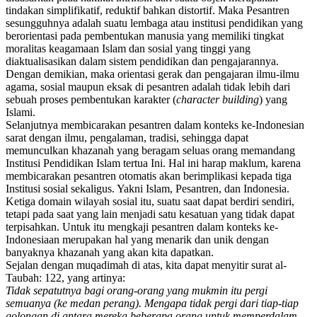
tindakan simplifikatif, reduktif bahkan distortif. Maka Pesantren
sesungguhnya adalah suatu lembaga atau institusi pendidikan yang
berorientasi pada pembentukan manusia yang memiliki tingkat
moralitas keagamaan Islam dan sosial yang tinggi yang
diaktualisasikan dalam sistem pendidikan dan pengajarannya.
Dengan demikian, maka orientasi gerak dan pengajaran ilmu-ilmu
agama, sosial maupun eksak di pesantren adalah tidak lebih dari
sebuah proses pembentukan karakter (
character building
) yang
Islami.
Selanjutnya membicarakan pesantren dalam konteks ke-Indonesian
sarat dengan ilmu, pengalaman, tradisi, sehingga dapat
memunculkan khazanah yang beragam seluas orang memandang
Institusi Pendidikan Islam tertua Ini. Hal ini harap maklum, karena
membicarakan pesantren otomatis akan berimplikasi kepada tiga
Institusi sosial sekaligus. Yakni Islam, Pesantren, dan Indonesia.
Ketiga domain wilayah sosial itu, suatu saat dapat berdiri sendiri,
tetapi pada saat yang lain menjadi satu kesatuan yang tidak dapat
terpisahkan. Untuk itu mengkaji pesantren dalam konteks ke-
Indonesiaan merupakan hal yang menarik dan unik dengan
banyaknya khazanah yang akan kita dapatkan.
Sejalan dengan muqadimah di atas, kita dapat menyitir surat al-
Taubah: 122, yang artinya:
Tidak sepatutnya bagi orang-orang yang mukmin itu pergi
semuanya (ke medan perang). Mengapa tidak pergi dari tiap-tiap
golongan di antara mereka beberapa orang untuk memperdalam