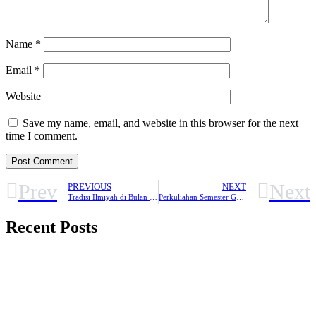
Name
*
Email
*
Website
Save my name, email, and website in this browser for the next
time I comment.
Prev
Next
PREVIOUS
NEXT
Tradisi Ilmiyah di Bulan Suci
Perkuliahan Semester Ganjil 2013/2014 Ma'had 'Ali Ashabul Ma'arif Al-Kamal Resmi Dibuka
Recent Posts