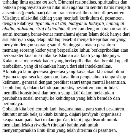
terhadap ilmu agama
an sich
. Dimensi rasionalitas, spiritualitas dan
bahkan penghayatan akan nilai-nilai agama itu sendiri harus menjadi
aksentuasi(penekanan) dalam transformasi ilmu-ilmu di pesantren.
Misalnya nilai-nilai akhlaq yang menjadi kurikulum di pesantren,
dengan kitabnya
ihya’ ulum al-din, bidayat al-hidayah, minhaj al-
abidin, al-hikam, siraj al-thalibin
, diberikan dengan harapan santri-
santri memang benar-benar memahami ajaran Islam tidak hanya dari
sisi lahiriyah saja, tetapi akhlaq tersebut menjadi kepribadian yang
menyatu dengan seorang santri. Sehingga tamatan pesantren
memang seorang kader yang berperilaku luhur, berkepribadian atau
berkarakter kuat nilai-nilai ke-Islaman ala kitab yang dikajinya.
Kalau misi mencetak kader yang berkepribadian dan berakhlaq tadi
terabaikan, yang di tekankan hanya dari sisi intelektualitas,
Akibatnya lahir generasi-generasi yang kaya akan khazanah ilmu
Agama tanpa rasa keagamaan, kaya ilmu pengetahuan tanpa sikap
keilmuan, generasi dengan predikat santri tanpa mental kesantrian.
Lebih lanjut, dalam kehidupan praktis, pesantren hampir tidak
memiliki konstribusi dan peran yang aktif dalam melakukan
perubahan sosial menuju ke kehidupan yang lebih beradab dan
berbudaya.
Cobalah kita beri contoh lagi, bagamaimana para santri pesantren
dituntut untuk belajar kitab kuning, diajari jam’iyah (organisasi)
keagamaan pada hari malam jum’at, tetapi juga disuruh untuk
menjalani lelaku
riyadlah
(tirakat) bathiniyah untuk
menyempurnakan ilmu-ilmu yang telah diterima di pesantren.