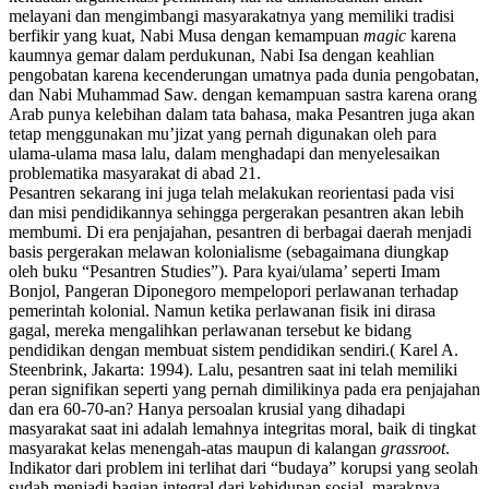
melayani dan mengimbangi masyarakatnya yang memiliki tradisi
berfikir yang kuat, Nabi Musa dengan kemampuan
magic
karena
kaumnya gemar dalam perdukunan, Nabi Isa dengan keahlian
pengobatan karena kecenderungan umatnya pada dunia pengobatan,
dan Nabi Muhammad Saw. dengan kemampuan sastra karena orang
Arab punya kelebihan dalam tata bahasa, maka Pesantren juga akan
tetap menggunakan mu’jizat yang pernah digunakan oleh para
ulama-ulama masa lalu, dalam menghadapi dan menyelesaikan
problematika masyarakat di abad 21.
Pesantren sekarang ini juga telah melakukan reorientasi pada visi
dan misi pendidikannya sehingga pergerakan pesantren akan lebih
membumi. Di era penjajahan, pesantren di berbagai daerah menjadi
basis pergerakan melawan kolonialisme (sebagaimana diungkap
oleh buku “Pesantren Studies”). Para kyai/ulama’ seperti Imam
Bonjol, Pangeran Diponegoro mempelopori perlawanan terhadap
pemerintah kolonial. Namun ketika perlawanan fisik ini dirasa
gagal, mereka mengalihkan perlawanan tersebut ke bidang
pendidikan dengan membuat sistem pendidikan sendiri.( Karel A.
Steenbrink, Jakarta: 1994). Lalu, pesantren saat ini telah memiliki
peran signifikan seperti yang pernah dimilikinya pada era penjajahan
dan era 60-70-an? Hanya persoalan krusial yang dihadapi
masyarakat saat ini adalah lemahnya integritas moral, baik di tingkat
masyarakat kelas menengah-atas maupun di kalangan
grassroot
.
Indikator dari problem ini terlihat dari “budaya” korupsi yang seolah
sudah menjadi bagian integral dari kehidupan sosial, maraknya