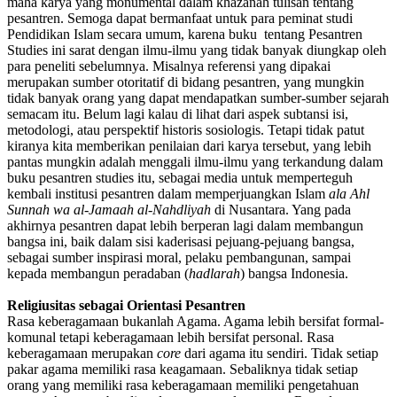
maha karya yang monumental dalam khazanah tulisan tentang
pesantren. Semoga dapat bermanfaat untuk para peminat studi
Pendidikan Islam secara umum, karena buku tentang Pesantren
Studies ini sarat dengan ilmu-ilmu yang tidak banyak diungkap oleh
para peneliti sebelumnya. Misalnya referensi yang dipakai
merupakan sumber otoritatif di bidang pesantren, yang mungkin
tidak banyak orang yang dapat mendapatkan sumber-sumber sejarah
semacam itu. Belum lagi kalau di lihat dari aspek subtansi isi,
metodologi, atau perspektif historis sosiologis. Tetapi tidak patut
kiranya kita memberikan penilaian dari karya tersebut, yang lebih
pantas mungkin adalah menggali ilmu-ilmu yang terkandung dalam
buku pesantren studies itu, sebagai media untuk memperteguh
kembali institusi pesantren dalam memperjuangkan Islam
ala Ahl
Sunnah wa al-Jamaah al-Nahdliyah
di Nusantara. Yang pada
akhirnya pesantren dapat lebih berperan lagi dalam membangun
bangsa ini, baik dalam sisi kaderisasi pejuang-pejuang bangsa,
sebagai sumber inspirasi moral, pelaku pembangunan, sampai
kepada membangun peradaban (
hadlarah
) bangsa Indonesia.
Religiusitas sebagai Orientasi Pesantren
Rasa keberagamaan bukanlah Agama. Agama lebih bersifat formal-
komunal tetapi keberagamaan lebih bersifat personal. Rasa
keberagamaan merupakan
core
dari agama itu sendiri. Tidak setiap
pakar agama memiliki rasa keagamaan. Sebaliknya tidak setiap
orang yang memiliki rasa keberagamaan memiliki pengetahuan