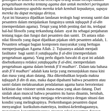
pengetahuan mereka tentang agama dan untuk memberi peringatan
kepada kaumnya apabila mereka telah kembali kepadanya, supaya
mereka itu dapat menjaga dirinya.
Ayat ini biasanya dijadikan landasan teologis bagi seorang santri dan
pesantren dalam menjalankan fungsinya untuk
tafaqquh fi al-din
(memperdalam agama). Tetapi yang lebih penting dari itu, terdapat
hal-hal filosofis yang terkandung dalam ayat itu sebagai penjabaran
tentang tugas dan fungsi dari pesantren dan santri. Di antara nilai-
nilai filosofis yang dapat dijadikan pijakan oleh pesantren adalah, 1.
Pesantren sebagai bagian komponen masyarakat yang bertugas
memperjuangkan Agama Allah. 2. Tujuannya adalah menjadi
fasilitator bagi santri
li yatafaqqahu fi al-dini
(memperdalam
pengetahuan agama). Yang perlu digaris bawahi di ayat ini adalah
disebutkannya redaksi
yatafaqqahu fi al-dini
, memperdalam
pengetahuan agama dalam bentuk
fi’il mudhari’
. Dalam tata bahasa
arab
fi’il mudhari’
adalah kata kerja yang menunjukkan masa kini
dan masa yang akan datang. Jika dikembalikan kepada makna
tafaqquh fi din
di atas, maka dapat dipahami bahwa pesantren atau
santri dalam melaksanakan pendalaman agama harus berorientasi
kekinian dan visioner untuk masa-masa yang akan datang. Dari
sinilah akan muncul bahwa pesantren itu harus dinamis, berubah,
berkembang untuk tetap menjaga relevansinya dengan situasi dan
kondisi yang melingkupinya. Perkembangan pesantren dapat
menyangkut kurikulum-materinya, institusi-kelembagaannya,