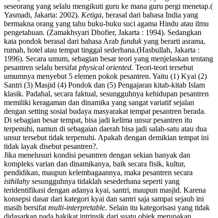
seseorang yang selalu mengikuti guru ke mana guru pergi menetap.(
Yasmadi, Jakarta: 2002).
Ketiga
, berasal dari bahasa India yang
bermakna orang yang tahu buku-buku suci agama Hindu atau ilmu
pengetahuan. (Zamakhsyari Dhofier, Jakarta : 1994). Sedangkan
kata pondok berasal dari bahasa Arab
funduk
yang berarti asrama,
rumah, hotel atau tempat tinggal sederhana.(Hasbullah, Jakarta :
1996). Secara umum, sebagian besar teori yang menjelaskan tentang
pesantren selalu bersifat
physical oriented
. Teori-teori tersebut
umumnya menyebut 5 elemen pokok pesantren. Yaitu (1) Kyai (2)
Santri (3) Masjid (4) Pondok dan (5) Pengajaran kitab-kitab Islam
klasik. Padahal, secara faktual, sesungguhnya kehidupan pesantren
memiliki keragaman dan dinamika yang sangat variatif sejalan
dengan setting sosial budaya masyarakat tempat pesantren berada.
Di sebagian besar tempat, bisa jadi kelima unsur pesantren itu
terpenuhi, namun di sebagaian daerah bisa jadi salah-satu atau dua
unsur tersebut tidak terpenuhi. Apakah dengan demikian tempat ini
tidak layak disebut pesantren?.
Jika menelusuri kondisi pesantren dengan sekian banyak dan
kompleks varian dan dinamikanya, baik secara fisik, kultur,
pendidikan, maupun kelembagaannya, maka pesantren secara
isthilahy
sesungguhnya tidaklah sesederhana seperti yang
teridentifikasi dengan adanya kyai, santri, maupun masjid. Karena
konsepsi dasar dari kategori kyai dan santri saja sampai sejauh ini
masih bersifat
multi-interpretable
. Selain itu kategorisasi yang tidak
didasarkan pada hakikat intrinsik dari suatu objek merupakan