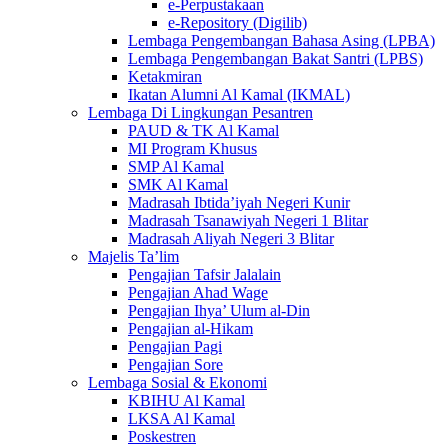
e-Perpustakaan
e-Repository (Digilib)
Lembaga Pengembangan Bahasa Asing (LPBA)
Lembaga Pengembangan Bakat Santri (LPBS)
Ketakmiran
Ikatan Alumni Al Kamal (IKMAL)
Lembaga Di Lingkungan Pesantren
PAUD & TK Al Kamal
MI Program Khusus
SMP Al Kamal
SMK Al Kamal
Madrasah Ibtida’iyah Negeri Kunir
Madrasah Tsanawiyah Negeri 1 Blitar
Madrasah Aliyah Negeri 3 Blitar
Majelis Ta’lim
Pengajian Tafsir Jalalain
Pengajian Ahad Wage
Pengajian Ihya’ Ulum al-Din
Pengajian al-Hikam
Pengajian Pagi
Pengajian Sore
Lembaga Sosial & Ekonomi
KBIHU Al Kamal
LKSA Al Kamal
Poskestren