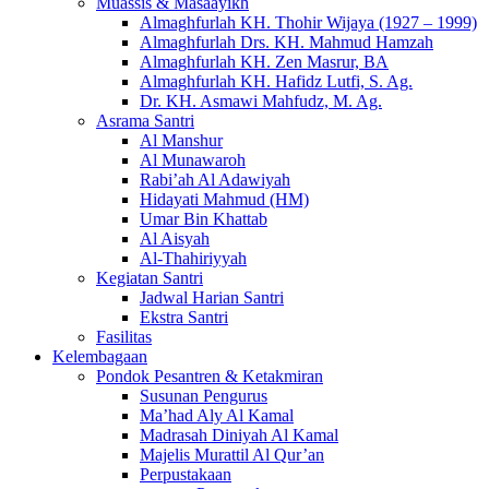
Muassis & Masaayikh
Almaghfurlah KH. Thohir Wijaya (1927 – 1999)
Almaghfurlah Drs. KH. Mahmud Hamzah
Almaghfurlah KH. Zen Masrur, BA
Almaghfurlah KH. Hafidz Lutfi, S. Ag.
Dr. KH. Asmawi Mahfudz, M. Ag.
Asrama Santri
Al Manshur
Al Munawaroh
Rabi’ah Al Adawiyah
Hidayati Mahmud (HM)
Umar Bin Khattab
Al Aisyah
Al-Thahiriyyah
Kegiatan Santri
Jadwal Harian Santri
Ekstra Santri
Fasilitas
Kelembagaan
Pondok Pesantren & Ketakmiran
Susunan Pengurus
Ma’had Aly Al Kamal
Madrasah Diniyah Al Kamal
Majelis Murattil Al Qur’an
Perpustakaan