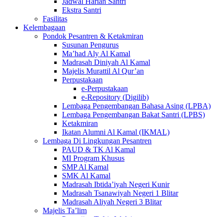
Jadwal Harian Santri
Ekstra Santri
Fasilitas
Kelembagaan
Pondok Pesantren & Ketakmiran
Susunan Pengurus
Ma’had Aly Al Kamal
Madrasah Diniyah Al Kamal
Majelis Murattil Al Qur’an
Perpustakaan
e-Perpustakaan
e-Repository (Digilib)
Lembaga Pengembangan Bahasa Asing (LPBA)
Lembaga Pengembangan Bakat Santri (LPBS)
Ketakmiran
Ikatan Alumni Al Kamal (IKMAL)
Lembaga Di Lingkungan Pesantren
PAUD & TK Al Kamal
MI Program Khusus
SMP Al Kamal
SMK Al Kamal
Madrasah Ibtida’iyah Negeri Kunir
Madrasah Tsanawiyah Negeri 1 Blitar
Madrasah Aliyah Negeri 3 Blitar
Majelis Ta’lim