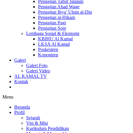
Pengajian Tafsir Jalalain
Pengajian Ahad Wage
Pengajian Ihya’ Ulum al-Din
Pengajian al-Hikam
Pengajian Pagi
Pengajian Sore
Lembaga Sosial & Ekonomi
KBIHU Al Kamal
LKSA Al Kamal
Poskestren
Kopontren
Galeri
Galeri Foto
Galeri Video
AL KAMAL TV
Kontak
Menu
Beranda
Profil
Sejarah
Visi & Misi
Kurikulum Pendidikan