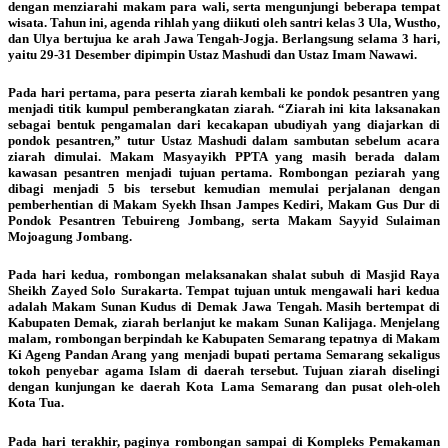
dengan menziarahi makam para wali, serta mengunjungi beberapa tempat
wisata. Tahun ini, agenda rihlah yang diikuti oleh santri kelas 3 Ula, Wustho,
dan Ulya bertujua ke arah Jawa Tengah-Jogja. Berlangsung selama 3 hari,
yaitu 29-31 Desember dipimpin Ustaz Mashudi dan Ustaz Imam Nawawi.
Pada hari pertama, para peserta ziarah kembali ke pondok pesantren yang
menjadi titik kumpul pemberangkatan ziarah. “Ziarah ini kita laksanakan
sebagai bentuk pengamalan dari kecakapan ubudiyah yang diajarkan di
pondok pesantren,” tutur Ustaz Mashudi dalam sambutan sebelum acara
ziarah dimulai. Makam Masyayikh PPTA yang masih berada dalam
kawasan pesantren menjadi tujuan pertama. Rombongan peziarah yang
dibagi menjadi 5 bis tersebut kemudian memulai perjalanan dengan
pemberhentian di Makam Syekh Ihsan Jampes Kediri, Makam Gus Dur di
Pondok Pesantren Tebuireng Jombang, serta Makam Sayyid Sulaiman
Mojoagung Jombang.
Pada hari kedua, rombongan melaksanakan shalat subuh di Masjid Raya
Sheikh Zayed Solo Surakarta. Tempat tujuan untuk mengawali hari kedua
adalah Makam Sunan Kudus di Demak Jawa Tengah. Masih bertempat di
Kabupaten Demak, ziarah berlanjut ke makam Sunan Kalijaga. Menjelang
malam, rombongan berpindah ke Kabupaten Semarang tepatnya di Makam
Ki Ageng Pandan Arang yang menjadi bupati pertama Semarang sekaligus
tokoh penyebar agama Islam di daerah tersebut. Tujuan ziarah diselingi
dengan kunjungan ke daerah Kota Lama Semarang dan pusat oleh-oleh
Kota Tua.
Pada hari terakhir, paginya rombongan sampai di Kompleks Pemakaman