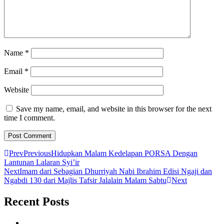
Name
*
Email
*
Website
Save my name, email, and website in this browser for the next
time I comment.
Prev
Previous
Hidupkan Malam Kedelapan PORSA Dengan
Lantunan Lalaran Syi’ir
Next
Imam dari Sebagian Dhurriyah Nabi Ibrahim Edisi Ngaji dan
Ngabdi 130 dari Majlis Tafsir Jalalain Malam Sabtu
Next
Recent Posts