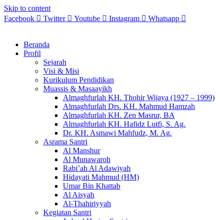
Skip to content
Facebook
Twitter
Youtube
Instagram
Whatsapp
Beranda
Profil
Sejarah
Visi & Misi
Kurikulum Pendidikan
Muassis & Masaayikh
Almaghfurlah KH. Thohir Wijaya (1927 – 1999)
Almaghfurlah Drs. KH. Mahmud Hamzah
Almaghfurlah KH. Zen Masrur, BA
Almaghfurlah KH. Hafidz Lutfi, S. Ag.
Dr. KH. Asmawi Mahfudz, M. Ag.
Asrama Santri
Al Manshur
Al Munawaroh
Rabi’ah Al Adawiyah
Hidayati Mahmud (HM)
Umar Bin Khattab
Al Aisyah
Al-Thahiriyyah
Kegiatan Santri