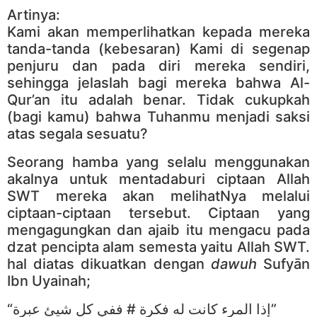
Artinya:
Kami akan memperlihatkan kepada mereka
tanda-tanda (kebesaran) Kami di segenap
penjuru dan pada diri mereka sendiri,
sehingga jelaslah bagi mereka bahwa Al-
Qur’an itu adalah benar. Tidak cukupkah
(bagi kamu) bahwa Tuhanmu menjadi saksi
atas segala sesuatu?
Seorang hamba yang selalu menggunakan
akalnya untuk mentadaburi ciptaan Allah
SWT mereka akan melihatNya melalui
ciptaan-ciptaan tersebut. Ciptaan yang
mengagungkan dan ajaib itu mengacu pada
dzat pencipta alam semesta yaitu Allah SWT.
hal diatas dikuatkan dengan
dawuh
Sufyān
Ibn Uyainah;
“إذا المرء كانت له فكرة # ففي كل شيئ عبرة”