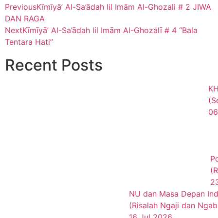
Previous
Kīmīyā’ Al-Sa’ādah lil Imām Al-Ghozali # 2 JIWA
DAN RAGA
Next
Kīmīyā’ Al-Sa’ādah lil Imām Al-Ghozálī # 4 “Bala
Tentara Hati”
Recent Posts
KH
(S
06
Po
(R
2
NU dan Masa Depan Ind
(Risalah Ngaji dan Ngab
16 Jul 2026