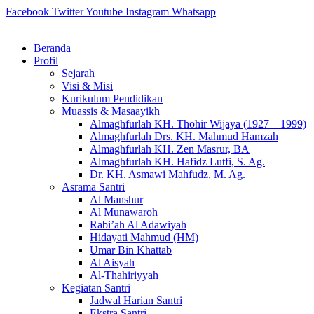
Skip
Facebook
Twitter
Youtube
Instagram
Whatsapp
to
content
Beranda
Profil
Sejarah
Visi & Misi
Kurikulum Pendidikan
Muassis & Masaayikh
Almaghfurlah KH. Thohir Wijaya (1927 – 1999)
Almaghfurlah Drs. KH. Mahmud Hamzah
Almaghfurlah KH. Zen Masrur, BA
Almaghfurlah KH. Hafidz Lutfi, S. Ag.
Dr. KH. Asmawi Mahfudz, M. Ag.
Asrama Santri
Al Manshur
Al Munawaroh
Rabi’ah Al Adawiyah
Hidayati Mahmud (HM)
Umar Bin Khattab
Al Aisyah
Al-Thahiriyyah
Kegiatan Santri
Jadwal Harian Santri
Ekstra Santri