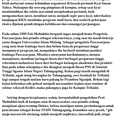
lelah melayani semua kebutuhan organisasi di bawah perintah Kyai Imam
Yahya. Walaupun dia seorang pimpinan di kampus, setiap saat kyai
membutuhkan dia selalu taat untuk menjalankan perintah, baik
mengantarkan surat, membuat surat, menjadi sopir para kyai, nderekaken
kunjungan KKN, membuka program studi baru, dan seabrek pekerjaan
ekstra dijalani penuh dengan keikhlasan dan semangat perjuangan.
Pada tahun 1999 Pak Maftukhin berganti tugas menjadi ketua Pengelola
Pascasarjana dan penulis sebagai sekretarisnya, yang saat itu masih bekerja
sama dengan Universsitas Islam Malang. Sebagai pengelola Pascasarjana
yang nota bene lembaga baru dan belum banyak perguruan tinggi
mempunyai program ini, nampaknya dia berhasil membuat pondasi
lembaga Pascasarjana. Misalnya menyusun kurikulumnya, menata
manajemen, membuat jaringan dosen dari berbagai perguruan tinggi,
rekrutmen mahasiswa baru dari berbagai kalangan akademisi dan praktisi.
Dan pada tahun selanjutnya dia diangkat menjadi Dosen PNS di Sekolah
Tinggi Agama Islam Negeri Tulungagung. Kalau pagi masih mengabdi di
Tribakti, agak siang berangkat ke Tulungagung, sore kembali ke Tribakti
lagi sampai tengah malam baru pulang ke Prambon Nganjuk. Belum lagi
kalau kebetulan ada jadwal menjadi narasumber kajian atau seminar di
sekitar wilayah Kediri, maka pulangnya juga ke Kampus Tribakti.
Seiring dengan berjalannya waktu, bertambahlah pengabdian Prof.
Maftukhin baik di kampus atau di masyarakat, saat penulis sedang
menjalani ujian tertutup Doktor, beliau menelpon minta pertimbangan untuk
pencalonan sebagai Ketua STAIN Tulungagung, kemudian saya jawab, “gih
maju mawon lek memang sudah menjadi taqdirnya, insyaallah jadi, tetapi