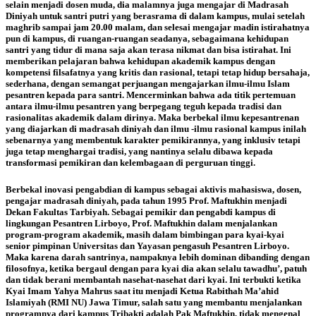
selain menjadi dosen muda, dia malamnya juga mengajar di Madrasah
Diniyah untuk santri putri yang berasrama di dalam kampus, mulai setelah
maghrib sampai jam 20.00 malam, dan selesai mengajar madin istirahatnya
pun di kampus, di ruangan-ruangan seadanya, sebagaimana kehidupan
santri yang tidur di mana saja akan terasa nikmat dan bisa istirahat. Ini
memberikan pelajaran bahwa kehidupan akademik kampus dengan
kompetensi filsafatnya yang kritis dan rasional, tetapi tetap hidup bersahaja,
sederhana, dengan semangat perjuangan mengajarkan ilmu-ilmu Islam
pesantren kepada para santri. Mencerminkan bahwa ada titik pertemuan
antara ilmu-ilmu pesantren yang berpegang teguh kepada tradisi dan
rasionalitas akademik dalam dirinya. Maka berbekal ilmu kepesantrenan
yang diajarkan di madrasah diniyah dan ilmu -ilmu rasional kampus inilah
sebenarnya yang membentuk karakter pemikirannya, yang inklusiv tetapi
juga tetap menghargai tradisi, yang nantinya selalu dibawa kepada
transformasi pemikiran dan kelembagaan di perguruan tinggi.
Berbekal inovasi pengabdian di kampus sebagai aktivis mahasiswa, dosen,
pengajar madrasah diniyah, pada tahun 1995 Prof. Maftukhin menjadi
Dekan Fakultas Tarbiyah. Sebagai pemikir dan pengabdi kampus di
lingkungan Pesantren Lirboyo, Prof. Maftukhin dalam menjalankan
program-program akademik, masih dalam bimbingan para kyai-kyai
senior pimpinan Universitas dan Yayasan pengasuh Pesantren Lirboyo.
Maka karena darah santrinya, nampaknya lebih dominan dibanding dengan
filosofnya, ketika bergaul dengan para kyai dia akan selalu tawadhu’, patuh
dan tidak berani membantah nasehat-nasehat dari kyai. Ini terbukti ketika
Kyai Imam Yahya Mahrus saat itu menjadi Ketua Rabithah Ma’ahid
Islamiyah (RMI NU) Jawa Timur, salah satu yang membantu menjalankan
programnya dari kampus Tribakti adalah Pak Maftukhin, tidak mengenal