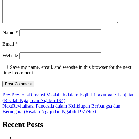
Name
*
Email
*
Website
Save my name, email, and website in this browser for the next
time I comment.
Prev
Previous
Dimensi Maslahah dalam Fiqih Lingkungan: Lanjutan
(Risalah Ngaji dan Ngabdi 194)
Next
Revitalisasi Pancasila dalam Kehidupan Berbangsa dan
Bernegara (Risalah Ngaji dan Ngabdi 197)
Next
Recent Posts