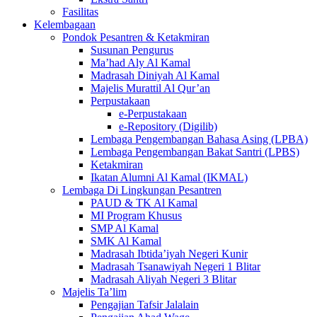
Fasilitas
Kelembagaan
Pondok Pesantren & Ketakmiran
Susunan Pengurus
Ma’had Aly Al Kamal
Madrasah Diniyah Al Kamal
Majelis Murattil Al Qur’an
Perpustakaan
e-Perpustakaan
e-Repository (Digilib)
Lembaga Pengembangan Bahasa Asing (LPBA)
Lembaga Pengembangan Bakat Santri (LPBS)
Ketakmiran
Ikatan Alumni Al Kamal (IKMAL)
Lembaga Di Lingkungan Pesantren
PAUD & TK Al Kamal
MI Program Khusus
SMP Al Kamal
SMK Al Kamal
Madrasah Ibtida’iyah Negeri Kunir
Madrasah Tsanawiyah Negeri 1 Blitar
Madrasah Aliyah Negeri 3 Blitar
Majelis Ta’lim
Pengajian Tafsir Jalalain