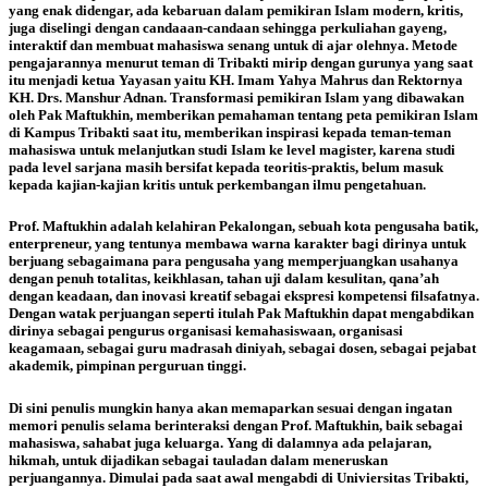
yang enak didengar, ada kebaruan dalam pemikiran Islam modern, kritis,
juga diselingi dengan candaaan-candaan sehingga perkuliahan gayeng,
interaktif dan membuat mahasiswa senang untuk di ajar olehnya. Metode
pengajarannya menurut teman di Tribakti mirip dengan gurunya yang saat
itu menjadi ketua Yayasan yaitu KH. Imam Yahya Mahrus dan Rektornya
KH. Drs. Manshur Adnan. Transformasi pemikiran Islam yang dibawakan
oleh Pak Maftukhin, memberikan pemahaman tentang peta pemikiran Islam
di Kampus Tribakti saat itu, memberikan inspirasi kepada teman-teman
mahasiswa untuk melanjutkan studi Islam ke level magister, karena studi
pada level sarjana masih bersifat kepada teoritis-praktis, belum masuk
kepada kajian-kajian kritis untuk perkembangan ilmu pengetahuan.
Prof. Maftukhin adalah kelahiran Pekalongan, sebuah kota pengusaha batik,
enterpreneur, yang tentunya membawa warna karakter bagi dirinya untuk
berjuang sebagaimana para pengusaha yang memperjuangkan usahanya
dengan penuh totalitas, keikhlasan, tahan uji dalam kesulitan, qana’ah
dengan keadaan, dan inovasi kreatif sebagai ekspresi kompetensi filsafatnya.
Dengan watak perjuangan seperti itulah Pak Maftukhin dapat mengabdikan
dirinya sebagai pengurus organisasi kemahasiswaan, organisasi
keagamaan, sebagai guru madrasah diniyah, sebagai dosen, sebagai pejabat
akademik, pimpinan perguruan tinggi.
Di sini penulis mungkin hanya akan memaparkan sesuai dengan ingatan
memori penulis selama berinteraksi dengan Prof. Maftukhin, baik sebagai
mahasiswa, sahabat juga keluarga. Yang di dalamnya ada pelajaran,
hikmah, untuk dijadikan sebagai tauladan dalam meneruskan
perjuangannya. Dimulai pada saat awal mengabdi di Univiersitas Tribakti,