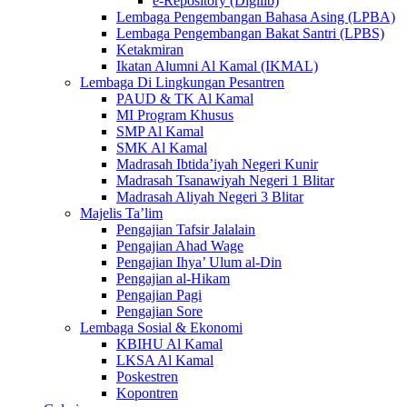
e-Repository (Digilib)
Lembaga Pengembangan Bahasa Asing (LPBA)
Lembaga Pengembangan Bakat Santri (LPBS)
Ketakmiran
Ikatan Alumni Al Kamal (IKMAL)
Lembaga Di Lingkungan Pesantren
PAUD & TK Al Kamal
MI Program Khusus
SMP Al Kamal
SMK Al Kamal
Madrasah Ibtida’iyah Negeri Kunir
Madrasah Tsanawiyah Negeri 1 Blitar
Madrasah Aliyah Negeri 3 Blitar
Majelis Ta’lim
Pengajian Tafsir Jalalain
Pengajian Ahad Wage
Pengajian Ihya’ Ulum al-Din
Pengajian al-Hikam
Pengajian Pagi
Pengajian Sore
Lembaga Sosial & Ekonomi
KBIHU Al Kamal
LKSA Al Kamal
Poskestren
Kopontren