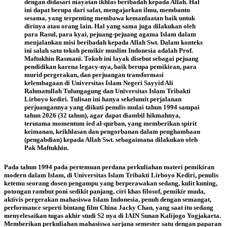
dengan didasari niayatan ikhlas beribadah kepada Allah. Hal
ini dapat berupa dari salat, mengajarkan ilmu, membantu
sesama, yang terpenting membawa kemanfaatan baik untuk
dirinya atau orang lain. Hal yang sama juga dilakukan oleh
para Rasul, para kyai, pejuang-pejuang agama Islam dalam
menjalankan misi beribadah kepada Allah Swt. Dalam konteks
ini salah satu tokoh pemikir muslim Indonesia adalah Prof.
Maftukhin Rasmani. Tokoh ini layak disebut sebagai pejuang
pendidikan karena legacy-nya, baik berupa pemikiran, para
murid pergerakan, dan perjuangan transformasi
kelembagaan di Universitas Islam Negeri Sayyid Ali
Rahmatullah Tulungagung dan Universitas Islam Tribakti
Lirboyo kediri. Tulisan ini hanya sekelumit perjalanan
perjuangannya yang diikuti penulis mulai tahun 1994 sampai
tahun 2026 (32 tahun), agar dapat diambil hikmahnya,
terutama momentum ied al-qurban, yang memberikan spirit
keimanan, keikhlasan dan pengorbanan dalam penghambaan
(pengabdian) kepada Allah Swt. sebagaimana dilakukan oleh
Pak Maftukhin.
Pada tahun 1994 pada pertemuan perdana perkuliahan materi pemikiran
modern dalam Islam, di Universitas Islam Tribakti Lirboyo Kediri, penulis
ketemu seorang dosen pengampu yang berperawakan sedang, kulit kuning,
potongan rambut poni sedikit panjang, ciri khas filosof, pemikir muda,
aktivis pergerakan mahasiswa Islam Indonesia, penuh dengan semangat,
performance seperti bintang film China Jacky Chan, yang saat itu sedang
menyelesaikan tugas akhir studi S2 nya di IAIN Sunan Kalijogo Yogjakarta.
Memberikan perkuliahan mahasiswa sarjana semester satu dengan paparan