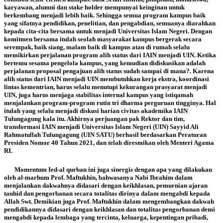
karyawan, alumni dan stake holder mempunyai keinginan untuk
berkembang menjadi lebih baik. Sehingga semua program kampus baik
yang sifatnya pendidikan, penelitian, dan pengabdian, semuanya diarahkan
kepada cita-cita bersama untuk menjadi Universitas Islam Negeri. Dengan
komitmen bersama itulah seolah masyarakat kampus bergerak secara
serempak, baik siang, malam baik di kampus atau di rumah selalu
memikirkan perjalanan program alih status dari IAIN menjadi UIN. Ketika
bertemu sesama pengelola kampus, yang kemudian didiskusikan adalah
perjalanan proposal pengajuan alih status sudah sampai di mana?. Karena
alih status dari IAIN menjadi UIN membutuhkan kerja ekstra, koordinasi
lintas kementrian, harus selalu menutupi kekurangan prasyarat menjadi
UIN, juga harus menjaga stabilitas internal kampus yang istiqamah
menjalankan program-program rutin tri dharma perguruan tingginya. Hal
itulah yang selalu menjadi diskusi harian civitas akademika IAIN
Tulungagung kala itu. Akhirnya perjuangan pak Rektor dan tim,
transformasi IAIN menjadi Universitas Islam Negeri (UIN) Sayyid Ali
Rahmatullah Tulungagung (UIN SATU) berhasil berdasarkan Peraturan
Presiden Nomor 40 Tahun 2021, dan telah diresmikan oleh Menteri Agama
RI.
Momentum Ied-al qurban ini juga sinergis dengan apa yang dilakukan
oleh al-marhum Prof. Maftukhin, bahwasanya Nabi Ibrahim dalam
menjalankan dakwahnya didasari dengan keikhlasan, pemurnian ajaran
tauhid dan pengorbanan secara totalitas dirinya dalam mengabdi kepada
Allah Swt. Demikian juga Prof. Maftukhin dalam mengembangkan dakwah
pendidikannya didasari dengan keikhlasan dan totalitas pengorbanan demi
mengabdi kepada lembaga yang tercinta, keluarga, kepentingan pribadi,