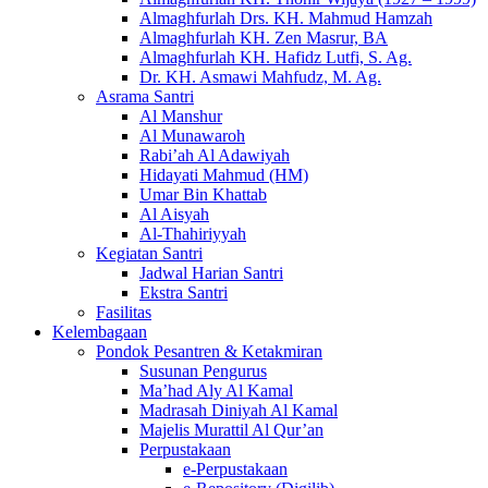
Almaghfurlah Drs. KH. Mahmud Hamzah
Almaghfurlah KH. Zen Masrur, BA
Almaghfurlah KH. Hafidz Lutfi, S. Ag.
Dr. KH. Asmawi Mahfudz, M. Ag.
Asrama Santri
Al Manshur
Al Munawaroh
Rabi’ah Al Adawiyah
Hidayati Mahmud (HM)
Umar Bin Khattab
Al Aisyah
Al-Thahiriyyah
Kegiatan Santri
Jadwal Harian Santri
Ekstra Santri
Fasilitas
Kelembagaan
Pondok Pesantren & Ketakmiran
Susunan Pengurus
Ma’had Aly Al Kamal
Madrasah Diniyah Al Kamal
Majelis Murattil Al Qur’an
Perpustakaan
e-Perpustakaan