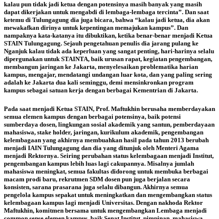
kalau pun tidak jadi ketua dengan potensinya masih banyak yang masih
dapat dikerjakan untuk mengabdi di lembaga-lembaga tercinta”. Dan saat
ketemu di Tulungagung dia juga bicara, bahwa “kalau jadi ketua, dia akan
mewakafkan dirinya untuk kepentingan memajukan kampus”. Dan
nampaknya kata-katanya itu dibuktikan, ketika benar-benar menjadi Ketua
STAIN Tulungagung. Sejauh pengetahuan penulis dia jarang pulang ke
Nganjuk kalau tidak ada keperluan yang sangat penting, hari-harinya selalu
dipergunakan untuk STAINTA, baik urusan rapat, kegiatan pengembangan,
membangun jaringan ke Jakarta, menyelesaikan problematika harian
kampus, mengajar, mendatangi undangan luar kota, dan yang paling sering
adalah ke Jakarta dua kali seminggu, demi mensinkronkan program
kampus sebagai satuan kerja dengan berbagai Kementrian di Jakarta.
Pada saat menjadi Ketua STAIN, Prof. Maftukhin berusaha memberdayakan
semua elemen kampus dengan berbagai potensinya, baik potensi
sumberdaya dosen, lingkungan sosial akademik yang santun, pemberdayaan
mahasiswa, stake holder, jaringan, kurikulum akademik, pengembangan
kelembagaan yang akhirnya membuahkan hasil pada tahun 2013 berubah
menjadi IAIN Tulungagung dan dia yang ditunjuk oleh Menteri Agama
menjadi Rektornya. Seiring perubahan status kelembagaan menjadi Institut,
pengembangan kampus lebih luas lagi cakupannya. Misalnya jumlah
mahasiswa meningkat, semua fakultas didorong untuk membuka berbagai
macam prodi baru, rekrutmen SDM dosen pun juga berjalan secara
konsisten, sarana prasarana juga selalu dibangun. Akhirnya semua
pengelola kampus sepakat untuk meningkatkan dan mengembangkan status
kelembagaan kampus lagi menjadi Universitas. Dengan nakhoda Rektor
Maftukhin, komitmen bersama untuk mengembangkan Lembaga menjadi
common sense elemen kampus. baik Senat Institut, pimpinan, mahasiswa,