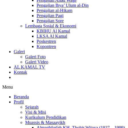
Pengajian Ahad Wage
Pengajian Ihya’ Ulum al-Din
Pengajian al-Hikam
Pengajian Pagi
Pengajian Sore
Lembaga Sosial & Ekonomi
KBIHU Al Kamal
LKSA Al Kamal
Poskestren
Kopontren
Galeri
Galeri Foto
Galeri Video
AL KAMAL TV
Kontak
Menu
Beranda
Profil
Sejarah
Visi & Misi
Kurikulum Pendidikan
Muassis & Masaayikh
Almaghfurlah KH. Thohir Wijaya (1927 – 1999)