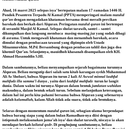
Ahad, 16 maret 2025 selepas isya’ bertepatan malam 17 ramadan 1446 H.
Pondok Pesantren Terpadu Al Kamal (PPTA) memperingati malam
nuzulul
qur’an
dengan mengadakan khataman bersama demi meraih percikan
barokah dan berkah dari Alquran. Peringatan
nuzulul quran
ini bertempat
di serambi Masjid Al Kamal. Selepas sholat tarawih, santri – santri
dikumpulkan dan langsung membaca masing-masing
juz
yang sudah dibagi
di asrama. Untuk mengawali khataman dan menambah barokah, acara
dimulai dengan pembacaan tawasul yang dipimpin oleh Ustadz
Minannurohim. M.Pd. Bersambung dengan pembacan tahlil dan juga doa
khotmil Qur’an. Selanjutnya, mauidhoh khasanah disampaikan oleh KH.
Ahmad Hasanuddin S.HI.
Dalam sambutannya, beliau menyampaikan sejarah bagaimana turunnya
Alquran. Beliau mengutip dari salah satu kitab karangan syekh Muhammad
Ali As Shobari, bahwa Alquran itu turun 2 kali
Al Awwal minnal lauhful
mahfudz illa samma’i dunya ,
yaitu dari
lauhful mahfudz
turun ke langit
dunia. Dalam waktu ini turunya Alquran dalam bentuk
jumlatan wahidan
maksudnya, dalam bentuk sekali turun. Sebelum melanjutkan keterangan,
dalam hal ini perlu kita pahami bersama bahwa Alquran yang sebenarnya
adalah
kalamullah,
kalam Allah tidak ada suara, tidak ada bentuknya.
Selaras dengan momentum
nuzulul quran
ini, sebagian ulama berpendapat
bahwa barang siapa yang dalam bulan Ramadhan-nya diisi dengan
istiqomah melaksanakan jama’ah isya’ dan shalat tarawih, niscaya ia akan
mendapat berkah
lailatul qodr
. Di penghujung sambutannya, beliau