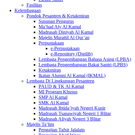
Fasilitas
Kelembagaan
Pondok Pesantren & Ketakmiran
Susunan Pengurus
Ma’had Aly Al Kamal
Madrasah Diniyah Al Kamal
Majelis Murattil Al Qur’an
Perpustakaan
e-Perpustakaan
e-Repository (Digilib)
Lembaga Pengembangan Bahasa Asing (LPBA)
Lembaga Pengembangan Bakat Santri (LPBS)
Ketakmiran
Ikatan Alumni Al Kamal (IKMAL)
Lembaga Di Lingkungan Pesantren
PAUD & TK Al Kamal
MI Program Khusus
SMP Al Kamal
SMK Al Kamal
Madrasah Ibtida’iyah Negeri Kunir
Madrasah Tsanawiyah Negeri 1 Blitar
Madrasah Aliyah Negeri 3 Blitar
Majelis Ta’lim
Pengajian Tafsir Jalalain