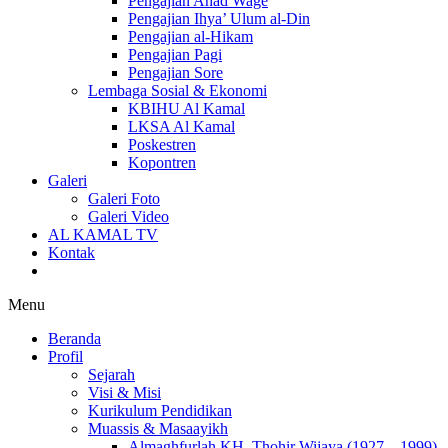
Pengajian Ahad Wage
Pengajian Ihya’ Ulum al-Din
Pengajian al-Hikam
Pengajian Pagi
Pengajian Sore
Lembaga Sosial & Ekonomi
KBIHU Al Kamal
LKSA Al Kamal
Poskestren
Kopontren
Galeri
Galeri Foto
Galeri Video
AL KAMAL TV
Kontak
Menu
Beranda
Profil
Sejarah
Visi & Misi
Kurikulum Pendidikan
Muassis & Masaayikh
Almaghfurlah KH. Thohir Wijaya (1927 – 1999)