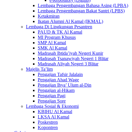
e-Repository (Digilib)
Lembaga Pengembangan Bahasa Asing (LPBA)
Lembaga Pengembangan Bakat Santri (LPBS)
Ketakmiran
Ikatan Alumni Al Kamal (IKMAL)
Lembaga Di Lingkungan Pesantren
PAUD & TK Al Kamal
MI Program Khusus
SMP Al Kamal
SMK Al Kamal
Madrasah Ibtida’iyah Negeri Kunir
Madrasah Tsanawiyah Negeri 1 Blitar
Madrasah Aliyah Negeri 3 Blitar
Majelis Ta’lim
Pengajian Tafsir Jalalain
Pengajian Ahad Wage
Pengajian Ihya’ Ulum al-Din
Pengajian al-Hikam
Pengajian Pagi
Pengajian Sore
Lembaga Sosial & Ekonomi
KBIHU Al Kamal
LKSA Al Kamal
Poskestren
Kopontren