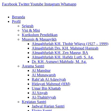
Skip
Facebook
Twitter
Youtube
Instagram
Whatsapp
to
content
Beranda
Profil
Sejarah
Visi & Misi
Kurikulum Pendidikan
Muassis & Masaayikh
Almaghfurlah KH. Thohir Wijaya (1927 – 1999)
Almaghfurlah Drs. KH. Mahmud Hamzah
Almaghfurlah KH. Zen Masrur, BA
Almaghfurlah KH. Hafidz Lutfi, S. Ag.
Dr. KH. Asmawi Mahfudz, M. Ag.
Asrama Santri
Al Manshur
Al Munawaroh
Rabi’ah Al Adawiyah
Hidayati Mahmud (HM)
Umar Bin Khattab
Al Aisyah
Al-Thahiriyyah
Kegiatan Santri
Jadwal Harian Santri
Ekstra Santri