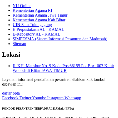
NU Online
Kementerian Agama RI
Kementerian Agama Jawa Timur
Kementerian Agama Kab Blitar
UIN Satu Tulungagung
E-Perpustakaan AL - KAMAL
E-Repository AL - KAMAL
SIMPESMA (Sistem Informasi Pesantren dan Madrasah)
Sitemap
Lokasi
Jl. KH. Manshur No. 9 Kode Pos 66155 Po. Box. 003 Kunir
Wonodadi Blitar JAWA TIMUR
Layanan informasi pendaftaran pesantren silahkan klik tombol
dibawah ini:
daftar ppta
Facebook
Twitter
Youtube
Instagram
Whatsapp
PONDOK PESANTREN TERPADU AL KAMAL (PPTA)