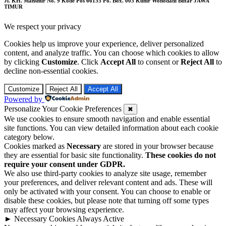
Jl. KH. Manshur No. 9 Kode Pos 66155 Po. Box. 003 Kunir Wonodadi Blitar JAWA
TIMUR
We respect your privacy
Cookies help us improve your experience, deliver personalized
content, and analyze traffic. You can choose which cookies to allow
by clicking
Customize
. Click
Accept All
to consent or
Reject All
to
decline non-essential cookies.
Customize
Reject All
Accept All
Powered by
Personalize Your Cookie Preferences
✖
We use cookies to ensure smooth navigation and enable essential
site functions. You can view detailed information about each cookie
category below.
Cookies marked as
Necessary
are stored in your browser because
they are essential for basic site functionality.
These cookies do not
require your consent under GDPR.
We also use third-party cookies to analyze site usage, remember
your preferences, and deliver relevant content and ads. These will
only be activated with your consent. You can choose to enable or
disable these cookies, but please note that turning off some types
may affect your browsing experience.
►
Necessary Cookies
Always Active