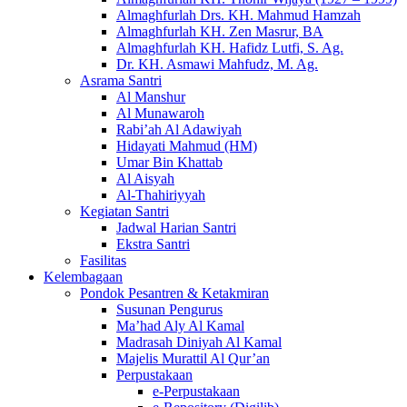
Almaghfurlah Drs. KH. Mahmud Hamzah
Almaghfurlah KH. Zen Masrur, BA
Almaghfurlah KH. Hafidz Lutfi, S. Ag.
Dr. KH. Asmawi Mahfudz, M. Ag.
Asrama Santri
Al Manshur
Al Munawaroh
Rabi’ah Al Adawiyah
Hidayati Mahmud (HM)
Umar Bin Khattab
Al Aisyah
Al-Thahiriyyah
Kegiatan Santri
Jadwal Harian Santri
Ekstra Santri
Fasilitas
Kelembagaan
Pondok Pesantren & Ketakmiran
Susunan Pengurus
Ma’had Aly Al Kamal
Madrasah Diniyah Al Kamal
Majelis Murattil Al Qur’an
Perpustakaan
e-Perpustakaan