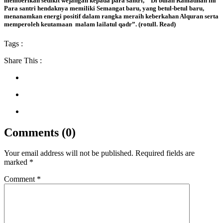
memberikan sedikit wejangan kepada para santri, “ Di bulan Ramadhan ini
Para santri hendaknya memiliki Semangat baru, yang betul-betul baru,
menanamkan energi positif dalam rangka meraih keberkahan Alquran serta
memperoleh keutamaan malam lailatul qadr”. (rotull. Read)
Tags :
Share This :
Comments (0)
Your email address will not be published.
Required fields are
marked
*
Comment
*