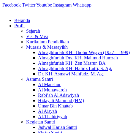
Skip
Facebook
Twitter
Youtube
Instagram
Whatsapp
to
content
Beranda
Profil
Sejarah
Visi & Misi
Kurikulum Pendidikan
Muassis & Masaayikh
Almaghfurlah KH. Thohir Wijaya (1927 – 1999)
Almaghfurlah Drs. KH. Mahmud Hamzah
Almaghfurlah KH. Zen Masrur, BA
Almaghfurlah KH. Hafidz Lutfi, S. Ag.
Dr. KH. Asmawi Mahfudz, M. Ag.
Asrama Santri
Al Manshur
Al Munawaroh
Rabi’ah Al Adawiyah
Hidayati Mahmud (HM)
Umar Bin Khattab
Al Aisyah
Al-Thahiriyyah
Kegiatan Santri
Jadwal Harian Santri
Ekstra Santri