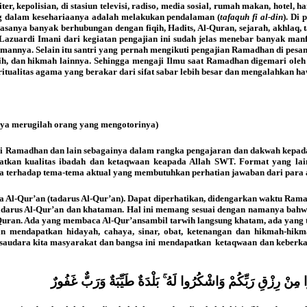
iter, kepolisian, di stasiun televisi, radiso, media sosial, rumah makan, hot
ang dalam kesehariaanya adalah melakukan pendalaman (
tafaquh fi al-din
). Di
nya banyak berhubungan dengan fiqih, Hadits, Al-Quran, sejarah, akhlaq, tash
 Lazuardi Imani dari kegiatan pengajian ini sudah jelas menebar banyak man
annya. Selain itu santri yang pernah mengikuti pengajian Ramadhan di pesan
ih, dan hikmah lainnya. Sehingga mengaji Ilmu saat Ramadhan digemari oleh 
ritualitas agama yang berakar dari sifat sabar lebih besar dan mengalahkan h
nya merugilah orang yang mengotorinya)
safari Ramadhan dan lain sebagainya dalam rangka pengajaran dan dakwah kepa
kan kualitas ibadah dan ketaqwaan keapada Allah SWT. Format yang lain 
ma terhadap tema-tema aktual yang membutuhkan perhatian jawaban dari para ah
Al-Qur’an (tadarus Al-Qur’an). Dapat diperhatikan, didengarkan waktu Rama
n tadarus Al-Qur’an dan khataman. Hal ini memang sesuai dengan namanya bah
ran. Ada yang membaca Al-Qur’ansambil tarwih langsung khatam, ada yang tar
 mendapatkan hidayah, cahaya, sinar, obat, ketenangan dan hikmah-hikm
-saudara kita masyarakat dan bangsa ini mendapatkan ketaqwaan dan keberk
ِنْ رِزْقِ رَبِّكُمْ وَاشْكُرُوا لَهُ ۚ بَلْدَةٌ طَيِّبَةٌ وَرَبٌّ غَفُورٌ