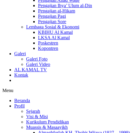
Pengajian Ahad Wage
Pengajian Ihya’ Ulum al-Din
Pengajian al-Hikam
Pengajian Pagi
Pengajian Sore
Lembaga Sosial & Ekonomi
KBIHU Al Kamal
LKSA Al Kamal
Poskestren
Kopontren
Galeri
Galeri Foto
Galeri Video
AL KAMAL TV
Kontak
Menu
Beranda
Profil
Sejarah
Visi & Misi
Kurikulum Pendidikan
Muassis & Masaayikh
Almaghfurlah KH. Thohir Wijaya (1927 – 1999)