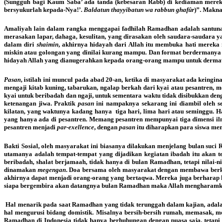
(Sungguh bagi Kaum Saba’ ada tanda (kebesaran Rabb) di kediaman mereka
bersyukurlah kepada-Nya!’.
Baldatun thayyibatun wa rabbun ghafûr
)”. Makna
Amaliyah lain dalam rangka menggapai fadhilah Ramadhan adalah santunan 
merasakan lapar, dahaga, kesulitan, yang dirasakan oleh saudara-saudara
dalam diri
shaimin
, akhirnya hidayah dari Allah itu membuka hati mereka
miskin atau golongan yang dinilai kurang mampu. Dan format berdermanya be
hidayah Allah yang dianugerahkan kepada orang-orang mampu untuk derma
Pasan
, istilah ini muncul pada abad 20-an, ketika di masyarakat ada keing
mengaji kitab kuning, tabarukan, ngalap berkah dari kyai atau pesantren, m
kyai untuk beribadah dan ngaji, untuk sementara waktu tidak disibukkan de
ketenangan jiwa. Praktik
pasan
ini nampaknya sekarang ini diambil oleh 
kilatan, yang waktunya kadang hanya tiga hari, lima hari atau seminggu.
yang hanya ada di pesantren. Memang pesantren mempunyai tiga dimensi il
pesantren menjadi
par-exellence
, dengan
pasan
itu diharapkan para siswa me
Bakti Sosial, oleh masyarakat ini biasanya dilakukan menjelang bulan su
utamanya adalah tempat-tempat yang dijadikan kegiatan ibadah itu akan 
beribadah, shalat berjamaah, tidak hanya di bulan Ramadhan, tetapi nilai
dinamakan
megengan
. Doa bersama oleh masyarakat dengan membawa berkat
akhirnya dapat menjadi orang-orang yang bertaqwa. Mereka juga berharap
siapa bergembira akan datangnya bulan Ramadhan maka Allah mengharamkan
Hal menarik pada saat Ramadhan yang tidak terunggah dalam kajian, adalah
hal mengurusi bidang domistik. Misalnya bersih-bersih rumah, memasak, 
Ramadhan di Indonesia tidak hanya berhubungan dengan puasa saja, tetapi