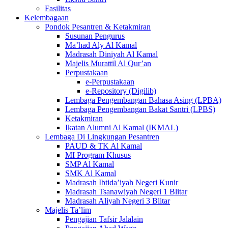
Fasilitas
Kelembagaan
Pondok Pesantren & Ketakmiran
Susunan Pengurus
Ma’had Aly Al Kamal
Madrasah Diniyah Al Kamal
Majelis Murattil Al Qur’an
Perpustakaan
e-Perpustakaan
e-Repository (Digilib)
Lembaga Pengembangan Bahasa Asing (LPBA)
Lembaga Pengembangan Bakat Santri (LPBS)
Ketakmiran
Ikatan Alumni Al Kamal (IKMAL)
Lembaga Di Lingkungan Pesantren
PAUD & TK Al Kamal
MI Program Khusus
SMP Al Kamal
SMK Al Kamal
Madrasah Ibtida’iyah Negeri Kunir
Madrasah Tsanawiyah Negeri 1 Blitar
Madrasah Aliyah Negeri 3 Blitar
Majelis Ta’lim
Pengajian Tafsir Jalalain