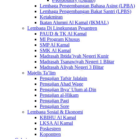
e-Repository (Digilib)
Lembaga Pengembangan Bahasa Asing (LPBA)
Lembaga Pengembangan Bakat Santri (LPBS)
Ketakmiran
Ikatan Alumni Al Kamal (IKMAL)
Lembaga Di Lingkungan Pesantren
PAUD & TK Al Kamal
MI Program Khusus
SMP Al Kamal
SMK Al Kamal
Madrasah Ibtida’iyah Negeri Kunir
Madrasah Tsanawiyah Negeri 1 Blitar
Madrasah Aliyah Negeri 3 Blitar
Majelis Ta’lim
Pengajian Tafsir Jalalain
Pengajian Ahad Wage
Pengajian Ihya’ Ulum al-Din
Pengajian al-Hikam
Pengajian Pagi
Pengajian Sore
Lembaga Sosial & Ekonomi
KBIHU Al Kamal
LKSA Al Kamal
Poskestren
Kopontren