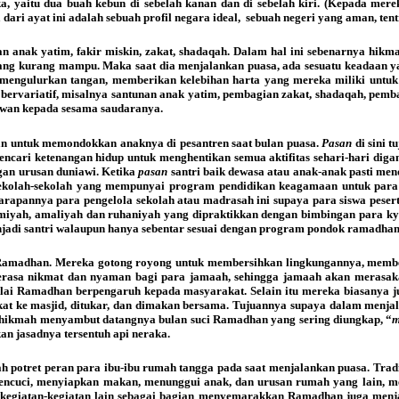
, yaitu dua buah kebun di sebelah kanan dan di sebelah kiri. (Kepada mere
 dari ayat ini adalah sebuah profil negara ideal, sebuah negeri yang aman, ten
anak yatim, fakir miskin, zakat, shadaqah. Dalam hal ini sebenarnya hikm
 yang kurang mampu. Maka saat dia menjalankan puasa, ada sesuatu keadaan 
 mengulurkan tangan, memberikan kelebihan harta yang mereka miliki untuk
rvariatif, misalnya santunan anak yatim, pembagian zakat, shadaqah, pembagi
wan kepada sesama saudaranya.
inan untuk memondokkan anaknya di pesantren saat bulan puasa.
Pasan
di sini 
encari ketenangan hidup untuk menghentikan semua aktifitas sehari-hari diga
ngan urusan duniawi. Ketika
pasan
santri baik dewasa atau anak-anak pasti men
sekolah-sekolah yang mempunyai program pendidikan keagamaan untuk par
 Harapannya para pengelola sekolah atau madrasah ini supaya para siswa p
miyah, amaliyah dan ruhaniyah yang dipraktikkan dengan bimbingan para ky
njadi santri walaupun hanya sebentar sesuai dengan program pondok ramadhan
ci Ramadhan. Mereka gotong royong untuk membersihkan lingkungannya, membe
terasa nikmat dan nyaman bagi para jamaah, sehingga jamaah akan merasakan
-nilai Ramadhan berpengaruh kepada masyarakat. Selain itu mereka biasanya
 ke masjid, ditukar, dan dimakan bersama. Tujuannya supaya dalam menjalan
 hikmah menyambut datangnya bulan suci Ramadhan yang sering diungkap, “
m
 jasadnya tersentuh api neraka.
 potret peran para ibu-ibu rumah tangga pada saat menjalankan puasa. Trad
mencuci, menyiapkan makan, menunggui anak, dan urusan rumah yang lain, 
 kegiatan-kegiatan lain sebagai bagian menyemarakkan Ramadhan juga menja