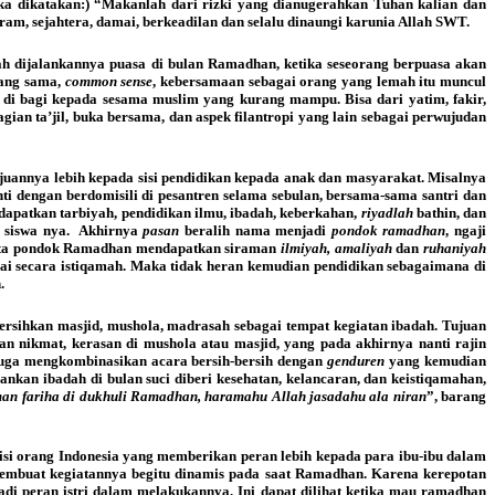
ka dikatakan:) “Makanlah dari rizki yang dianugerahkan Tuhan kalian dan
tram, sejahtera, damai, berkeadilan dan selalu dinaungi karunia Allah SWT.
ah dijalankannya puasa di bulan Ramadhan, ketika seseorang berpuasa akan
yang sama,
common sense
, kebersamaan sebagai orang yang lemah itu muncul
 di bagi kepada sesama muslim yang kurang mampu. Bisa dari yatim, fakir,
an ta’jil, buka bersama, dan aspek filantropi yang lain sebagai perwujudan
tujuannya lebih kepada sisi pendidikan kepada anak dan masyarakat. Misalnya
nti dengan berdomisili di pesantren selama sebulan, bersama-sama santri dan
dapatkan tarbiyah, pendidikan ilmu, ibadah, keberkahan,
riyadlah
bathin, dan
a siswa nya. Akhirnya
pasan
beralih nama menjadi
pondok ramadhan
, ngaji
eserta pondok Ramadhan mendapatkan siraman
ilmiyah, amaliyah
dan
ruhaniyah
ai secara istiqamah. Maka tidak heran kemudian pendidikan sebagaimana di
.
rsihkan masjid, mushola, madrasah sebagai tempat kegiatan ibadah. Tujuan
 nikmat, kerasan di mushola atau masjid, yang pada akhirnya nanti rajin
 juga mengkombinasikan acara bersih-bersih dengan
genduren
yang kemudian
kan ibadah di bulan suci diberi kesehatan, kelancaran, dan keistiqamahan,
an fariha di dukhuli Ramadhan, haramahu Allah jasadahu ala niran
”, barang
isi orang Indonesia yang memberikan peran lebih kepada para ibu-ibu dalam
membuat kegiatannya begitu dinamis pada saat Ramadhan. Karena kerepotan
di peran istri dalam melakukannya. Ini dapat dilihat ketika mau ramadhan