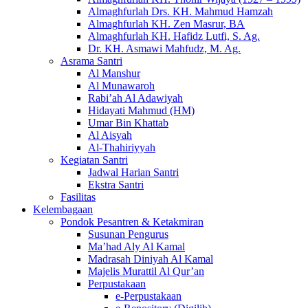
Almaghfurlah Drs. KH. Mahmud Hamzah
Almaghfurlah KH. Zen Masrur, BA
Almaghfurlah KH. Hafidz Lutfi, S. Ag.
Dr. KH. Asmawi Mahfudz, M. Ag.
Asrama Santri
Al Manshur
Al Munawaroh
Rabi’ah Al Adawiyah
Hidayati Mahmud (HM)
Umar Bin Khattab
Al Aisyah
Al-Thahiriyyah
Kegiatan Santri
Jadwal Harian Santri
Ekstra Santri
Fasilitas
Kelembagaan
Pondok Pesantren & Ketakmiran
Susunan Pengurus
Ma’had Aly Al Kamal
Madrasah Diniyah Al Kamal
Majelis Murattil Al Qur’an
Perpustakaan
e-Perpustakaan