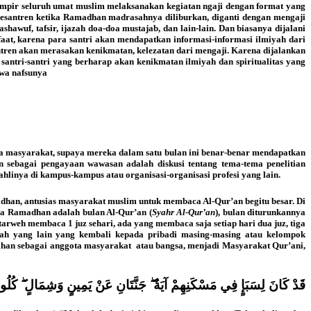
el, hampir seluruh umat muslim melaksanakan kegiatan ngaji dengan format yang
 pesantren ketika Ramadhan madrasahnya diliburkan, diganti dengan mengaji
awuf, tafsir, ijazah doa-doa mustajab, dan lain-lain. Dan biasanya dijalani
faat, karena para santri akan mendapatkan informasi-informasi ilmiyah dari
tren akan merasakan kenikmatan, kelezatan dari mengaji. Karena dijalankan
santri-santri yang berharap akan kenikmatan ilmiyah dan spiritualitas yang
awa nafsunya
da masyarakat, supaya mereka dalam satu bulan ini benar-benar mendapatkan
sebagai pengayaan wawasan adalah diskusi tentang tema-tema penelitian
linya di kampus-kampus atau organisasi-organisasi profesi yang lain.
dhan, antusias masyarakat muslim untuk membaca Al-Qur’an begitu besar. Di
wa Ramadhan adalah bulan Al-Qur’an (
Syahr Al-Qur’an
), bulan diturunkannya
weh membaca 1 juz sehari, ada yang membaca saja setiap hari dua juz, tiga
ah yang lain yang kembali kepada pribadi masing-masing atau kelompok
ahan sebagai anggota masyarakat atau bangsa, menjadi Masyarakat Qur’ani,
قَدْ كَانَ لِسَبَإٍ فِي مَسْكَنِهِمْ آيَةٌ ۖ جَنَّتَانِ عَنْ يَمِينٍ وَشِمَالٍ ۖ كُلُوا م