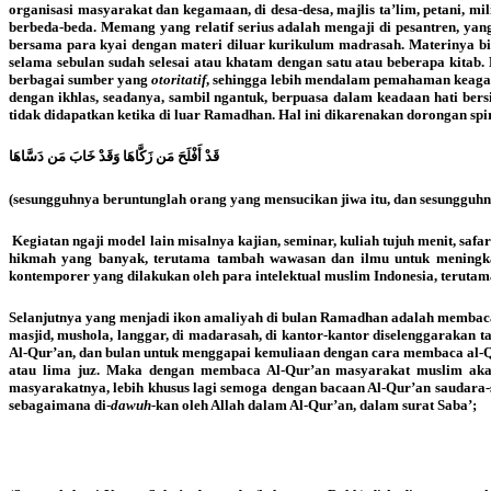
organisasi masyarakat dan kegamaan, di desa-desa, majlis ta’lim, petani, mil
berbeda-beda. Memang yang relatif serius adalah mengaji di pesantren, y
bersama para kyai dengan materi diluar kurikulum madrasah. Materinya biasa
selama sebulan sudah selesai atau khatam dengan satu atau beberapa kitab.
berbagai sumber yang
otoritatif
, sehingga lebih mendalam pemahaman keagam
dengan ikhlas, seadanya, sambil ngantuk, berpuasa dalam keadaan hati bers
tidak didapatkan ketika di luar Ramadhan. Hal ini dikarenakan dorongan spi
قَدْ أَفْلَحَ مَن زَكَّاهَا وَقَدْ خَابَ مَن دَسَّاهَا
(sesungguhnya beruntunglah orang yang mensucikan jiwa itu, dan sesungguh
Kegiatan ngaji model lain misalnya kajian, seminar, kuliah tujuh menit, 
hikmah yang banyak, terutama tambah wawasan dan ilmu untuk meningkat
kontemporer yang dilakukan oleh para intelektual muslim Indonesia, teruta
Selanjutnya yang menjadi ikon amaliyah di bulan Ramadhan adalah membaca 
masjid, mushola, langgar, di madarasah, di kantor-kantor diselenggaraka
Al-Qur’an, dan bulan untuk menggapai kemuliaan dengan cara membaca al-Qu
atau lima juz. Maka dengan membaca Al-Qur’an masyarakat muslim akan
masyarakatnya, lebih khusus lagi semoga dengan bacaan Al-Qur’an saudara
sebagaimana di-
dawuh
-kan oleh Allah dalam Al-Qur’an, dalam surat Saba’;