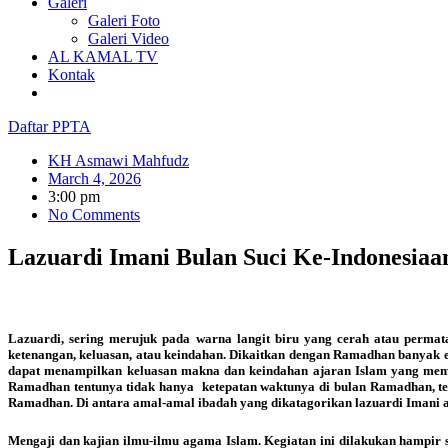
Galeri
Galeri Foto
Galeri Video
AL KAMAL TV
Kontak
Daftar PPTA
KH Asmawi Mahfudz
March 4, 2026
3:00 pm
No Comments
Lazuardi Imani Bulan Suci Ke-Indonesiaan
Lazuardi, sering merujuk pada warna langit biru yang cerah atau permat
ketenangan, keluasan, atau keindahan. Dikaitkan dengan Ramadhan banyak
dapat menampilkan keluasan makna dan keindahan ajaran Islam yang memb
Ramadhan tentunya tidak hanya ketepatan waktunya di bulan Ramadhan, te
Ramadhan. Di antara amal-amal ibadah yang dikatagorikan lazuardi Imani 
Mengaji dan kajian ilmu-ilmu agama Islam. Kegiatan ini dilakukan hampir s