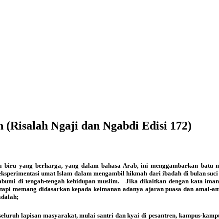
 (Risalah Ngaji dan Ngabdi Edisi 172)
a biru yang berharga, yang dalam bahasa Arab, ini menggambarkan batu mu
 eksperimentasi umat Islam dalam mengambil hikmah dari ibadah di bulan s
umi di tengah-tengah kehidupan muslim. Jika dikaitkan dengan kata imani
tapi memang didasarkan kepada keimanan adanya ajaran puasa dan amal-ama
adalah;
eluruh lapisan masyarakat, mulai santri dan kyai di pesantren, kampus-kampu